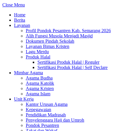
Close Menu
Home
Berita
Layanan
Profil Pondok Pesantren Kab. Semarang 2026
Alih Fungsi Musola Menjadi Masjid
Dokumen Pindah Sekolah
Layanan Bimas Kristen
Lagu Merdu
Produk Halal
Sertifikasi Produk Halal | Reguler
Sertifikasi Produk Halal | Self Declare
Mimbar Agama
Agama Budha
Agama Katolik
Agama Kristen
Agama Islam
Unit Kerja
Kantor Urusan Agama
Kepegawaian
Pendidikan Madrasah
Penyelenggara Haji dan Umroh
Pondok Pesantren
Zakat dan Wakaf