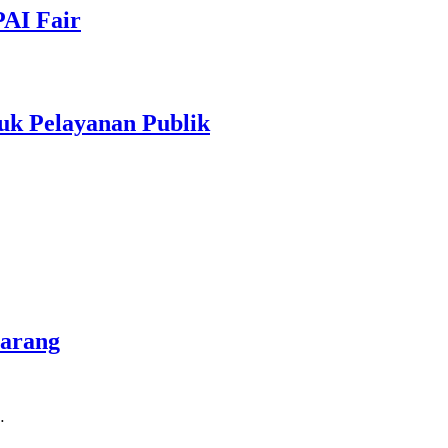
PAI Fair
uk Pelayanan Publik
marang
…