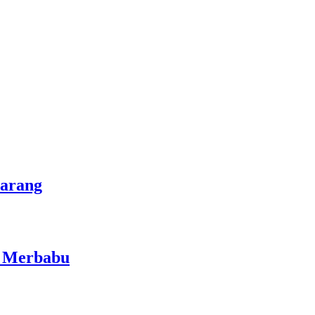
marang
i Merbabu