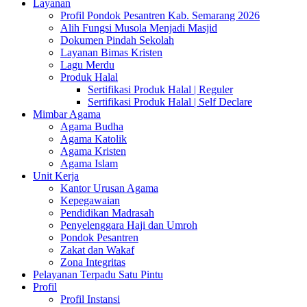
Layanan
Profil Pondok Pesantren Kab. Semarang 2026
Alih Fungsi Musola Menjadi Masjid
Dokumen Pindah Sekolah
Layanan Bimas Kristen
Lagu Merdu
Produk Halal
Sertifikasi Produk Halal | Reguler
Sertifikasi Produk Halal | Self Declare
Mimbar Agama
Agama Budha
Agama Katolik
Agama Kristen
Agama Islam
Unit Kerja
Kantor Urusan Agama
Kepegawaian
Pendidikan Madrasah
Penyelenggara Haji dan Umroh
Pondok Pesantren
Zakat dan Wakaf
Zona Integritas
Pelayanan Terpadu Satu Pintu
Profil
Profil Instansi