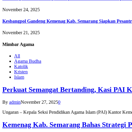
November 24, 2025
Kesbangpol Gandeng Kemenag Kab. Semarang Siapkan Pesantr
November 21, 2025
Mimbar
Agama
All
Agama Budha
Katolik
Kristen
Islam
Perkuat Semangat Bertanding, Kasi PAI 
By
admin
November 27, 2025
0
Ungaran – Kepala Seksi Pendidikan Agama Islam (PAI) Kantor K
Kemenag Kab. Semarang Bahas Strategi P