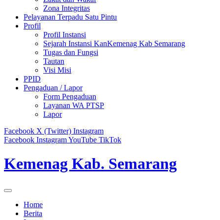
Zona Integritas
Pelayanan Terpadu Satu Pintu
Profil
Profil Instansi
Sejarah Instansi KanKemenag Kab Semarang
Tugas dan Fungsi
Tautan
Visi Misi
PPID
Pengaduan / Lapor
Form Pengaduan
Layanan WA PTSP
Lapor
Facebook
X (Twitter)
Instagram
Facebook
Instagram
YouTube
TikTok
Kemenag Kab. Semarang
Home
Berita