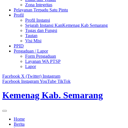
Zona Integritas
Pelayanan Terpadu Satu Pintu
Profil
Profil Instansi
Sejarah Instansi KanKemenag Kab Semarang
Tugas dan Fungsi
Tautan
Visi Misi
PPID
Pengaduan / Lapor
Form Pengaduan
Layanan WA PTSP
Lapor
Facebook
X (Twitter)
Instagram
Facebook
Instagram
YouTube
TikTok
Kemenag Kab. Semarang
Home
Berita