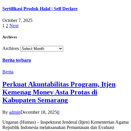
Sertifikasi Produk Halal | Self Declare
October 7, 2025
1
2
Next
Archives
Archives
Berita terbaru
Berita
Perkuat Akuntabilitas Program, Itjen
Kemenag Monev Asta Protas di
Kabupaten Semarang
By
admin
December 18, 2025
0
Ungaran (Humas) – Inspektorat Jenderal (Itjen) Kementerian Agama
Republik Indonesia melaksanakan Pemantauan dan Evaluasi