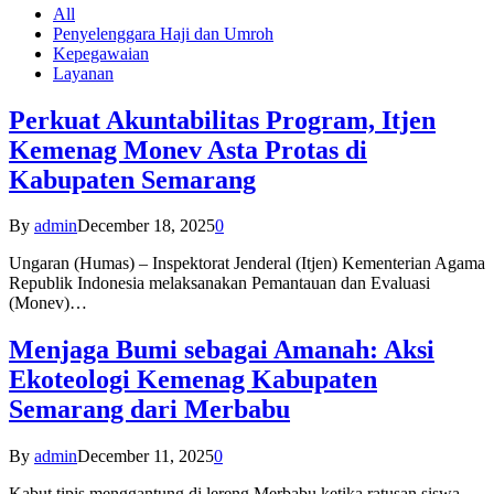
All
Penyelenggara Haji dan Umroh
Kepegawaian
Layanan
Perkuat Akuntabilitas Program, Itjen
Kemenag Monev Asta Protas di
Kabupaten Semarang
By
admin
December 18, 2025
0
Ungaran (Humas) – Inspektorat Jenderal (Itjen) Kementerian Agama
Republik Indonesia melaksanakan Pemantauan dan Evaluasi
(Monev)…
Menjaga Bumi sebagai Amanah: Aksi
Ekoteologi Kemenag Kabupaten
Semarang dari Merbabu
By
admin
December 11, 2025
0
Kabut tipis menggantung di lereng Merbabu ketika ratusan siswa-