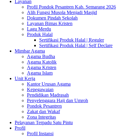
Layanan
Profil Pondok Pesantren Kab. Semarang 2026
Alih Fungsi Musola Menjadi Masjid
Dokumen Pindah Sekolah
Layanan Bimas Kristen
Lagu Merdu
Produk Halal
Sertifikasi Produk Halal | Reguler
Sertifikasi Produk Halal | Self Declare
Mimbar Agama
Agama Budha
Agama Katolik
Agama Kristen
Agama Islam
Unit Kerja
Kantor Urusan Agama
Kepegawaian
Pendidikan Madrasah
Penyelenggara Haji dan Umroh
Pondok Pesantren
Zakat dan Wakaf
Zona Integritas
Pelayanan Terpadu Satu Pintu
Profil
Profil Instansi