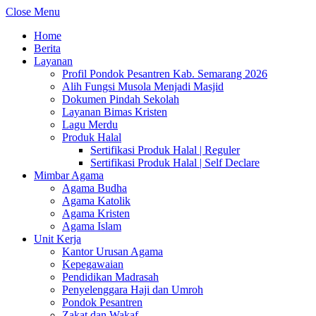
Close Menu
Home
Berita
Layanan
Profil Pondok Pesantren Kab. Semarang 2026
Alih Fungsi Musola Menjadi Masjid
Dokumen Pindah Sekolah
Layanan Bimas Kristen
Lagu Merdu
Produk Halal
Sertifikasi Produk Halal | Reguler
Sertifikasi Produk Halal | Self Declare
Mimbar Agama
Agama Budha
Agama Katolik
Agama Kristen
Agama Islam
Unit Kerja
Kantor Urusan Agama
Kepegawaian
Pendidikan Madrasah
Penyelenggara Haji dan Umroh
Pondok Pesantren
Zakat dan Wakaf