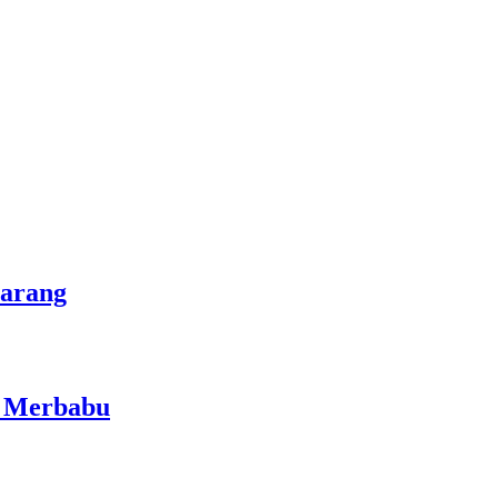
marang
i Merbabu