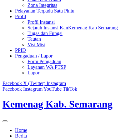
Zona Integritas
Pelayanan Terpadu Satu Pintu
Profil
Profil Instansi
Sejarah Instansi KanKemenag Kab Semarang
Tugas dan Fungsi
Tautan
Visi Misi
PPID
Pengaduan / Lapor
Form Pengaduan
Layanan WA PTSP
Lapor
Facebook
X (Twitter)
Instagram
Facebook
Instagram
YouTube
TikTok
Kemenag Kab. Semarang
Home
Berita