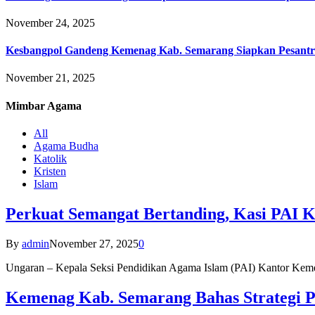
November 24, 2025
Kesbangpol Gandeng Kemenag Kab. Semarang Siapkan Pesantr
November 21, 2025
Mimbar
Agama
All
Agama Budha
Katolik
Kristen
Islam
Perkuat Semangat Bertanding, Kasi PAI 
By
admin
November 27, 2025
0
Ungaran – Kepala Seksi Pendidikan Agama Islam (PAI) Kantor K
Kemenag Kab. Semarang Bahas Strategi P