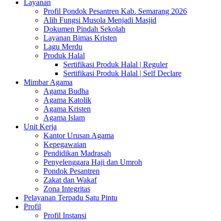
Layanan
Profil Pondok Pesantren Kab. Semarang 2026
Alih Fungsi Musola Menjadi Masjid
Dokumen Pindah Sekolah
Layanan Bimas Kristen
Lagu Merdu
Produk Halal
Sertifikasi Produk Halal | Reguler
Sertifikasi Produk Halal | Self Declare
Mimbar Agama
Agama Budha
Agama Katolik
Agama Kristen
Agama Islam
Unit Kerja
Kantor Urusan Agama
Kepegawaian
Pendidikan Madrasah
Penyelenggara Haji dan Umroh
Pondok Pesantren
Zakat dan Wakaf
Zona Integritas
Pelayanan Terpadu Satu Pintu
Profil
Profil Instansi