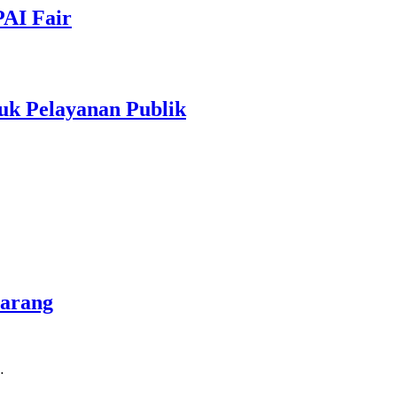
PAI Fair
uk Pelayanan Publik
marang
…