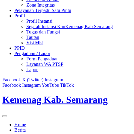
Zona Integritas
Pelayanan Terpadu Satu Pintu
Profil
Profil Instansi
Sejarah Instansi KanKemenag Kab Semarang
Tugas dan Fungsi
Tautan
Visi Misi
PPID
Pengaduan / Lapor
Form Pengaduan
Layanan WA PTSP
Lapor
Facebook
X (Twitter)
Instagram
Facebook
Instagram
YouTube
TikTok
Kemenag Kab. Semarang
Home
Berita