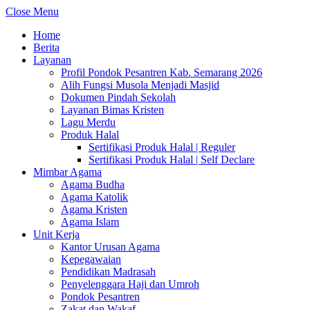
Close Menu
Home
Berita
Layanan
Profil Pondok Pesantren Kab. Semarang 2026
Alih Fungsi Musola Menjadi Masjid
Dokumen Pindah Sekolah
Layanan Bimas Kristen
Lagu Merdu
Produk Halal
Sertifikasi Produk Halal | Reguler
Sertifikasi Produk Halal | Self Declare
Mimbar Agama
Agama Budha
Agama Katolik
Agama Kristen
Agama Islam
Unit Kerja
Kantor Urusan Agama
Kepegawaian
Pendidikan Madrasah
Penyelenggara Haji dan Umroh
Pondok Pesantren
Zakat dan Wakaf