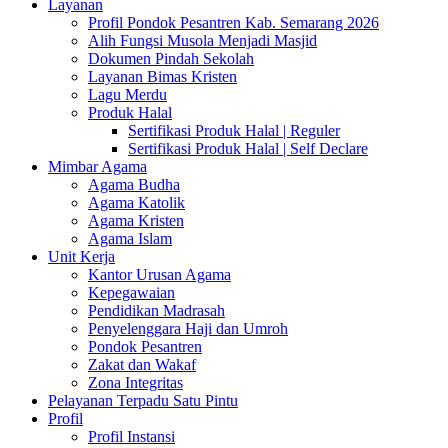
Layanan
Profil Pondok Pesantren Kab. Semarang 2026
Alih Fungsi Musola Menjadi Masjid
Dokumen Pindah Sekolah
Layanan Bimas Kristen
Lagu Merdu
Produk Halal
Sertifikasi Produk Halal | Reguler
Sertifikasi Produk Halal | Self Declare
Mimbar Agama
Agama Budha
Agama Katolik
Agama Kristen
Agama Islam
Unit Kerja
Kantor Urusan Agama
Kepegawaian
Pendidikan Madrasah
Penyelenggara Haji dan Umroh
Pondok Pesantren
Zakat dan Wakaf
Zona Integritas
Pelayanan Terpadu Satu Pintu
Profil
Profil Instansi