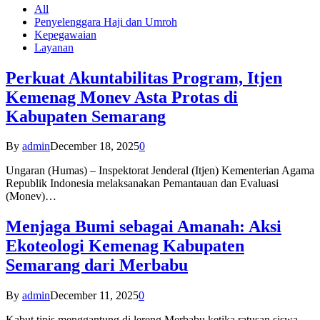
All
Penyelenggara Haji dan Umroh
Kepegawaian
Layanan
Perkuat Akuntabilitas Program, Itjen
Kemenag Monev Asta Protas di
Kabupaten Semarang
By
admin
December 18, 2025
0
Ungaran (Humas) – Inspektorat Jenderal (Itjen) Kementerian Agama
Republik Indonesia melaksanakan Pemantauan dan Evaluasi
(Monev)…
Menjaga Bumi sebagai Amanah: Aksi
Ekoteologi Kemenag Kabupaten
Semarang dari Merbabu
By
admin
December 11, 2025
0
Kabut tipis menggantung di lereng Merbabu ketika ratusan siswa-