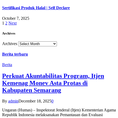
Sertifikasi Produk Halal | Self Declare
October 7, 2025
1
2
Next
Archives
Archives
Berita terbaru
Berita
Perkuat Akuntabilitas Program, Itjen
Kemenag Monev Asta Protas di
Kabupaten Semarang
By
admin
December 18, 2025
0
Ungaran (Humas) – Inspektorat Jenderal (Itjen) Kementerian Agama
Republik Indonesia melaksanakan Pemantauan dan Evaluasi