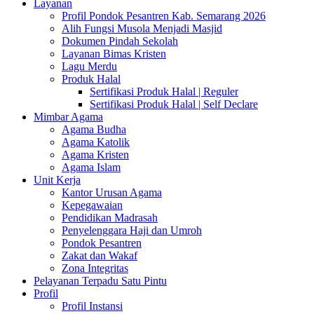
Layanan
Profil Pondok Pesantren Kab. Semarang 2026
Alih Fungsi Musola Menjadi Masjid
Dokumen Pindah Sekolah
Layanan Bimas Kristen
Lagu Merdu
Produk Halal
Sertifikasi Produk Halal | Reguler
Sertifikasi Produk Halal | Self Declare
Mimbar Agama
Agama Budha
Agama Katolik
Agama Kristen
Agama Islam
Unit Kerja
Kantor Urusan Agama
Kepegawaian
Pendidikan Madrasah
Penyelenggara Haji dan Umroh
Pondok Pesantren
Zakat dan Wakaf
Zona Integritas
Pelayanan Terpadu Satu Pintu
Profil
Profil Instansi