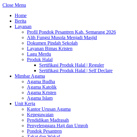
Close Menu
Home
Berita
Layanan
Profil Pondok Pesantren Kab. Semarang 2026
Alih Fungsi Musola Menjadi Masjid
Dokumen Pindah Sekolah
Layanan Bimas Kristen
Lagu Merdu
Produk Halal
Sertifikasi Produk Halal | Reguler
Sertifikasi Produk Halal | Self Declare
Mimbar Agama
Agama Budha
Agama Katolik
Agama Kristen
Agama Islam
Unit Kerja
Kantor Urusan Agama
Kepegawaian
Pendidikan Madrasah
Penyelenggara Haji dan Umroh
Pondok Pesantren
Zakat dan Wakaf