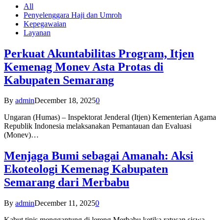
All
Penyelenggara Haji dan Umroh
Kepegawaian
Layanan
Perkuat Akuntabilitas Program, Itjen
Kemenag Monev Asta Protas di
Kabupaten Semarang
By
admin
December 18, 2025
0
Ungaran (Humas) – Inspektorat Jenderal (Itjen) Kementerian Agama
Republik Indonesia melaksanakan Pemantauan dan Evaluasi
(Monev)…
Menjaga Bumi sebagai Amanah: Aksi
Ekoteologi Kemenag Kabupaten
Semarang dari Merbabu
By
admin
December 11, 2025
0
Kabut tipis menggantung di lereng Merbabu ketika ratusan siswa-