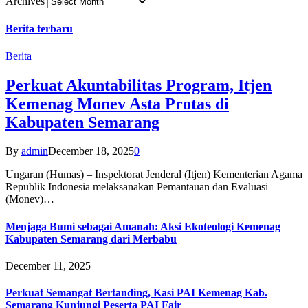
Archives
Berita terbaru
Berita
Perkuat Akuntabilitas Program, Itjen
Kemenag Monev Asta Protas di
Kabupaten Semarang
By
admin
December 18, 2025
0
Ungaran (Humas) – Inspektorat Jenderal (Itjen) Kementerian Agama
Republik Indonesia melaksanakan Pemantauan dan Evaluasi
(Monev)…
Menjaga Bumi sebagai Amanah: Aksi Ekoteologi Kemenag
Kabupaten Semarang dari Merbabu
December 11, 2025
Perkuat Semangat Bertanding, Kasi PAI Kemenag Kab.
Semarang Kunjungi Peserta PAI Fair