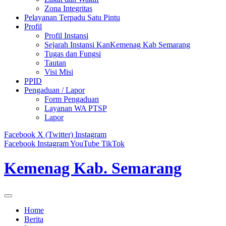
Zona Integritas
Pelayanan Terpadu Satu Pintu
Profil
Profil Instansi
Sejarah Instansi KanKemenag Kab Semarang
Tugas dan Fungsi
Tautan
Visi Misi
PPID
Pengaduan / Lapor
Form Pengaduan
Layanan WA PTSP
Lapor
Facebook
X (Twitter)
Instagram
Facebook
Instagram
YouTube
TikTok
Kemenag Kab. Semarang
Home
Berita