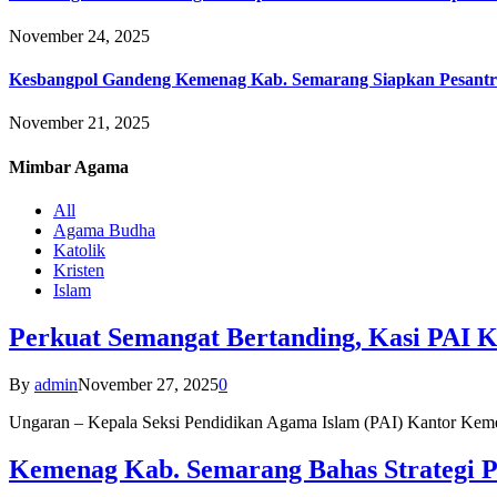
November 24, 2025
Kesbangpol Gandeng Kemenag Kab. Semarang Siapkan Pesantr
November 21, 2025
Mimbar
Agama
All
Agama Budha
Katolik
Kristen
Islam
Perkuat Semangat Bertanding, Kasi PAI 
By
admin
November 27, 2025
0
Ungaran – Kepala Seksi Pendidikan Agama Islam (PAI) Kantor K
Kemenag Kab. Semarang Bahas Strategi P