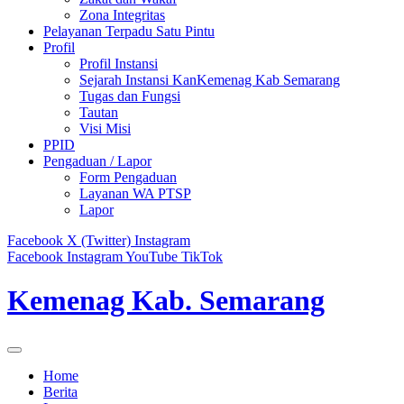
Zona Integritas
Pelayanan Terpadu Satu Pintu
Profil
Profil Instansi
Sejarah Instansi KanKemenag Kab Semarang
Tugas dan Fungsi
Tautan
Visi Misi
PPID
Pengaduan / Lapor
Form Pengaduan
Layanan WA PTSP
Lapor
Facebook
X (Twitter)
Instagram
Facebook
Instagram
YouTube
TikTok
Kemenag Kab. Semarang
Home
Berita