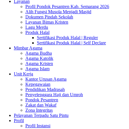
Layanan
Profil Pondok Pesantren Kab. Semarang 2026
Alih Fungsi Musola Menjadi Masjid
Dokumen Pindah Sekolah
Layanan Bimas Kristen
Lagu Merdu
Produk Halal
Sertifikasi Produk Halal | Reguler
Sertifikasi Produk Halal | Self Declare
Mimbar Agama
Agama Budha
Agama Katolik
Agama Kristen
Agama Islam
Unit Kerja
Kantor Urusan Agama
Kepegawaian
Pendidikan Madrasah
Penyelenggara Haji dan Umroh
Pondok Pesantren
Zakat dan Wakaf
Zona Integritas
Pelayanan Terpadu Satu Pintu
Profil
Profil Instansi