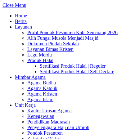
Close Menu
Home
Berita
Layanan
Profil Pondok Pesantren Kab. Semarang 2026
Alih Fungsi Musola Menjadi Masjid
Dokumen Pindah Sekolah
Layanan Bimas Kristen
Lagu Merdu
Produk Halal
Sertifikasi Produk Halal | Reguler
Sertifikasi Produk Halal | Self Declare
Mimbar Agama
Agama Budha
Agama Katolik
Agama Kristen
Agama Islam
Unit Kerja
Kantor Urusan Agama
Kepegawaian
Pendidikan Madrasah
Penyelenggara Haji dan Umroh
Pondok Pesantren
Zakat dan Wakaf