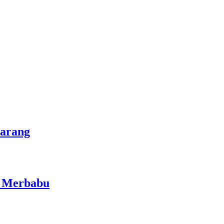
marang
i Merbabu