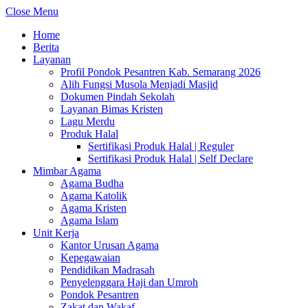
Close Menu
Home
Berita
Layanan
Profil Pondok Pesantren Kab. Semarang 2026
Alih Fungsi Musola Menjadi Masjid
Dokumen Pindah Sekolah
Layanan Bimas Kristen
Lagu Merdu
Produk Halal
Sertifikasi Produk Halal | Reguler
Sertifikasi Produk Halal | Self Declare
Mimbar Agama
Agama Budha
Agama Katolik
Agama Kristen
Agama Islam
Unit Kerja
Kantor Urusan Agama
Kepegawaian
Pendidikan Madrasah
Penyelenggara Haji dan Umroh
Pondok Pesantren
Zakat dan Wakaf