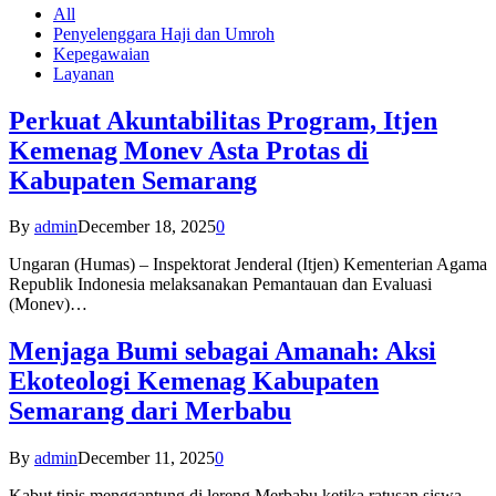
All
Penyelenggara Haji dan Umroh
Kepegawaian
Layanan
Perkuat Akuntabilitas Program, Itjen
Kemenag Monev Asta Protas di
Kabupaten Semarang
By
admin
December 18, 2025
0
Ungaran (Humas) – Inspektorat Jenderal (Itjen) Kementerian Agama
Republik Indonesia melaksanakan Pemantauan dan Evaluasi
(Monev)…
Menjaga Bumi sebagai Amanah: Aksi
Ekoteologi Kemenag Kabupaten
Semarang dari Merbabu
By
admin
December 11, 2025
0
Kabut tipis menggantung di lereng Merbabu ketika ratusan siswa-