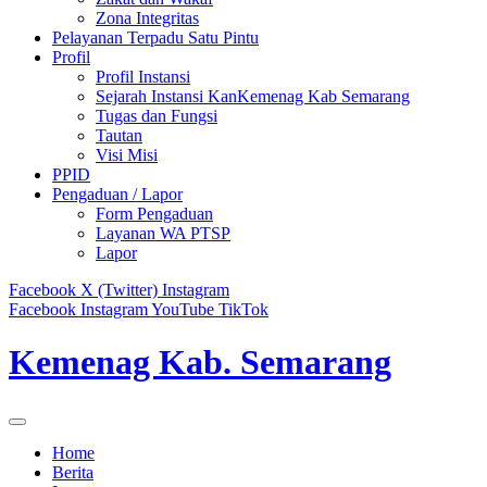
Zona Integritas
Pelayanan Terpadu Satu Pintu
Profil
Profil Instansi
Sejarah Instansi KanKemenag Kab Semarang
Tugas dan Fungsi
Tautan
Visi Misi
PPID
Pengaduan / Lapor
Form Pengaduan
Layanan WA PTSP
Lapor
Facebook
X (Twitter)
Instagram
Facebook
Instagram
YouTube
TikTok
Kemenag Kab. Semarang
Home
Berita