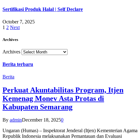
Sertifikasi Produk Halal | Self Declare
October 7, 2025
1
2
Next
Archives
Archives
Berita terbaru
Berita
Perkuat Akuntabilitas Program, Itjen
Kemenag Monev Asta Protas di
Kabupaten Semarang
By
admin
December 18, 2025
0
Ungaran (Humas) – Inspektorat Jenderal (Itjen) Kementerian Agama
Republik Indonesia melaksanakan Pemantauan dan Evaluasi