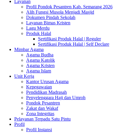
Layanan
Profil Pondok Pesantren Kab. Semarang 2026
Alih Fungsi Musola Menjadi Masjid
Dokumen Pindah Sekolah
Layanan Bimas Kristen
Lagu Merdu
Produk Halal
Sertifikasi Produk Halal | Reguler
Sertifikasi Produk Halal | Self Declare
Mimbar Agama
Agama Budha
Agama Katolik
Agama Kristen
Agama Islam
Unit Kerja
Kantor Urusan Agama
Kepegawaian
Pendidikan Madrasah
Penyelenggara Haji dan Umroh
Pondok Pesantren
Zakat dan Wakaf
Zona Integritas
Pelayanan Terpadu Satu Pintu
Profil
Profil Instansi