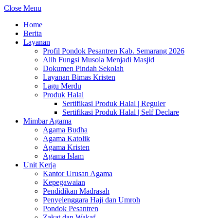
Close Menu
Home
Berita
Layanan
Profil Pondok Pesantren Kab. Semarang 2026
Alih Fungsi Musola Menjadi Masjid
Dokumen Pindah Sekolah
Layanan Bimas Kristen
Lagu Merdu
Produk Halal
Sertifikasi Produk Halal | Reguler
Sertifikasi Produk Halal | Self Declare
Mimbar Agama
Agama Budha
Agama Katolik
Agama Kristen
Agama Islam
Unit Kerja
Kantor Urusan Agama
Kepegawaian
Pendidikan Madrasah
Penyelenggara Haji dan Umroh
Pondok Pesantren
Zakat dan Wakaf