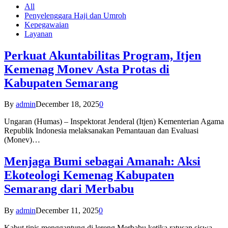
All
Penyelenggara Haji dan Umroh
Kepegawaian
Layanan
Perkuat Akuntabilitas Program, Itjen
Kemenag Monev Asta Protas di
Kabupaten Semarang
By
admin
December 18, 2025
0
Ungaran (Humas) – Inspektorat Jenderal (Itjen) Kementerian Agama
Republik Indonesia melaksanakan Pemantauan dan Evaluasi
(Monev)…
Menjaga Bumi sebagai Amanah: Aksi
Ekoteologi Kemenag Kabupaten
Semarang dari Merbabu
By
admin
December 11, 2025
0
Kabut tipis menggantung di lereng Merbabu ketika ratusan siswa-