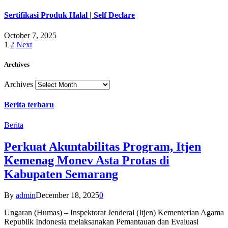
Sertifikasi Produk Halal | Self Declare
October 7, 2025
1
2
Next
Archives
Archives
Berita terbaru
Berita
Perkuat Akuntabilitas Program, Itjen
Kemenag Monev Asta Protas di
Kabupaten Semarang
By
admin
December 18, 2025
0
Ungaran (Humas) – Inspektorat Jenderal (Itjen) Kementerian Agama
Republik Indonesia melaksanakan Pemantauan dan Evaluasi