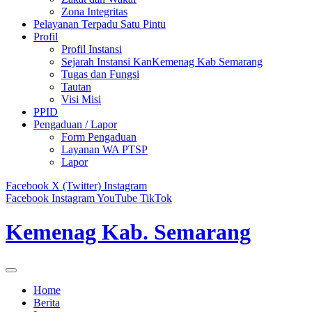
Zona Integritas
Pelayanan Terpadu Satu Pintu
Profil
Profil Instansi
Sejarah Instansi KanKemenag Kab Semarang
Tugas dan Fungsi
Tautan
Visi Misi
PPID
Pengaduan / Lapor
Form Pengaduan
Layanan WA PTSP
Lapor
Facebook
X (Twitter)
Instagram
Facebook
Instagram
YouTube
TikTok
Kemenag Kab. Semarang
Home
Berita