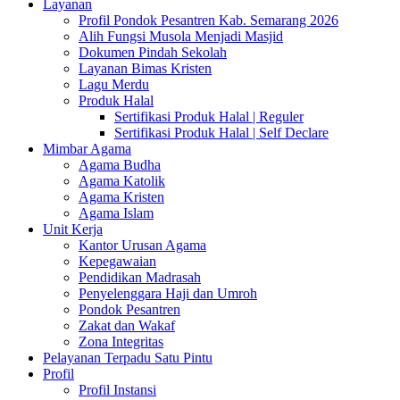
Layanan
Profil Pondok Pesantren Kab. Semarang 2026
Alih Fungsi Musola Menjadi Masjid
Dokumen Pindah Sekolah
Layanan Bimas Kristen
Lagu Merdu
Produk Halal
Sertifikasi Produk Halal | Reguler
Sertifikasi Produk Halal | Self Declare
Mimbar Agama
Agama Budha
Agama Katolik
Agama Kristen
Agama Islam
Unit Kerja
Kantor Urusan Agama
Kepegawaian
Pendidikan Madrasah
Penyelenggara Haji dan Umroh
Pondok Pesantren
Zakat dan Wakaf
Zona Integritas
Pelayanan Terpadu Satu Pintu
Profil
Profil Instansi