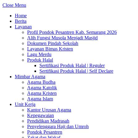
Close Menu
Home
Berita
Layanan
Profil Pondok Pesantren Kab. Semarang 2026
Alih Fungsi Musola Menjadi Masjid
Dokumen Pindah Sekolah
Layanan Bimas Kristen
Lagu Merdu
Produk Halal
Sertifikasi Produk Halal | Reguler
Sertifikasi Produk Halal | Self Declare
Mimbar Agama
Agama Budha
Agama Katolik
Agama Kristen
Agama Islam
Unit Kerja
Kantor Urusan Agama
Kepegawaian
Pendidikan Madrasah
Penyelenggara Haji dan Umroh
Pondok Pesantren
Zakat dan Wakaf