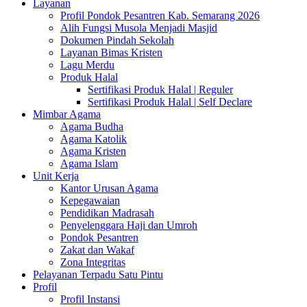
Layanan
Profil Pondok Pesantren Kab. Semarang 2026
Alih Fungsi Musola Menjadi Masjid
Dokumen Pindah Sekolah
Layanan Bimas Kristen
Lagu Merdu
Produk Halal
Sertifikasi Produk Halal | Reguler
Sertifikasi Produk Halal | Self Declare
Mimbar Agama
Agama Budha
Agama Katolik
Agama Kristen
Agama Islam
Unit Kerja
Kantor Urusan Agama
Kepegawaian
Pendidikan Madrasah
Penyelenggara Haji dan Umroh
Pondok Pesantren
Zakat dan Wakaf
Zona Integritas
Pelayanan Terpadu Satu Pintu
Profil
Profil Instansi