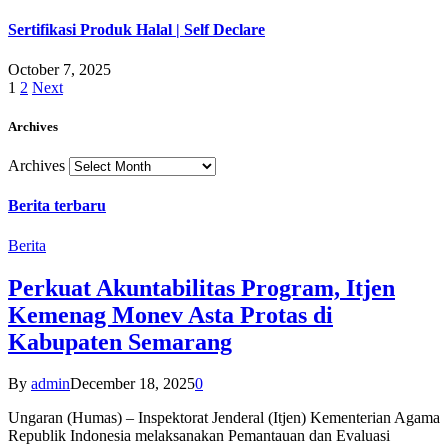
Sertifikasi Produk Halal | Self Declare
October 7, 2025
1
2
Next
Archives
Archives
Berita terbaru
Berita
Perkuat Akuntabilitas Program, Itjen
Kemenag Monev Asta Protas di
Kabupaten Semarang
By
admin
December 18, 2025
0
Ungaran (Humas) – Inspektorat Jenderal (Itjen) Kementerian Agama
Republik Indonesia melaksanakan Pemantauan dan Evaluasi