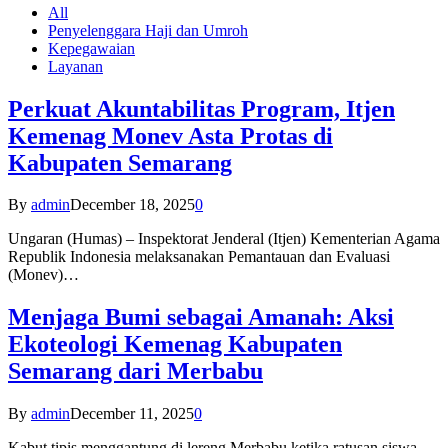
All
Penyelenggara Haji dan Umroh
Kepegawaian
Layanan
Perkuat Akuntabilitas Program, Itjen
Kemenag Monev Asta Protas di
Kabupaten Semarang
By
admin
December 18, 2025
0
Ungaran (Humas) – Inspektorat Jenderal (Itjen) Kementerian Agama
Republik Indonesia melaksanakan Pemantauan dan Evaluasi
(Monev)…
Menjaga Bumi sebagai Amanah: Aksi
Ekoteologi Kemenag Kabupaten
Semarang dari Merbabu
By
admin
December 11, 2025
0
Kabut tipis menggantung di lereng Merbabu ketika ratusan siswa-