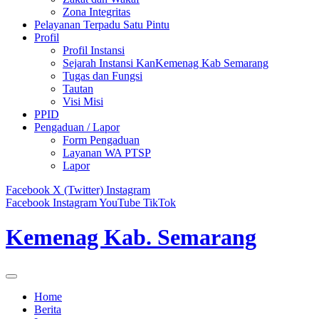
Zona Integritas
Pelayanan Terpadu Satu Pintu
Profil
Profil Instansi
Sejarah Instansi KanKemenag Kab Semarang
Tugas dan Fungsi
Tautan
Visi Misi
PPID
Pengaduan / Lapor
Form Pengaduan
Layanan WA PTSP
Lapor
Facebook
X (Twitter)
Instagram
Facebook
Instagram
YouTube
TikTok
Kemenag Kab. Semarang
Home
Berita