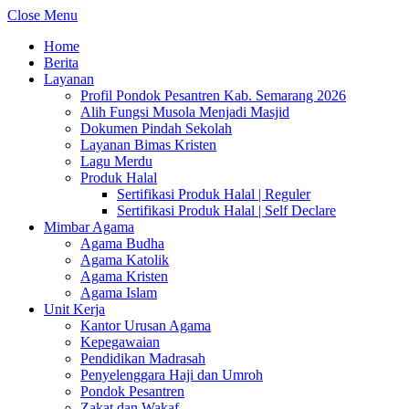
Close Menu
Home
Berita
Layanan
Profil Pondok Pesantren Kab. Semarang 2026
Alih Fungsi Musola Menjadi Masjid
Dokumen Pindah Sekolah
Layanan Bimas Kristen
Lagu Merdu
Produk Halal
Sertifikasi Produk Halal | Reguler
Sertifikasi Produk Halal | Self Declare
Mimbar Agama
Agama Budha
Agama Katolik
Agama Kristen
Agama Islam
Unit Kerja
Kantor Urusan Agama
Kepegawaian
Pendidikan Madrasah
Penyelenggara Haji dan Umroh
Pondok Pesantren
Zakat dan Wakaf