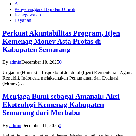
All
Penyelenggara Haji dan Umroh
Kepegawaian
Layanan
Perkuat Akuntabilitas Program, Itjen
Kemenag Monev Asta Protas di
Kabupaten Semarang
By
admin
December 18, 2025
0
Ungaran (Humas) – Inspektorat Jenderal (Itjen) Kementerian Agama
Republik Indonesia melaksanakan Pemantauan dan Evaluasi
(Monev)…
Menjaga Bumi sebagai Amanah: Aksi
Ekoteologi Kemenag Kabupaten
Semarang dari Merbabu
By
admin
December 11, 2025
0
Kabut tipis menggantung di lereng Merbabu ketika ratusan siswa-