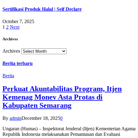
Sertifikasi Produk Halal | Self Declare
October 7, 2025
1
2
Next
Archives
Archives
Berita terbaru
Berita
Perkuat Akuntabilitas Program, Itjen
Kemenag Monev Asta Protas di
Kabupaten Semarang
By
admin
December 18, 2025
0
Ungaran (Humas) – Inspektorat Jenderal (Itjen) Kementerian Agama
Republik Indonesia melaksanakan Pemantauan dan Evaluasi