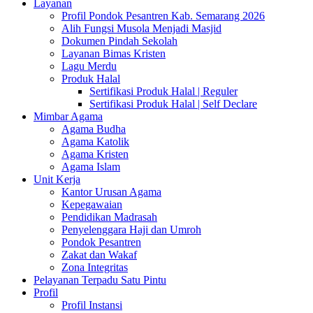
Layanan
Profil Pondok Pesantren Kab. Semarang 2026
Alih Fungsi Musola Menjadi Masjid
Dokumen Pindah Sekolah
Layanan Bimas Kristen
Lagu Merdu
Produk Halal
Sertifikasi Produk Halal | Reguler
Sertifikasi Produk Halal | Self Declare
Mimbar Agama
Agama Budha
Agama Katolik
Agama Kristen
Agama Islam
Unit Kerja
Kantor Urusan Agama
Kepegawaian
Pendidikan Madrasah
Penyelenggara Haji dan Umroh
Pondok Pesantren
Zakat dan Wakaf
Zona Integritas
Pelayanan Terpadu Satu Pintu
Profil
Profil Instansi