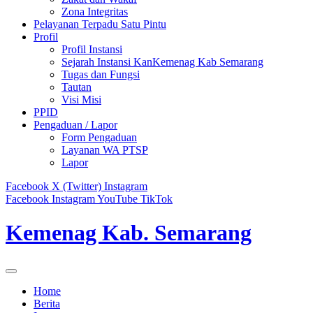
Zona Integritas
Pelayanan Terpadu Satu Pintu
Profil
Profil Instansi
Sejarah Instansi KanKemenag Kab Semarang
Tugas dan Fungsi
Tautan
Visi Misi
PPID
Pengaduan / Lapor
Form Pengaduan
Layanan WA PTSP
Lapor
Facebook
X (Twitter)
Instagram
Facebook
Instagram
YouTube
TikTok
Kemenag Kab. Semarang
Home
Berita