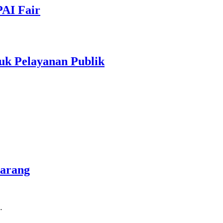
PAI Fair
uk Pelayanan Publik
marang
…