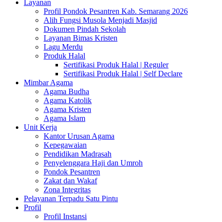
Layanan
Profil Pondok Pesantren Kab. Semarang 2026
Alih Fungsi Musola Menjadi Masjid
Dokumen Pindah Sekolah
Layanan Bimas Kristen
Lagu Merdu
Produk Halal
Sertifikasi Produk Halal | Reguler
Sertifikasi Produk Halal | Self Declare
Mimbar Agama
Agama Budha
Agama Katolik
Agama Kristen
Agama Islam
Unit Kerja
Kantor Urusan Agama
Kepegawaian
Pendidikan Madrasah
Penyelenggara Haji dan Umroh
Pondok Pesantren
Zakat dan Wakaf
Zona Integritas
Pelayanan Terpadu Satu Pintu
Profil
Profil Instansi