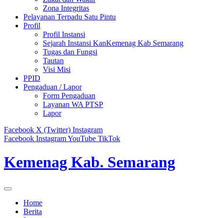
Zona Integritas
Pelayanan Terpadu Satu Pintu
Profil
Profil Instansi
Sejarah Instansi KanKemenag Kab Semarang
Tugas dan Fungsi
Tautan
Visi Misi
PPID
Pengaduan / Lapor
Form Pengaduan
Layanan WA PTSP
Lapor
Facebook
X (Twitter)
Instagram
Facebook
Instagram
YouTube
TikTok
Kemenag Kab. Semarang
Home
Berita