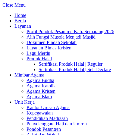
Close Menu
Home
Berita
Layanan
Profil Pondok Pesantren Kab. Semarang 2026
Alih Fungsi Musola Menjadi Masjid
Dokumen Pindah Sekolah
Layanan Bimas Kristen
Lagu Merdu
Produk Halal
Sertifikasi Produk Halal | Reguler
Sertifikasi Produk Halal | Self Declare
Mimbar Agama
Agama Budha
Agama Katolik
Agama Kristen
Agama Islam
Unit Kerja
Kantor Urusan Agama
Kepegawaian
Pendidikan Madrasah
Penyelenggara Haji dan Umroh
Pondok Pesantren
Zakat dan Wakaf