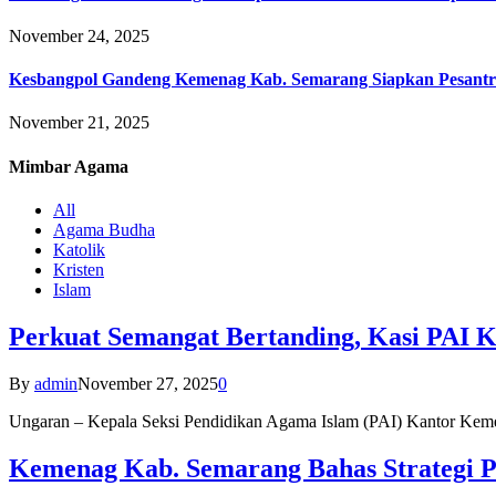
November 24, 2025
Kesbangpol Gandeng Kemenag Kab. Semarang Siapkan Pesantr
November 21, 2025
Mimbar
Agama
All
Agama Budha
Katolik
Kristen
Islam
Perkuat Semangat Bertanding, Kasi PAI 
By
admin
November 27, 2025
0
Ungaran – Kepala Seksi Pendidikan Agama Islam (PAI) Kantor K
Kemenag Kab. Semarang Bahas Strategi P