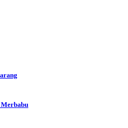
marang
i Merbabu