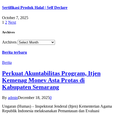
Sertifikasi Produk Halal | Self Declare
October 7, 2025
1
2
Next
Archives
Archives
Berita terbaru
Berita
Perkuat Akuntabilitas Program, Itjen
Kemenag Monev Asta Protas di
Kabupaten Semarang
By
admin
December 18, 2025
0
Ungaran (Humas) – Inspektorat Jenderal (Itjen) Kementerian Agama
Republik Indonesia melaksanakan Pemantauan dan Evaluasi