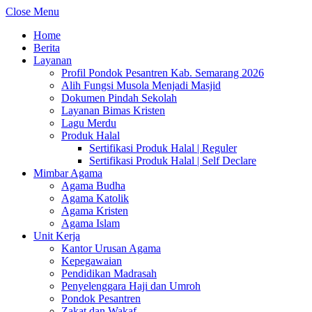
Close Menu
Home
Berita
Layanan
Profil Pondok Pesantren Kab. Semarang 2026
Alih Fungsi Musola Menjadi Masjid
Dokumen Pindah Sekolah
Layanan Bimas Kristen
Lagu Merdu
Produk Halal
Sertifikasi Produk Halal | Reguler
Sertifikasi Produk Halal | Self Declare
Mimbar Agama
Agama Budha
Agama Katolik
Agama Kristen
Agama Islam
Unit Kerja
Kantor Urusan Agama
Kepegawaian
Pendidikan Madrasah
Penyelenggara Haji dan Umroh
Pondok Pesantren
Zakat dan Wakaf