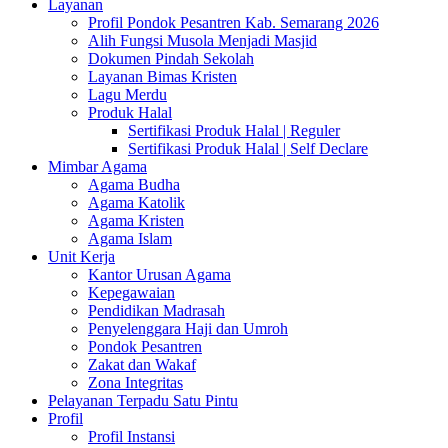
Layanan
Profil Pondok Pesantren Kab. Semarang 2026
Alih Fungsi Musola Menjadi Masjid
Dokumen Pindah Sekolah
Layanan Bimas Kristen
Lagu Merdu
Produk Halal
Sertifikasi Produk Halal | Reguler
Sertifikasi Produk Halal | Self Declare
Mimbar Agama
Agama Budha
Agama Katolik
Agama Kristen
Agama Islam
Unit Kerja
Kantor Urusan Agama
Kepegawaian
Pendidikan Madrasah
Penyelenggara Haji dan Umroh
Pondok Pesantren
Zakat dan Wakaf
Zona Integritas
Pelayanan Terpadu Satu Pintu
Profil
Profil Instansi