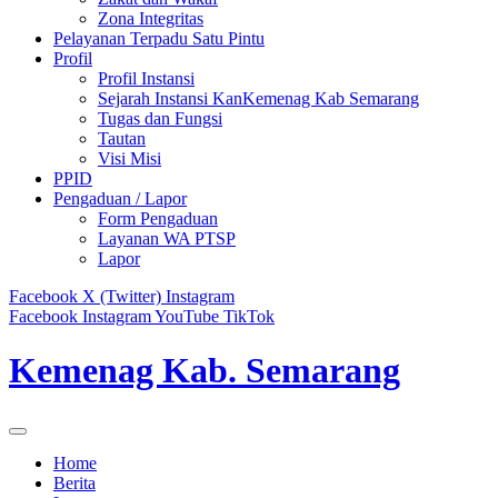
Zona Integritas
Pelayanan Terpadu Satu Pintu
Profil
Profil Instansi
Sejarah Instansi KanKemenag Kab Semarang
Tugas dan Fungsi
Tautan
Visi Misi
PPID
Pengaduan / Lapor
Form Pengaduan
Layanan WA PTSP
Lapor
Facebook
X (Twitter)
Instagram
Facebook
Instagram
YouTube
TikTok
Kemenag Kab. Semarang
Home
Berita