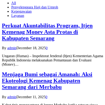
All
Penyelenggara Haji dan Umroh
Kepegawaian
Layanan
Perkuat Akuntabilitas Program, Itjen
Kemenag Monev Asta Protas di
Kabupaten Semarang
By
admin
December 18, 2025
0
Ungaran (Humas) – Inspektorat Jenderal (Itjen) Kementerian Agama
Republik Indonesia melaksanakan Pemantauan dan Evaluasi
(Monev)…
Menjaga Bumi sebagai Amanah: Aksi
Ekoteologi Kemenag Kabupaten
Semarang dari Merbabu
By
admin
December 11, 2025
0
Kabut tipis menggantung di lereng Merbabu ketika ratusan siswa-