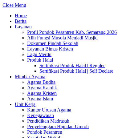
Close Menu
Home
Berita
Layanan
Profil Pondok Pesantren Kab. Semarang 2026
Alih Fungsi Musola Menjadi Masjid
Dokumen Pindah Sekolah
Layanan Bimas Kristen
Lagu Merdu
Produk Halal
Sertifikasi Produk Halal | Reguler
Sertifikasi Produk Halal | Self Declare
Mimbar Agama
Agama Budha
Agama Katolik
Agama Kristen
Agama Islam
Unit Kerja
Kantor Urusan Agama
Kepegawaian
Pendidikan Madrasah
Penyelenggara Haji dan Umroh
Pondok Pesantren
Zakat dan Wakaf