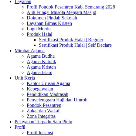
Layanan
Profil Pondok Pesantren Kab. Semarang 2026
Alih Fungsi Musola Menjadi Masjid
Dokumen Pindah Sekolah
Layanan Bimas Kristen
Lagu Merdu
Produk Halal
Sertifikasi Produk Halal | Reguler
Sertifikasi Produk Halal | Self Declare
Mimbar Agama
Agama Budha
Agama Katolik
Agama Kristen
Agama Islam
Unit Kerja
Kantor Urusan Agama
Kepegawaian
Pendidikan Madrasah
Penyelenggara Haji dan Umroh
Pondok Pesantren
Zakat dan Wakaf
Zona Integritas
Pelayanan Terpadu Satu Pintu
Profil
Profil Instansi