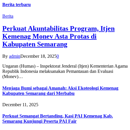
Berita terbaru
Berita
Perkuat Akuntabilitas Program, Itjen
Kemenag Monev Asta Protas di
Kabupaten Semarang
By
admin
December 18, 2025
0
Ungaran (Humas) – Inspektorat Jenderal (Itjen) Kementerian Agama
Republik Indonesia melaksanakan Pemantauan dan Evaluasi
(Monev)…
Menjaga Bumi sebagai Amanah: Aksi Ekoteologi Kemenag
Kabupaten Semarang dari Merbabu
December 11, 2025
Perkuat Semangat Bertanding, Kasi PAI Kemenag Kab.
Semarang Kunjungi Peserta PAI Fair