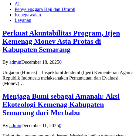
All
Penyelenggara Haji dan Umroh
Kepegawaian
Layanan
Perkuat Akuntabilitas Program, Itjen
Kemenag Monev Asta Protas di
Kabupaten Semarang
By
admin
December 18, 2025
0
Ungaran (Humas) – Inspektorat Jenderal (Itjen) Kementerian Agama
Republik Indonesia melaksanakan Pemantauan dan Evaluasi
(Monev)…
Menjaga Bumi sebagai Amanah: Aksi
Ekoteologi Kemenag Kabupaten
Semarang dari Merbabu
By
admin
December 11, 2025
0
Kabut tipis menggantung di lereng Merbabu ketika ratusan siswa-