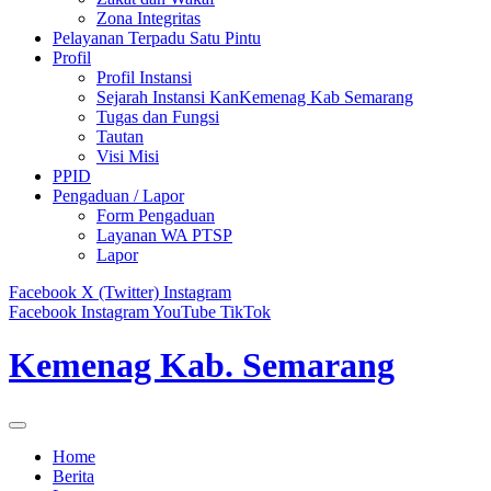
Zona Integritas
Pelayanan Terpadu Satu Pintu
Profil
Profil Instansi
Sejarah Instansi KanKemenag Kab Semarang
Tugas dan Fungsi
Tautan
Visi Misi
PPID
Pengaduan / Lapor
Form Pengaduan
Layanan WA PTSP
Lapor
Facebook
X (Twitter)
Instagram
Facebook
Instagram
YouTube
TikTok
Kemenag Kab. Semarang
Home
Berita