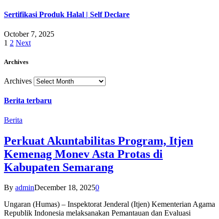
Sertifikasi Produk Halal | Self Declare
October 7, 2025
1
2
Next
Archives
Archives
Berita terbaru
Berita
Perkuat Akuntabilitas Program, Itjen
Kemenag Monev Asta Protas di
Kabupaten Semarang
By
admin
December 18, 2025
0
Ungaran (Humas) – Inspektorat Jenderal (Itjen) Kementerian Agama
Republik Indonesia melaksanakan Pemantauan dan Evaluasi