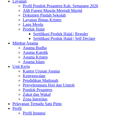
Layanan
Profil Pondok Pesantren Kab. Semarang 2026
Alih Fungsi Musola Menjadi Masjid
Dokumen Pindah Sekolah
Layanan Bimas Kristen
Lagu Merdu
Produk Halal
Sertifikasi Produk Halal | Reguler
Sertifikasi Produk Halal | Self Declare
Mimbar Agama
Agama Budha
Agama Katolik
Agama Kristen
Agama Islam
Unit Kerja
Kantor Urusan Agama
Kepegawaian
Pendidikan Madrasah
Penyelenggara Haji dan Umroh
Pondok Pesantren
Zakat dan Wakaf
Zona Integritas
Pelayanan Terpadu Satu Pintu
Profil
Profil Instansi