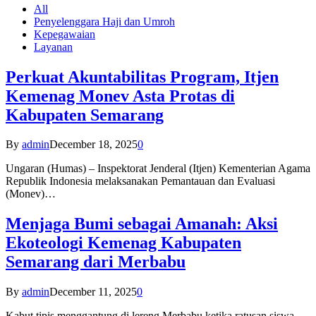
All
Penyelenggara Haji dan Umroh
Kepegawaian
Layanan
Perkuat Akuntabilitas Program, Itjen
Kemenag Monev Asta Protas di
Kabupaten Semarang
By
admin
December 18, 2025
0
Ungaran (Humas) – Inspektorat Jenderal (Itjen) Kementerian Agama
Republik Indonesia melaksanakan Pemantauan dan Evaluasi
(Monev)…
Menjaga Bumi sebagai Amanah: Aksi
Ekoteologi Kemenag Kabupaten
Semarang dari Merbabu
By
admin
December 11, 2025
0
Kabut tipis menggantung di lereng Merbabu ketika ratusan siswa-