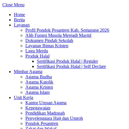
Close Menu
Home
Berita
Layanan
Profil Pondok Pesantren Kab. Semarang 2026
Alih Fungsi Musola Menjadi Masjid
Dokumen Pindah Sekolah
Layanan Bimas Kristen
Lagu Merdu
Produk Halal
Sertifikasi Produk Halal | Reguler
Sertifikasi Produk Halal | Self Declare
Mimbar Agama
Agama Budha
Agama Katolik
Agama Kristen
Agama Islam
Unit Kerja
Kantor Urusan Agama
Kepegawaian
Pendidikan Madrasah
Penyelenggara Haji dan Umroh
Pondok Pesantren
Zakat dan Wakaf