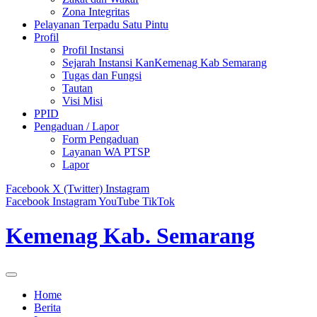
Zona Integritas
Pelayanan Terpadu Satu Pintu
Profil
Profil Instansi
Sejarah Instansi KanKemenag Kab Semarang
Tugas dan Fungsi
Tautan
Visi Misi
PPID
Pengaduan / Lapor
Form Pengaduan
Layanan WA PTSP
Lapor
Facebook
X (Twitter)
Instagram
Facebook
Instagram
YouTube
TikTok
Kemenag Kab. Semarang
Home
Berita