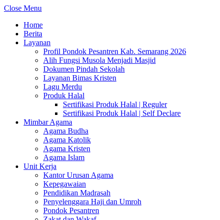
Close Menu
Home
Berita
Layanan
Profil Pondok Pesantren Kab. Semarang 2026
Alih Fungsi Musola Menjadi Masjid
Dokumen Pindah Sekolah
Layanan Bimas Kristen
Lagu Merdu
Produk Halal
Sertifikasi Produk Halal | Reguler
Sertifikasi Produk Halal | Self Declare
Mimbar Agama
Agama Budha
Agama Katolik
Agama Kristen
Agama Islam
Unit Kerja
Kantor Urusan Agama
Kepegawaian
Pendidikan Madrasah
Penyelenggara Haji dan Umroh
Pondok Pesantren
Zakat dan Wakaf