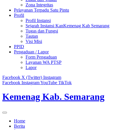
Zona Integritas
Pelayanan Terpadu Satu Pintu
Profil
Profil Instansi
Sejarah Instansi KanKemenag Kab Semarang
Tugas dan Fungsi
Tautan
Visi Misi
PPID
Pengaduan / Lapor
Form Pengaduan
Layanan WA PTSP
Lapor
Facebook
X (Twitter)
Instagram
Facebook
Instagram
YouTube
TikTok
Kemenag Kab. Semarang
Home
Berita