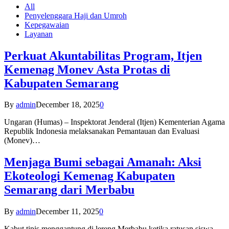
All
Penyelenggara Haji dan Umroh
Kepegawaian
Layanan
Perkuat Akuntabilitas Program, Itjen
Kemenag Monev Asta Protas di
Kabupaten Semarang
By
admin
December 18, 2025
0
Ungaran (Humas) – Inspektorat Jenderal (Itjen) Kementerian Agama
Republik Indonesia melaksanakan Pemantauan dan Evaluasi
(Monev)…
Menjaga Bumi sebagai Amanah: Aksi
Ekoteologi Kemenag Kabupaten
Semarang dari Merbabu
By
admin
December 11, 2025
0
Kabut tipis menggantung di lereng Merbabu ketika ratusan siswa-