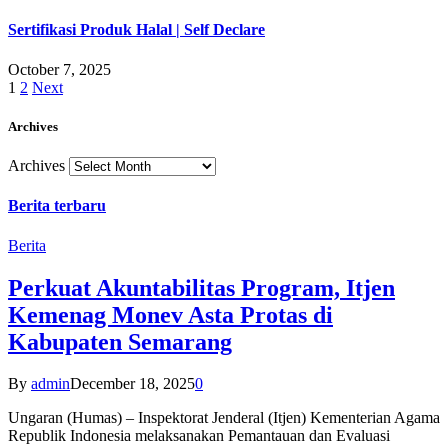
Sertifikasi Produk Halal | Self Declare
October 7, 2025
1
2
Next
Archives
Archives
Berita terbaru
Berita
Perkuat Akuntabilitas Program, Itjen
Kemenag Monev Asta Protas di
Kabupaten Semarang
By
admin
December 18, 2025
0
Ungaran (Humas) – Inspektorat Jenderal (Itjen) Kementerian Agama
Republik Indonesia melaksanakan Pemantauan dan Evaluasi