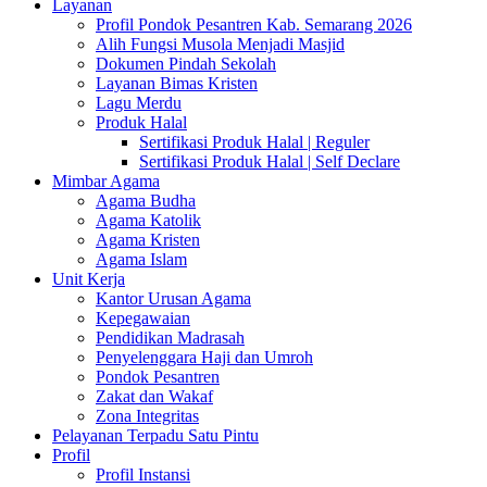
Layanan
Profil Pondok Pesantren Kab. Semarang 2026
Alih Fungsi Musola Menjadi Masjid
Dokumen Pindah Sekolah
Layanan Bimas Kristen
Lagu Merdu
Produk Halal
Sertifikasi Produk Halal | Reguler
Sertifikasi Produk Halal | Self Declare
Mimbar Agama
Agama Budha
Agama Katolik
Agama Kristen
Agama Islam
Unit Kerja
Kantor Urusan Agama
Kepegawaian
Pendidikan Madrasah
Penyelenggara Haji dan Umroh
Pondok Pesantren
Zakat dan Wakaf
Zona Integritas
Pelayanan Terpadu Satu Pintu
Profil
Profil Instansi