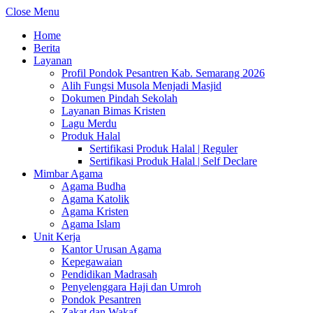
Close Menu
Home
Berita
Layanan
Profil Pondok Pesantren Kab. Semarang 2026
Alih Fungsi Musola Menjadi Masjid
Dokumen Pindah Sekolah
Layanan Bimas Kristen
Lagu Merdu
Produk Halal
Sertifikasi Produk Halal | Reguler
Sertifikasi Produk Halal | Self Declare
Mimbar Agama
Agama Budha
Agama Katolik
Agama Kristen
Agama Islam
Unit Kerja
Kantor Urusan Agama
Kepegawaian
Pendidikan Madrasah
Penyelenggara Haji dan Umroh
Pondok Pesantren
Zakat dan Wakaf