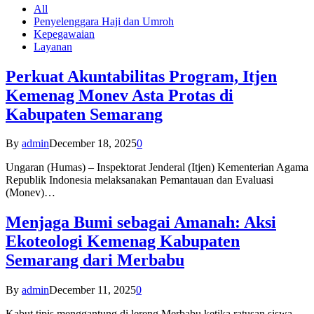
All
Penyelenggara Haji dan Umroh
Kepegawaian
Layanan
Perkuat Akuntabilitas Program, Itjen
Kemenag Monev Asta Protas di
Kabupaten Semarang
By
admin
December 18, 2025
0
Ungaran (Humas) – Inspektorat Jenderal (Itjen) Kementerian Agama
Republik Indonesia melaksanakan Pemantauan dan Evaluasi
(Monev)…
Menjaga Bumi sebagai Amanah: Aksi
Ekoteologi Kemenag Kabupaten
Semarang dari Merbabu
By
admin
December 11, 2025
0
Kabut tipis menggantung di lereng Merbabu ketika ratusan siswa-