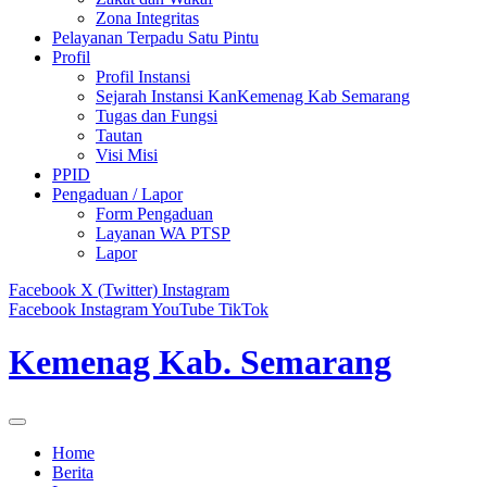
Zona Integritas
Pelayanan Terpadu Satu Pintu
Profil
Profil Instansi
Sejarah Instansi KanKemenag Kab Semarang
Tugas dan Fungsi
Tautan
Visi Misi
PPID
Pengaduan / Lapor
Form Pengaduan
Layanan WA PTSP
Lapor
Facebook
X (Twitter)
Instagram
Facebook
Instagram
YouTube
TikTok
Kemenag Kab. Semarang
Home
Berita