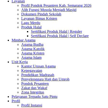
Layanan
Profil Pondok Pesantren Kab. Semarang 2026
Alih Fungsi Musola Menjadi Masjid
Dokumen Pindah Sekolah
Layanan Bimas Kristen
Lagu Merdu
Produk Halal
Sertifikasi Produk Halal | Reguler
Sertifikasi Produk Halal | Self Declare
Mimbar Agama
Agama Budha
Agama Katolik
Agama Kristen
Agama Islam
Unit Kerja
Kantor Urusan Agama
Kepegawaian
Pendidikan Madrasah
Penyelenggara Haji dan Umroh
Pondok Pesantren
Zakat dan Wakaf
Zona Integritas
Pelayanan Terpadu Satu Pintu
Profil
Profil Instansi