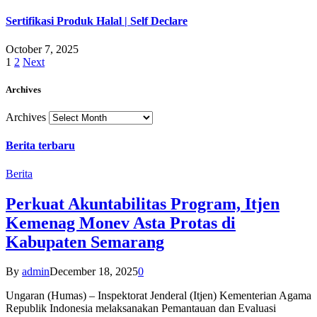
Sertifikasi Produk Halal | Self Declare
October 7, 2025
1
2
Next
Archives
Archives
Berita terbaru
Berita
Perkuat Akuntabilitas Program, Itjen
Kemenag Monev Asta Protas di
Kabupaten Semarang
By
admin
December 18, 2025
0
Ungaran (Humas) – Inspektorat Jenderal (Itjen) Kementerian Agama
Republik Indonesia melaksanakan Pemantauan dan Evaluasi