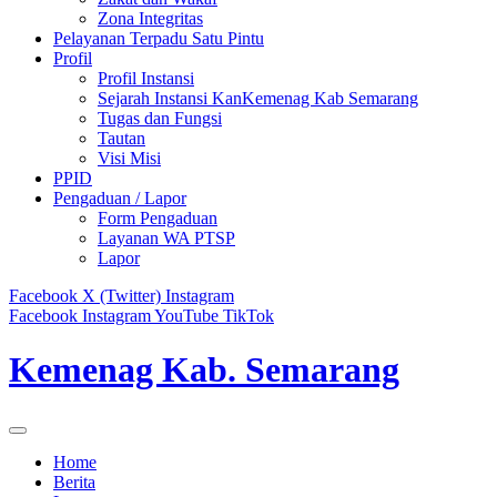
Zona Integritas
Pelayanan Terpadu Satu Pintu
Profil
Profil Instansi
Sejarah Instansi KanKemenag Kab Semarang
Tugas dan Fungsi
Tautan
Visi Misi
PPID
Pengaduan / Lapor
Form Pengaduan
Layanan WA PTSP
Lapor
Facebook
X (Twitter)
Instagram
Facebook
Instagram
YouTube
TikTok
Kemenag Kab. Semarang
Home
Berita