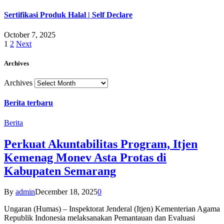
Sertifikasi Produk Halal | Self Declare
October 7, 2025
1
2
Next
Archives
Archives
Berita terbaru
Berita
Perkuat Akuntabilitas Program, Itjen
Kemenag Monev Asta Protas di
Kabupaten Semarang
By
admin
December 18, 2025
0
Ungaran (Humas) – Inspektorat Jenderal (Itjen) Kementerian Agama
Republik Indonesia melaksanakan Pemantauan dan Evaluasi