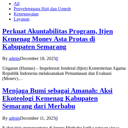
All
Penyelenggara Haji dan Umroh
Kepegawaian
Layanan
Perkuat Akuntabilitas Program, Itjen
Kemenag Monev Asta Protas di
Kabupaten Semarang
By
admin
December 18, 2025
0
Ungaran (Humas) – Inspektorat Jenderal (Itjen) Kementerian Agama
Republik Indonesia melaksanakan Pemantauan dan Evaluasi
(Monev)…
Menjaga Bumi sebagai Amanah: Aksi
Ekoteologi Kemenag Kabupaten
Semarang dari Merbabu
By
admin
December 11, 2025
0
Kabut tipis menggantung di lereng Merbabu ketika ratusan siswa-