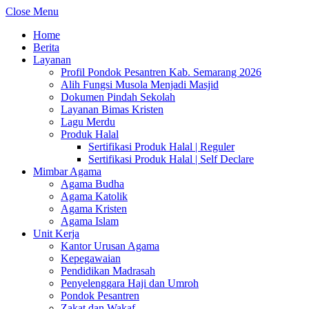
Close Menu
Home
Berita
Layanan
Profil Pondok Pesantren Kab. Semarang 2026
Alih Fungsi Musola Menjadi Masjid
Dokumen Pindah Sekolah
Layanan Bimas Kristen
Lagu Merdu
Produk Halal
Sertifikasi Produk Halal | Reguler
Sertifikasi Produk Halal | Self Declare
Mimbar Agama
Agama Budha
Agama Katolik
Agama Kristen
Agama Islam
Unit Kerja
Kantor Urusan Agama
Kepegawaian
Pendidikan Madrasah
Penyelenggara Haji dan Umroh
Pondok Pesantren
Zakat dan Wakaf