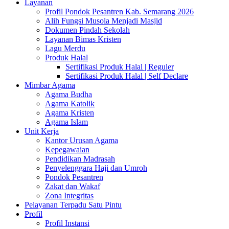
Layanan
Profil Pondok Pesantren Kab. Semarang 2026
Alih Fungsi Musola Menjadi Masjid
Dokumen Pindah Sekolah
Layanan Bimas Kristen
Lagu Merdu
Produk Halal
Sertifikasi Produk Halal | Reguler
Sertifikasi Produk Halal | Self Declare
Mimbar Agama
Agama Budha
Agama Katolik
Agama Kristen
Agama Islam
Unit Kerja
Kantor Urusan Agama
Kepegawaian
Pendidikan Madrasah
Penyelenggara Haji dan Umroh
Pondok Pesantren
Zakat dan Wakaf
Zona Integritas
Pelayanan Terpadu Satu Pintu
Profil
Profil Instansi