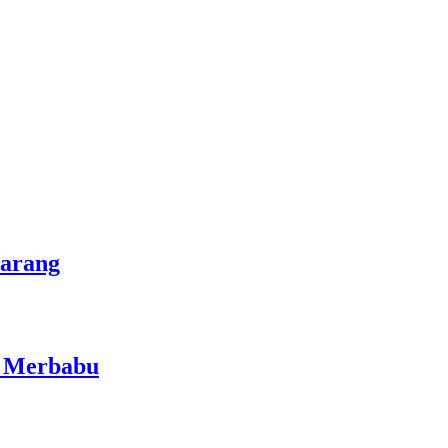
marang
i Merbabu