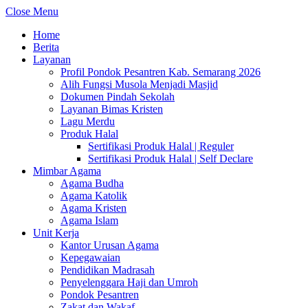
Close Menu
Home
Berita
Layanan
Profil Pondok Pesantren Kab. Semarang 2026
Alih Fungsi Musola Menjadi Masjid
Dokumen Pindah Sekolah
Layanan Bimas Kristen
Lagu Merdu
Produk Halal
Sertifikasi Produk Halal | Reguler
Sertifikasi Produk Halal | Self Declare
Mimbar Agama
Agama Budha
Agama Katolik
Agama Kristen
Agama Islam
Unit Kerja
Kantor Urusan Agama
Kepegawaian
Pendidikan Madrasah
Penyelenggara Haji dan Umroh
Pondok Pesantren
Zakat dan Wakaf