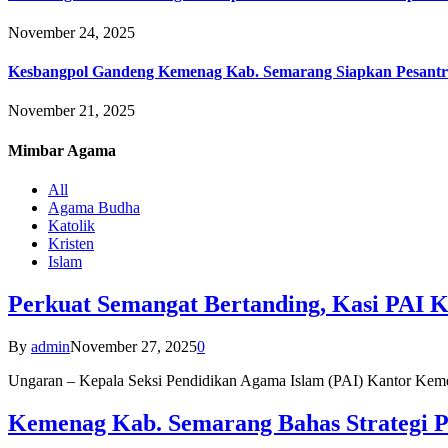
November 24, 2025
Kesbangpol Gandeng Kemenag Kab. Semarang Siapkan Pesantr
November 21, 2025
Mimbar
Agama
All
Agama Budha
Katolik
Kristen
Islam
Perkuat Semangat Bertanding, Kasi PAI 
By
admin
November 27, 2025
0
Ungaran – Kepala Seksi Pendidikan Agama Islam (PAI) Kantor K
Kemenag Kab. Semarang Bahas Strategi P