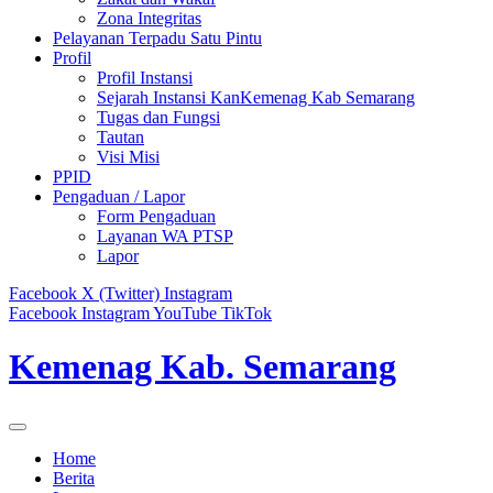
Zona Integritas
Pelayanan Terpadu Satu Pintu
Profil
Profil Instansi
Sejarah Instansi KanKemenag Kab Semarang
Tugas dan Fungsi
Tautan
Visi Misi
PPID
Pengaduan / Lapor
Form Pengaduan
Layanan WA PTSP
Lapor
Facebook
X (Twitter)
Instagram
Facebook
Instagram
YouTube
TikTok
Kemenag Kab. Semarang
Home
Berita