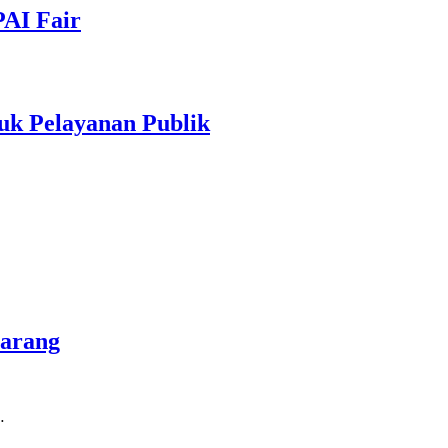
PAI Fair
uk Pelayanan Publik
marang
…