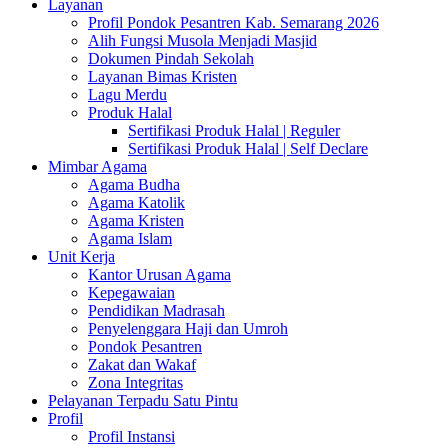
Layanan
Profil Pondok Pesantren Kab. Semarang 2026
Alih Fungsi Musola Menjadi Masjid
Dokumen Pindah Sekolah
Layanan Bimas Kristen
Lagu Merdu
Produk Halal
Sertifikasi Produk Halal | Reguler
Sertifikasi Produk Halal | Self Declare
Mimbar Agama
Agama Budha
Agama Katolik
Agama Kristen
Agama Islam
Unit Kerja
Kantor Urusan Agama
Kepegawaian
Pendidikan Madrasah
Penyelenggara Haji dan Umroh
Pondok Pesantren
Zakat dan Wakaf
Zona Integritas
Pelayanan Terpadu Satu Pintu
Profil
Profil Instansi