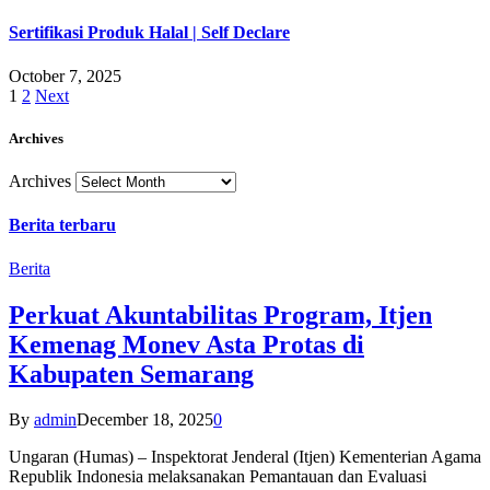
Sertifikasi Produk Halal | Self Declare
October 7, 2025
1
2
Next
Archives
Archives
Berita terbaru
Berita
Perkuat Akuntabilitas Program, Itjen
Kemenag Monev Asta Protas di
Kabupaten Semarang
By
admin
December 18, 2025
0
Ungaran (Humas) – Inspektorat Jenderal (Itjen) Kementerian Agama
Republik Indonesia melaksanakan Pemantauan dan Evaluasi