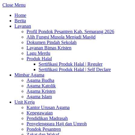
Close Menu
Home
Berita
Layanan
Profil Pondok Pesantren Kab. Semarang 2026
Alih Fungsi Musola Menjadi Masjid
Dokumen Pindah Sekolah
Layanan Bimas Kristen
Lagu Merdu
Produk Halal
Sertifikasi Produk Halal | Reguler
Sertifikasi Produk Halal | Self Declare
Mimbar Agama
Agama Budha
Agama Katolik
Agama Kristen
Agama Islam
Unit Kerja
Kantor Urusan Agama
Kepegawaian
Pendidikan Madrasah
Penyelenggara Haji dan Umroh
Pondok Pesantren
Zakat dan Wakaf