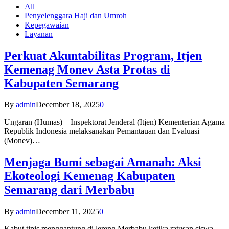
All
Penyelenggara Haji dan Umroh
Kepegawaian
Layanan
Perkuat Akuntabilitas Program, Itjen
Kemenag Monev Asta Protas di
Kabupaten Semarang
By
admin
December 18, 2025
0
Ungaran (Humas) – Inspektorat Jenderal (Itjen) Kementerian Agama
Republik Indonesia melaksanakan Pemantauan dan Evaluasi
(Monev)…
Menjaga Bumi sebagai Amanah: Aksi
Ekoteologi Kemenag Kabupaten
Semarang dari Merbabu
By
admin
December 11, 2025
0
Kabut tipis menggantung di lereng Merbabu ketika ratusan siswa-