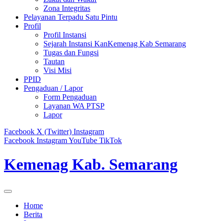
Zona Integritas
Pelayanan Terpadu Satu Pintu
Profil
Profil Instansi
Sejarah Instansi KanKemenag Kab Semarang
Tugas dan Fungsi
Tautan
Visi Misi
PPID
Pengaduan / Lapor
Form Pengaduan
Layanan WA PTSP
Lapor
Facebook
X (Twitter)
Instagram
Facebook
Instagram
YouTube
TikTok
Kemenag Kab. Semarang
Home
Berita