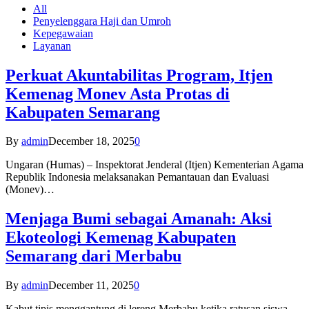
All
Penyelenggara Haji dan Umroh
Kepegawaian
Layanan
Perkuat Akuntabilitas Program, Itjen
Kemenag Monev Asta Protas di
Kabupaten Semarang
By
admin
December 18, 2025
0
Ungaran (Humas) – Inspektorat Jenderal (Itjen) Kementerian Agama
Republik Indonesia melaksanakan Pemantauan dan Evaluasi
(Monev)…
Menjaga Bumi sebagai Amanah: Aksi
Ekoteologi Kemenag Kabupaten
Semarang dari Merbabu
By
admin
December 11, 2025
0
Kabut tipis menggantung di lereng Merbabu ketika ratusan siswa-