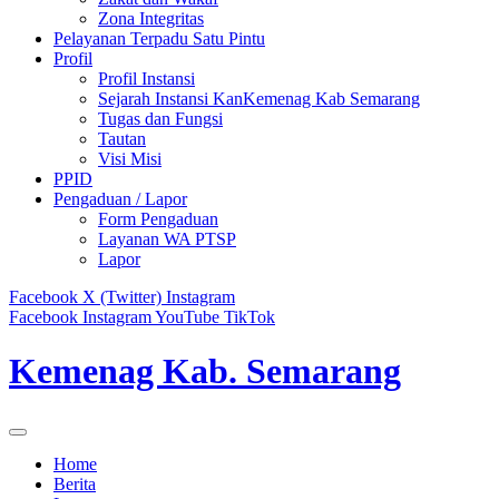
Zona Integritas
Pelayanan Terpadu Satu Pintu
Profil
Profil Instansi
Sejarah Instansi KanKemenag Kab Semarang
Tugas dan Fungsi
Tautan
Visi Misi
PPID
Pengaduan / Lapor
Form Pengaduan
Layanan WA PTSP
Lapor
Facebook
X (Twitter)
Instagram
Facebook
Instagram
YouTube
TikTok
Kemenag Kab. Semarang
Home
Berita