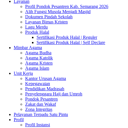
Layanan
Profil Pondok Pesantren Kab. Semarang 2026
Alih Fungsi Musola Menjadi Masjid
Dokumen Pindah Sekolah
Layanan Bimas Kristen
Lagu Merdu
Produk Halal
Sertifikasi Produk Halal | Reguler
Sertifikasi Produk Halal | Self Declare
Mimbar Agama
Agama Budha
Agama Katolik
Agama Kristen
Agama Islam
Unit Kerja
Kantor Urusan Agama
Kepegawaian
Pendidikan Madrasah
Penyelenggara Haji dan Umroh
Pondok Pesantren
Zakat dan Wakaf
Zona Integritas
Pelayanan Terpadu Satu Pintu
Profil
Profil Instansi