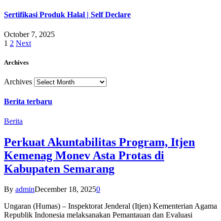
Sertifikasi Produk Halal | Self Declare
October 7, 2025
1
2
Next
Archives
Archives
Berita terbaru
Berita
Perkuat Akuntabilitas Program, Itjen
Kemenag Monev Asta Protas di
Kabupaten Semarang
By
admin
December 18, 2025
0
Ungaran (Humas) – Inspektorat Jenderal (Itjen) Kementerian Agama
Republik Indonesia melaksanakan Pemantauan dan Evaluasi