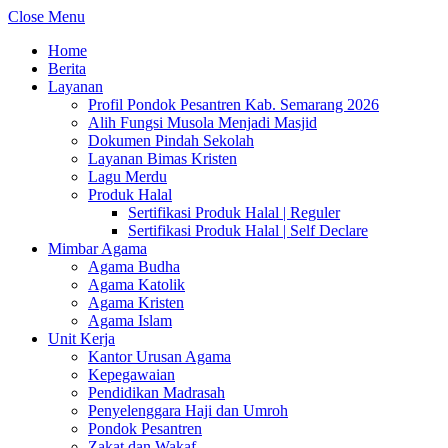
Close Menu
Home
Berita
Layanan
Profil Pondok Pesantren Kab. Semarang 2026
Alih Fungsi Musola Menjadi Masjid
Dokumen Pindah Sekolah
Layanan Bimas Kristen
Lagu Merdu
Produk Halal
Sertifikasi Produk Halal | Reguler
Sertifikasi Produk Halal | Self Declare
Mimbar Agama
Agama Budha
Agama Katolik
Agama Kristen
Agama Islam
Unit Kerja
Kantor Urusan Agama
Kepegawaian
Pendidikan Madrasah
Penyelenggara Haji dan Umroh
Pondok Pesantren
Zakat dan Wakaf