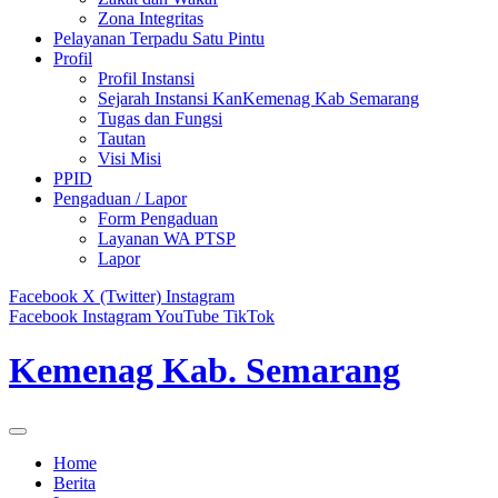
Zona Integritas
Pelayanan Terpadu Satu Pintu
Profil
Profil Instansi
Sejarah Instansi KanKemenag Kab Semarang
Tugas dan Fungsi
Tautan
Visi Misi
PPID
Pengaduan / Lapor
Form Pengaduan
Layanan WA PTSP
Lapor
Facebook
X (Twitter)
Instagram
Facebook
Instagram
YouTube
TikTok
Kemenag Kab. Semarang
Home
Berita