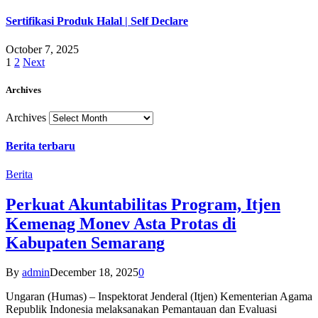
Sertifikasi Produk Halal | Self Declare
October 7, 2025
1
2
Next
Archives
Archives
Berita terbaru
Berita
Perkuat Akuntabilitas Program, Itjen
Kemenag Monev Asta Protas di
Kabupaten Semarang
By
admin
December 18, 2025
0
Ungaran (Humas) – Inspektorat Jenderal (Itjen) Kementerian Agama
Republik Indonesia melaksanakan Pemantauan dan Evaluasi