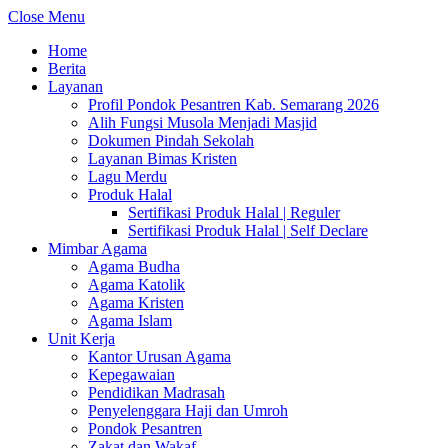
Close Menu
Home
Berita
Layanan
Profil Pondok Pesantren Kab. Semarang 2026
Alih Fungsi Musola Menjadi Masjid
Dokumen Pindah Sekolah
Layanan Bimas Kristen
Lagu Merdu
Produk Halal
Sertifikasi Produk Halal | Reguler
Sertifikasi Produk Halal | Self Declare
Mimbar Agama
Agama Budha
Agama Katolik
Agama Kristen
Agama Islam
Unit Kerja
Kantor Urusan Agama
Kepegawaian
Pendidikan Madrasah
Penyelenggara Haji dan Umroh
Pondok Pesantren
Zakat dan Wakaf