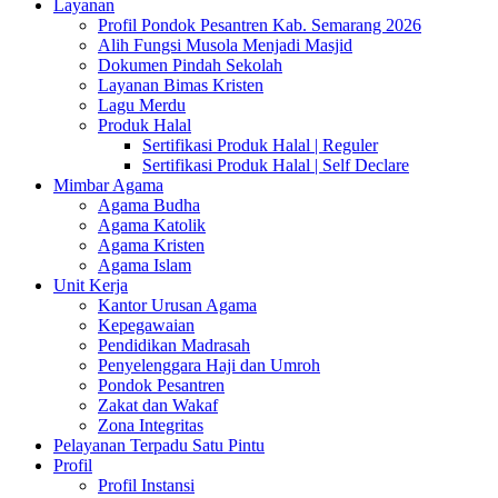
Layanan
Profil Pondok Pesantren Kab. Semarang 2026
Alih Fungsi Musola Menjadi Masjid
Dokumen Pindah Sekolah
Layanan Bimas Kristen
Lagu Merdu
Produk Halal
Sertifikasi Produk Halal | Reguler
Sertifikasi Produk Halal | Self Declare
Mimbar Agama
Agama Budha
Agama Katolik
Agama Kristen
Agama Islam
Unit Kerja
Kantor Urusan Agama
Kepegawaian
Pendidikan Madrasah
Penyelenggara Haji dan Umroh
Pondok Pesantren
Zakat dan Wakaf
Zona Integritas
Pelayanan Terpadu Satu Pintu
Profil
Profil Instansi