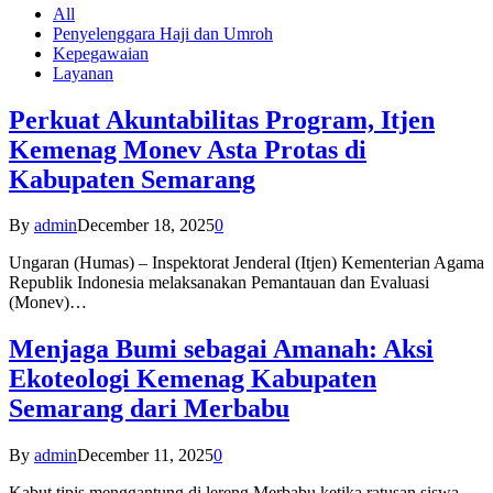
All
Penyelenggara Haji dan Umroh
Kepegawaian
Layanan
Perkuat Akuntabilitas Program, Itjen
Kemenag Monev Asta Protas di
Kabupaten Semarang
By
admin
December 18, 2025
0
Ungaran (Humas) – Inspektorat Jenderal (Itjen) Kementerian Agama
Republik Indonesia melaksanakan Pemantauan dan Evaluasi
(Monev)…
Menjaga Bumi sebagai Amanah: Aksi
Ekoteologi Kemenag Kabupaten
Semarang dari Merbabu
By
admin
December 11, 2025
0
Kabut tipis menggantung di lereng Merbabu ketika ratusan siswa-