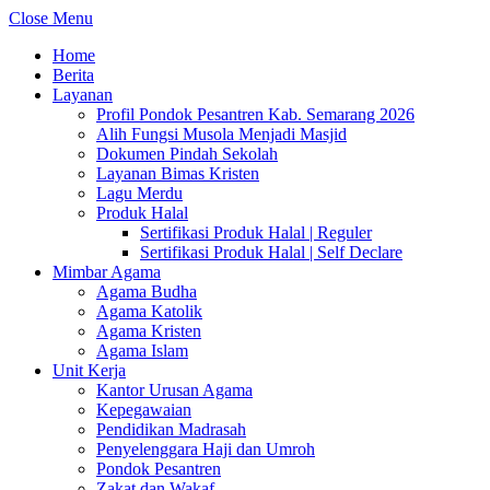
Close Menu
Home
Berita
Layanan
Profil Pondok Pesantren Kab. Semarang 2026
Alih Fungsi Musola Menjadi Masjid
Dokumen Pindah Sekolah
Layanan Bimas Kristen
Lagu Merdu
Produk Halal
Sertifikasi Produk Halal | Reguler
Sertifikasi Produk Halal | Self Declare
Mimbar Agama
Agama Budha
Agama Katolik
Agama Kristen
Agama Islam
Unit Kerja
Kantor Urusan Agama
Kepegawaian
Pendidikan Madrasah
Penyelenggara Haji dan Umroh
Pondok Pesantren
Zakat dan Wakaf