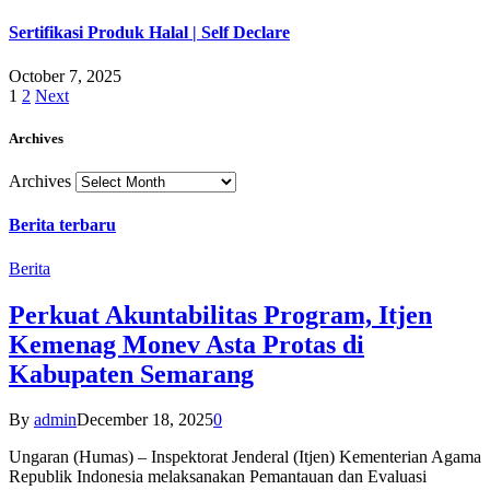
Sertifikasi Produk Halal | Self Declare
October 7, 2025
1
2
Next
Archives
Archives
Berita terbaru
Berita
Perkuat Akuntabilitas Program, Itjen
Kemenag Monev Asta Protas di
Kabupaten Semarang
By
admin
December 18, 2025
0
Ungaran (Humas) – Inspektorat Jenderal (Itjen) Kementerian Agama
Republik Indonesia melaksanakan Pemantauan dan Evaluasi