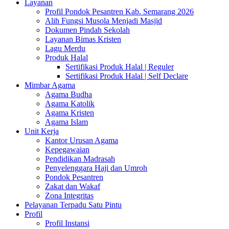
Layanan
Profil Pondok Pesantren Kab. Semarang 2026
Alih Fungsi Musola Menjadi Masjid
Dokumen Pindah Sekolah
Layanan Bimas Kristen
Lagu Merdu
Produk Halal
Sertifikasi Produk Halal | Reguler
Sertifikasi Produk Halal | Self Declare
Mimbar Agama
Agama Budha
Agama Katolik
Agama Kristen
Agama Islam
Unit Kerja
Kantor Urusan Agama
Kepegawaian
Pendidikan Madrasah
Penyelenggara Haji dan Umroh
Pondok Pesantren
Zakat dan Wakaf
Zona Integritas
Pelayanan Terpadu Satu Pintu
Profil
Profil Instansi