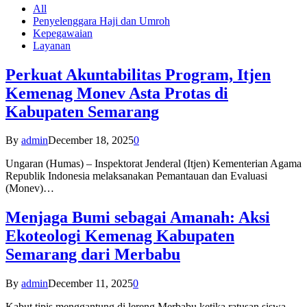
All
Penyelenggara Haji dan Umroh
Kepegawaian
Layanan
Perkuat Akuntabilitas Program, Itjen
Kemenag Monev Asta Protas di
Kabupaten Semarang
By
admin
December 18, 2025
0
Ungaran (Humas) – Inspektorat Jenderal (Itjen) Kementerian Agama
Republik Indonesia melaksanakan Pemantauan dan Evaluasi
(Monev)…
Menjaga Bumi sebagai Amanah: Aksi
Ekoteologi Kemenag Kabupaten
Semarang dari Merbabu
By
admin
December 11, 2025
0
Kabut tipis menggantung di lereng Merbabu ketika ratusan siswa-