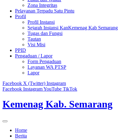
Zona Integritas
Pelayanan Terpadu Satu Pintu
Profil
Profil Instansi
Sejarah Instansi KanKemenag Kab Semarang
Tugas dan Fungsi
Tautan
Visi Misi
PPID
Pengaduan / Lapor
Form Pengaduan
Layanan WA PTSP
Lapor
Facebook
X (Twitter)
Instagram
Facebook
Instagram
YouTube
TikTok
Kemenag Kab. Semarang
Home
Berita