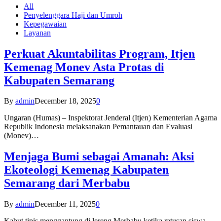
All
Penyelenggara Haji dan Umroh
Kepegawaian
Layanan
Perkuat Akuntabilitas Program, Itjen
Kemenag Monev Asta Protas di
Kabupaten Semarang
By
admin
December 18, 2025
0
Ungaran (Humas) – Inspektorat Jenderal (Itjen) Kementerian Agama
Republik Indonesia melaksanakan Pemantauan dan Evaluasi
(Monev)…
Menjaga Bumi sebagai Amanah: Aksi
Ekoteologi Kemenag Kabupaten
Semarang dari Merbabu
By
admin
December 11, 2025
0
Kabut tipis menggantung di lereng Merbabu ketika ratusan siswa-