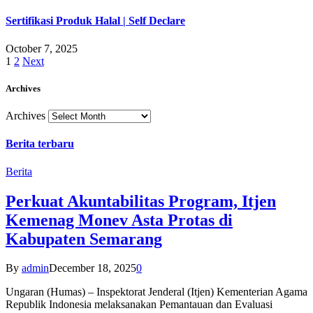
Sertifikasi Produk Halal | Self Declare
October 7, 2025
1
2
Next
Archives
Archives
Berita terbaru
Berita
Perkuat Akuntabilitas Program, Itjen
Kemenag Monev Asta Protas di
Kabupaten Semarang
By
admin
December 18, 2025
0
Ungaran (Humas) – Inspektorat Jenderal (Itjen) Kementerian Agama
Republik Indonesia melaksanakan Pemantauan dan Evaluasi