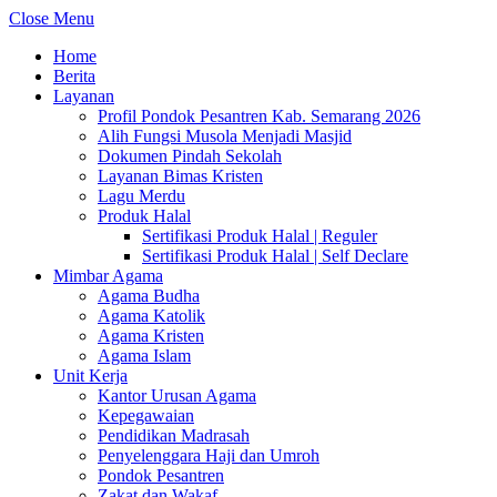
Close Menu
Home
Berita
Layanan
Profil Pondok Pesantren Kab. Semarang 2026
Alih Fungsi Musola Menjadi Masjid
Dokumen Pindah Sekolah
Layanan Bimas Kristen
Lagu Merdu
Produk Halal
Sertifikasi Produk Halal | Reguler
Sertifikasi Produk Halal | Self Declare
Mimbar Agama
Agama Budha
Agama Katolik
Agama Kristen
Agama Islam
Unit Kerja
Kantor Urusan Agama
Kepegawaian
Pendidikan Madrasah
Penyelenggara Haji dan Umroh
Pondok Pesantren
Zakat dan Wakaf