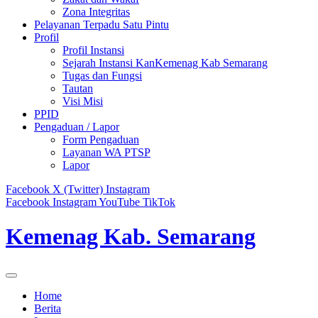
Zona Integritas
Pelayanan Terpadu Satu Pintu
Profil
Profil Instansi
Sejarah Instansi KanKemenag Kab Semarang
Tugas dan Fungsi
Tautan
Visi Misi
PPID
Pengaduan / Lapor
Form Pengaduan
Layanan WA PTSP
Lapor
Facebook
X (Twitter)
Instagram
Facebook
Instagram
YouTube
TikTok
Kemenag Kab. Semarang
Home
Berita