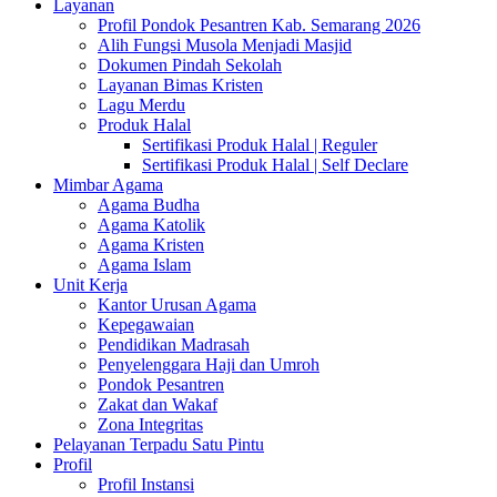
Layanan
Profil Pondok Pesantren Kab. Semarang 2026
Alih Fungsi Musola Menjadi Masjid
Dokumen Pindah Sekolah
Layanan Bimas Kristen
Lagu Merdu
Produk Halal
Sertifikasi Produk Halal | Reguler
Sertifikasi Produk Halal | Self Declare
Mimbar Agama
Agama Budha
Agama Katolik
Agama Kristen
Agama Islam
Unit Kerja
Kantor Urusan Agama
Kepegawaian
Pendidikan Madrasah
Penyelenggara Haji dan Umroh
Pondok Pesantren
Zakat dan Wakaf
Zona Integritas
Pelayanan Terpadu Satu Pintu
Profil
Profil Instansi