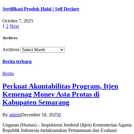
Sertifikasi Produk Halal | Self Declare
October 7, 2025
1
2
Next
Archives
Archives
Berita terbaru
Berita
Perkuat Akuntabilitas Program, Itjen
Kemenag Monev Asta Protas di
Kabupaten Semarang
By
admin
December 18, 2025
0
Ungaran (Humas) – Inspektorat Jenderal (Itjen) Kementerian Agama
Republik Indonesia melaksanakan Pemantauan dan Evaluasi