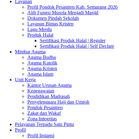
Layanan
Profil Pondok Pesantren Kab. Semarang 2026
Alih Fungsi Musola Menjadi Masjid
Dokumen Pindah Sekolah
Layanan Bimas Kristen
Lagu Merdu
Produk Halal
Sertifikasi Produk Halal | Reguler
Sertifikasi Produk Halal | Self Declare
Mimbar Agama
Agama Budha
Agama Katolik
Agama Kristen
Agama Islam
Unit Kerja
Kantor Urusan Agama
Kepegawaian
Pendidikan Madrasah
Penyelenggara Haji dan Umroh
Pondok Pesantren
Zakat dan Wakaf
Zona Integritas
Pelayanan Terpadu Satu Pintu
Profil
Profil Instansi