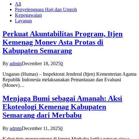
All
Penyelenggara Haji dan Umroh
Kepegawaian
Layanan
Perkuat Akuntabilitas Program, Itjen
Kemenag Monev Asta Protas di
Kabupaten Semarang
By
admin
December 18, 2025
0
Ungaran (Humas) – Inspektorat Jenderal (Itjen) Kementerian Agama
Republik Indonesia melaksanakan Pemantauan dan Evaluasi
(Monev)…
Menjaga Bumi sebagai Amanah: Aksi
Ekoteologi Kemenag Kabupaten
Semarang dari Merbabu
By
admin
December 11, 2025
0
Kabut tipis menggantung di lereng Merbabu ketika ratusan siswa-