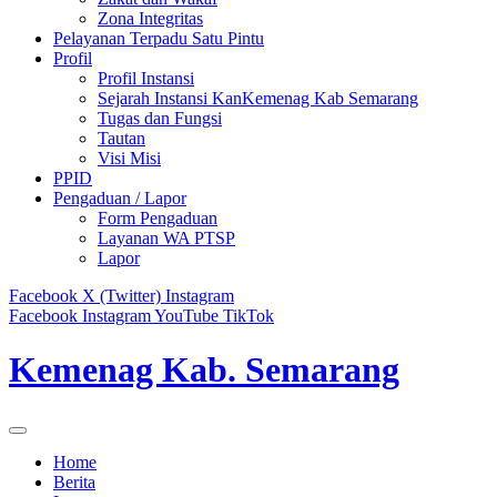
Zona Integritas
Pelayanan Terpadu Satu Pintu
Profil
Profil Instansi
Sejarah Instansi KanKemenag Kab Semarang
Tugas dan Fungsi
Tautan
Visi Misi
PPID
Pengaduan / Lapor
Form Pengaduan
Layanan WA PTSP
Lapor
Facebook
X (Twitter)
Instagram
Facebook
Instagram
YouTube
TikTok
Kemenag Kab. Semarang
Home
Berita