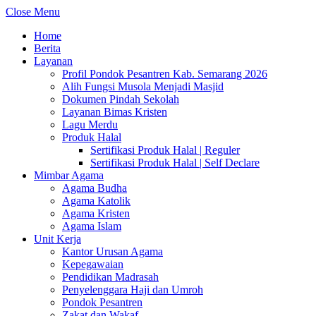
Close Menu
Home
Berita
Layanan
Profil Pondok Pesantren Kab. Semarang 2026
Alih Fungsi Musola Menjadi Masjid
Dokumen Pindah Sekolah
Layanan Bimas Kristen
Lagu Merdu
Produk Halal
Sertifikasi Produk Halal | Reguler
Sertifikasi Produk Halal | Self Declare
Mimbar Agama
Agama Budha
Agama Katolik
Agama Kristen
Agama Islam
Unit Kerja
Kantor Urusan Agama
Kepegawaian
Pendidikan Madrasah
Penyelenggara Haji dan Umroh
Pondok Pesantren
Zakat dan Wakaf