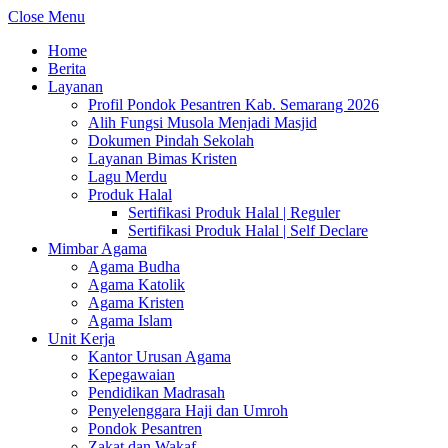
Close Menu
Home
Berita
Layanan
Profil Pondok Pesantren Kab. Semarang 2026
Alih Fungsi Musola Menjadi Masjid
Dokumen Pindah Sekolah
Layanan Bimas Kristen
Lagu Merdu
Produk Halal
Sertifikasi Produk Halal | Reguler
Sertifikasi Produk Halal | Self Declare
Mimbar Agama
Agama Budha
Agama Katolik
Agama Kristen
Agama Islam
Unit Kerja
Kantor Urusan Agama
Kepegawaian
Pendidikan Madrasah
Penyelenggara Haji dan Umroh
Pondok Pesantren
Zakat dan Wakaf