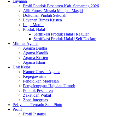
Layanan
Profil Pondok Pesantren Kab. Semarang 2026
Alih Fungsi Musola Menjadi Masjid
Dokumen Pindah Sekolah
Layanan Bimas Kristen
Lagu Merdu
Produk Halal
Sertifikasi Produk Halal | Reguler
Sertifikasi Produk Halal | Self Declare
Mimbar Agama
Agama Budha
Agama Katolik
Agama Kristen
Agama Islam
Unit Kerja
Kantor Urusan Agama
Kepegawaian
Pendidikan Madrasah
Penyelenggara Haji dan Umroh
Pondok Pesantren
Zakat dan Wakaf
Zona Integritas
Pelayanan Terpadu Satu Pintu
Profil
Profil Instansi