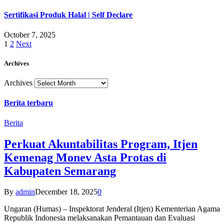
Sertifikasi Produk Halal | Self Declare
October 7, 2025
1
2
Next
Archives
Archives
Berita terbaru
Berita
Perkuat Akuntabilitas Program, Itjen
Kemenag Monev Asta Protas di
Kabupaten Semarang
By
admin
December 18, 2025
0
Ungaran (Humas) – Inspektorat Jenderal (Itjen) Kementerian Agama
Republik Indonesia melaksanakan Pemantauan dan Evaluasi