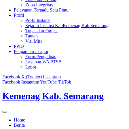
Zona Integritas
Pelayanan Terpadu Satu Pintu
Profil
Profil Instansi
Sejarah Instansi KanKemenag Kab Semarang
Tugas dan Fungsi
Tautan
Visi Misi
PPID
Pengaduan / Lapor
Form Pengaduan
Layanan WA PTSP
Lapor
Facebook
X (Twitter)
Instagram
Facebook
Instagram
YouTube
TikTok
Kemenag Kab. Semarang
Home
Berita