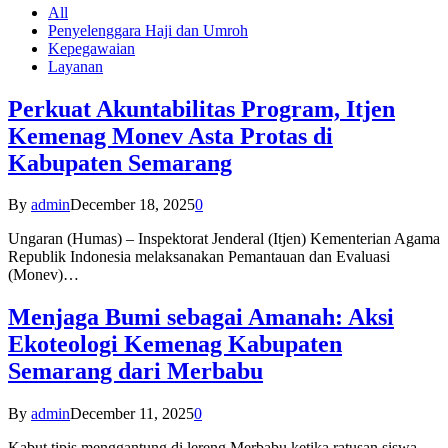
All
Penyelenggara Haji dan Umroh
Kepegawaian
Layanan
Perkuat Akuntabilitas Program, Itjen
Kemenag Monev Asta Protas di
Kabupaten Semarang
By
admin
December 18, 2025
0
Ungaran (Humas) – Inspektorat Jenderal (Itjen) Kementerian Agama
Republik Indonesia melaksanakan Pemantauan dan Evaluasi
(Monev)…
Menjaga Bumi sebagai Amanah: Aksi
Ekoteologi Kemenag Kabupaten
Semarang dari Merbabu
By
admin
December 11, 2025
0
Kabut tipis menggantung di lereng Merbabu ketika ratusan siswa-