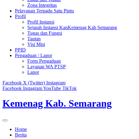
Zona Integritas
Pelayanan Terpadu Satu Pintu
Profil
Profil Instansi
Sejarah Instansi KanKemenag Kab Semarang
Tugas dan Fungsi
Tautan
Visi Misi
PPID
Pengaduan / Lapor
Form Pengaduan
Layanan WA PTSP
Lapor
Facebook
X (Twitter)
Instagram
Facebook
Instagram
YouTube
TikTok
Kemenag Kab. Semarang
Home
Berita