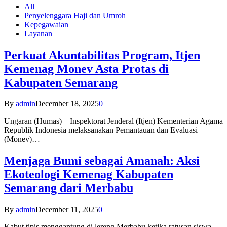
All
Penyelenggara Haji dan Umroh
Kepegawaian
Layanan
Perkuat Akuntabilitas Program, Itjen
Kemenag Monev Asta Protas di
Kabupaten Semarang
By
admin
December 18, 2025
0
Ungaran (Humas) – Inspektorat Jenderal (Itjen) Kementerian Agama
Republik Indonesia melaksanakan Pemantauan dan Evaluasi
(Monev)…
Menjaga Bumi sebagai Amanah: Aksi
Ekoteologi Kemenag Kabupaten
Semarang dari Merbabu
By
admin
December 11, 2025
0
Kabut tipis menggantung di lereng Merbabu ketika ratusan siswa-