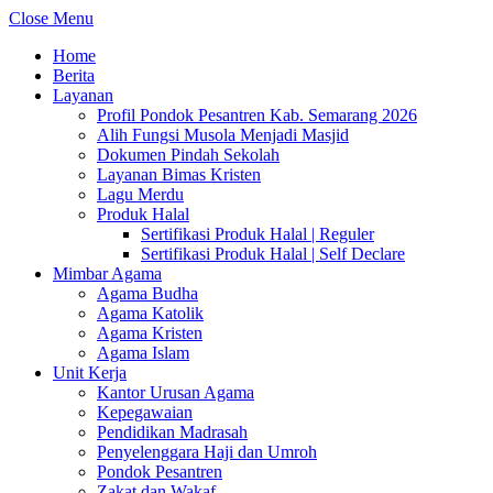
Close Menu
Home
Berita
Layanan
Profil Pondok Pesantren Kab. Semarang 2026
Alih Fungsi Musola Menjadi Masjid
Dokumen Pindah Sekolah
Layanan Bimas Kristen
Lagu Merdu
Produk Halal
Sertifikasi Produk Halal | Reguler
Sertifikasi Produk Halal | Self Declare
Mimbar Agama
Agama Budha
Agama Katolik
Agama Kristen
Agama Islam
Unit Kerja
Kantor Urusan Agama
Kepegawaian
Pendidikan Madrasah
Penyelenggara Haji dan Umroh
Pondok Pesantren
Zakat dan Wakaf