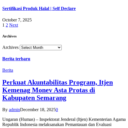
Sertifikasi Produk Halal | Self Declare
October 7, 2025
1
2
Next
Archives
Archives
Berita terbaru
Berita
Perkuat Akuntabilitas Program, Itjen
Kemenag Monev Asta Protas di
Kabupaten Semarang
By
admin
December 18, 2025
0
Ungaran (Humas) – Inspektorat Jenderal (Itjen) Kementerian Agama
Republik Indonesia melaksanakan Pemantauan dan Evaluasi