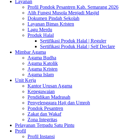
Layanan
Profil Pondok Pesantren Kab. Semarang 2026
Alih Fungsi Musola Menjadi Masjid
Dokumen Pindah Sekolah
Layanan Bimas Kristen
Lagu Merdu
Produk Halal
Sertifikasi Produk Halal | Reguler
Sertifikasi Produk Halal | Self Declare
Mimbar Agama
Agama Budha
Agama Katolik
Agama Kristen
Agama Islam
Unit Kerja
Kantor Urusan Agama
Kepegawaian
Pendidikan Madrasah
Penyelenggara Haji dan Umroh
Pondok Pesantren
Zakat dan Wakaf
Zona Integritas
Pelayanan Terpadu Satu Pintu
Profil
Profil Instansi