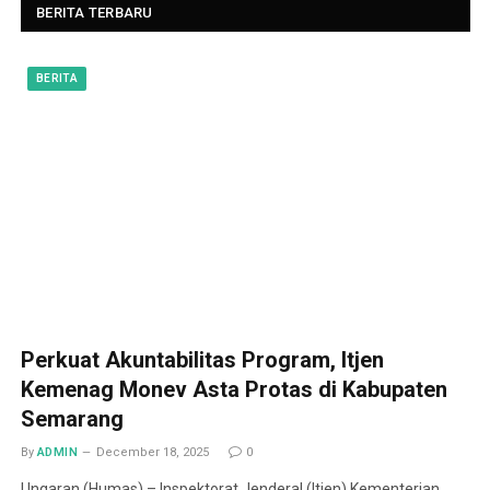
BERITA TERBARU
BERITA
Perkuat Akuntabilitas Program, Itjen
Kemenag Monev Asta Protas di Kabupaten
Semarang
By
ADMIN
December 18, 2025
0
Ungaran (Humas) – Inspektorat Jenderal (Itjen) Kementerian