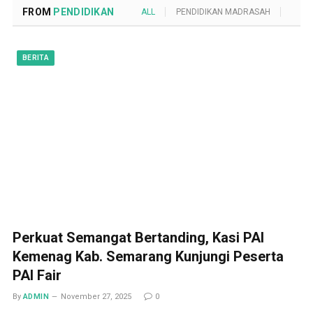
FROM
PENDIDIKAN
ALL
PENDIDIKAN MADRASAH
POND
BERITA
Perkuat Semangat Bertanding, Kasi PAI
Kemenag Kab. Semarang Kunjungi Peserta
PAI Fair
By
ADMIN
November 27, 2025
0