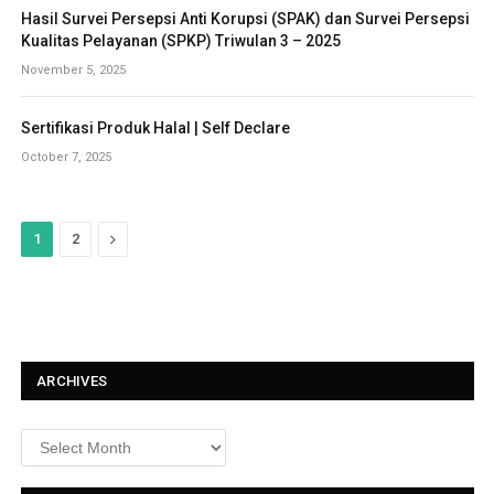
Hasil Survei Persepsi Anti Korupsi (SPAK) dan Survei Persepsi
Kualitas Pelayanan (SPKP) Triwulan 3 – 2025
November 5, 2025
Sertifikasi Produk Halal | Self Declare
October 7, 2025
N
1
2
e
x
t
ARCHIVES