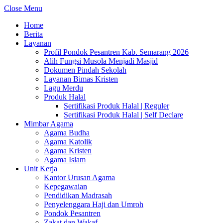
Close Menu
Home
Berita
Layanan
Profil Pondok Pesantren Kab. Semarang 2026
Alih Fungsi Musola Menjadi Masjid
Dokumen Pindah Sekolah
Layanan Bimas Kristen
Lagu Merdu
Produk Halal
Sertifikasi Produk Halal | Reguler
Sertifikasi Produk Halal | Self Declare
Mimbar Agama
Agama Budha
Agama Katolik
Agama Kristen
Agama Islam
Unit Kerja
Kantor Urusan Agama
Kepegawaian
Pendidikan Madrasah
Penyelenggara Haji dan Umroh
Pondok Pesantren
Zakat dan Wakaf