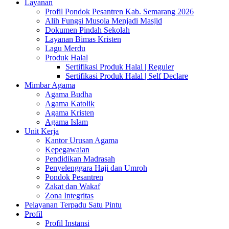
Layanan
Profil Pondok Pesantren Kab. Semarang 2026
Alih Fungsi Musola Menjadi Masjid
Dokumen Pindah Sekolah
Layanan Bimas Kristen
Lagu Merdu
Produk Halal
Sertifikasi Produk Halal | Reguler
Sertifikasi Produk Halal | Self Declare
Mimbar Agama
Agama Budha
Agama Katolik
Agama Kristen
Agama Islam
Unit Kerja
Kantor Urusan Agama
Kepegawaian
Pendidikan Madrasah
Penyelenggara Haji dan Umroh
Pondok Pesantren
Zakat dan Wakaf
Zona Integritas
Pelayanan Terpadu Satu Pintu
Profil
Profil Instansi