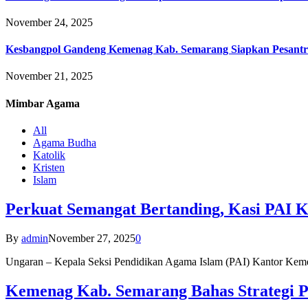
November 24, 2025
Kesbangpol Gandeng Kemenag Kab. Semarang Siapkan Pesantr
November 21, 2025
Mimbar
Agama
All
Agama Budha
Katolik
Kristen
Islam
Perkuat Semangat Bertanding, Kasi PAI 
By
admin
November 27, 2025
0
Ungaran – Kepala Seksi Pendidikan Agama Islam (PAI) Kantor K
Kemenag Kab. Semarang Bahas Strategi P