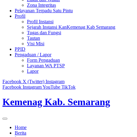
Zona Integritas
Pelayanan Terpadu Satu Pintu
Profil
Profil Instansi
Sejarah Instansi KanKemenag Kab Semarang
Tugas dan Fungsi
Tautan
Visi Misi
PPID
Pengaduan / Lapor
Form Pengaduan
Layanan WA PTSP
Lapor
Facebook
X (Twitter)
Instagram
Facebook
Instagram
YouTube
TikTok
Kemenag Kab. Semarang
Home
Berita