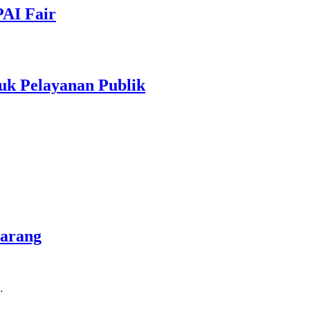
PAI Fair
uk Pelayanan Publik
marang
…