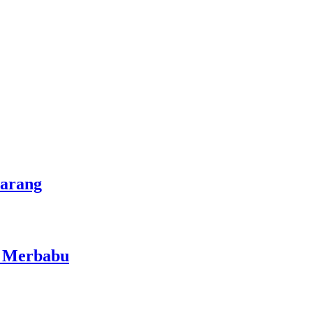
marang
i Merbabu