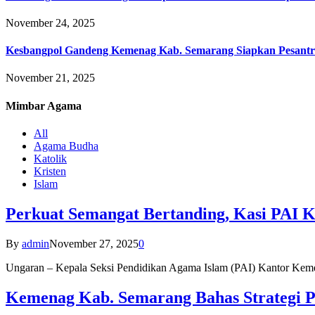
November 24, 2025
Kesbangpol Gandeng Kemenag Kab. Semarang Siapkan Pesantr
November 21, 2025
Mimbar
Agama
All
Agama Budha
Katolik
Kristen
Islam
Perkuat Semangat Bertanding, Kasi PAI 
By
admin
November 27, 2025
0
Ungaran – Kepala Seksi Pendidikan Agama Islam (PAI) Kantor K
Kemenag Kab. Semarang Bahas Strategi P