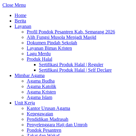
Close Menu
Home
Berita
Layanan
Profil Pondok Pesantren Kab. Semarang 2026
Alih Fungsi Musola Menjadi Masjid
Dokumen Pindah Sekolah
Layanan Bimas Kristen
Lagu Merdu
Produk Halal
Sertifikasi Produk Halal | Reguler
Sertifikasi Produk Halal | Self Declare
Mimbar Agama
Agama Budha
Agama Katolik
Agama Kristen
Agama Islam
Unit Kerja
Kantor Urusan Agama
Kepegawaian
Pendidikan Madrasah
Penyelenggara Haji dan Umroh
Pondok Pesantren
Zakat dan Wakaf