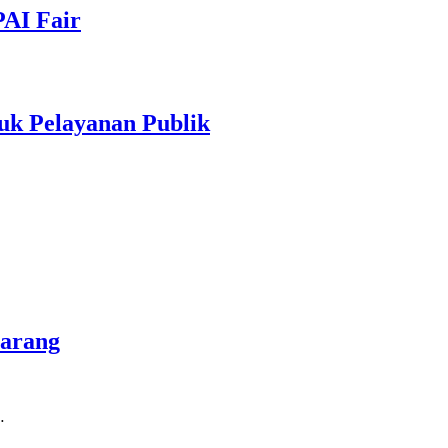
PAI Fair
uk Pelayanan Publik
marang
…