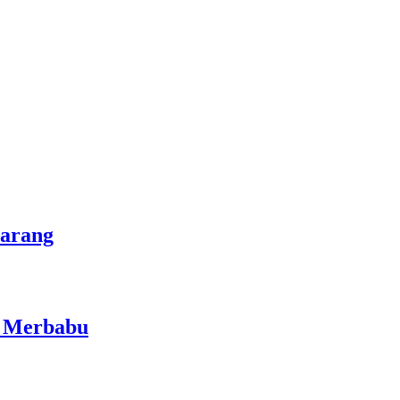
marang
i Merbabu