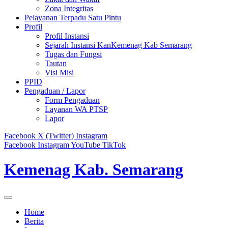
Zona Integritas
Pelayanan Terpadu Satu Pintu
Profil
Profil Instansi
Sejarah Instansi KanKemenag Kab Semarang
Tugas dan Fungsi
Tautan
Visi Misi
PPID
Pengaduan / Lapor
Form Pengaduan
Layanan WA PTSP
Lapor
Facebook
X (Twitter)
Instagram
Facebook
Instagram
YouTube
TikTok
Kemenag Kab. Semarang
Home
Berita