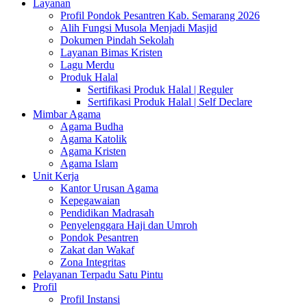
Layanan
Profil Pondok Pesantren Kab. Semarang 2026
Alih Fungsi Musola Menjadi Masjid
Dokumen Pindah Sekolah
Layanan Bimas Kristen
Lagu Merdu
Produk Halal
Sertifikasi Produk Halal | Reguler
Sertifikasi Produk Halal | Self Declare
Mimbar Agama
Agama Budha
Agama Katolik
Agama Kristen
Agama Islam
Unit Kerja
Kantor Urusan Agama
Kepegawaian
Pendidikan Madrasah
Penyelenggara Haji dan Umroh
Pondok Pesantren
Zakat dan Wakaf
Zona Integritas
Pelayanan Terpadu Satu Pintu
Profil
Profil Instansi