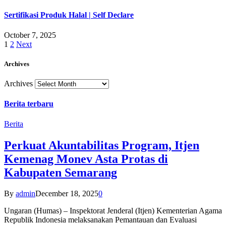
Sertifikasi Produk Halal | Self Declare
October 7, 2025
1
2
Next
Archives
Archives
Berita terbaru
Berita
Perkuat Akuntabilitas Program, Itjen
Kemenag Monev Asta Protas di
Kabupaten Semarang
By
admin
December 18, 2025
0
Ungaran (Humas) – Inspektorat Jenderal (Itjen) Kementerian Agama
Republik Indonesia melaksanakan Pemantauan dan Evaluasi