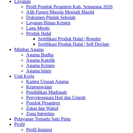
Layanan
Profil Pondok Pesantren Kab. Semarang 2026
Alih Fungsi Musola Menjadi Masjid
Dokumen Pindah Sekolah
Layanan Bimas Kristen
Lagu Merdu
Produk Halal
Sertifikasi Produk Halal | Reguler
Sertifikasi Produk Halal | Self Declare
Mimbar Agama
Agama Budha
Agama Katolik
Agama Kristen
Agama Islam
Unit Kerja
Kantor Urusan Agama
Kepegawaian
Pendidikan Madrasah
Penyelenggara Haji dan Umroh
Pondok Pesantren
Zakat dan Wakaf
Zona Integritas
Pelayanan Terpadu Satu Pintu
Profil
Profil Instansi