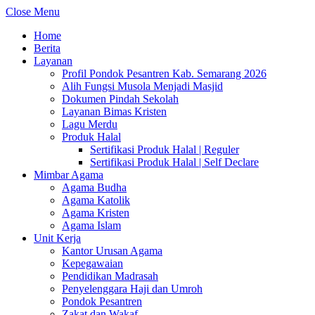
Close Menu
Home
Berita
Layanan
Profil Pondok Pesantren Kab. Semarang 2026
Alih Fungsi Musola Menjadi Masjid
Dokumen Pindah Sekolah
Layanan Bimas Kristen
Lagu Merdu
Produk Halal
Sertifikasi Produk Halal | Reguler
Sertifikasi Produk Halal | Self Declare
Mimbar Agama
Agama Budha
Agama Katolik
Agama Kristen
Agama Islam
Unit Kerja
Kantor Urusan Agama
Kepegawaian
Pendidikan Madrasah
Penyelenggara Haji dan Umroh
Pondok Pesantren
Zakat dan Wakaf