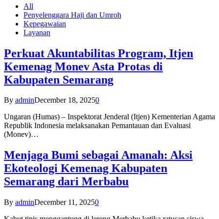
All
Penyelenggara Haji dan Umroh
Kepegawaian
Layanan
Perkuat Akuntabilitas Program, Itjen
Kemenag Monev Asta Protas di
Kabupaten Semarang
By
admin
December 18, 2025
0
Ungaran (Humas) – Inspektorat Jenderal (Itjen) Kementerian Agama
Republik Indonesia melaksanakan Pemantauan dan Evaluasi
(Monev)…
Menjaga Bumi sebagai Amanah: Aksi
Ekoteologi Kemenag Kabupaten
Semarang dari Merbabu
By
admin
December 11, 2025
0
Kabut tipis menggantung di lereng Merbabu ketika ratusan siswa-