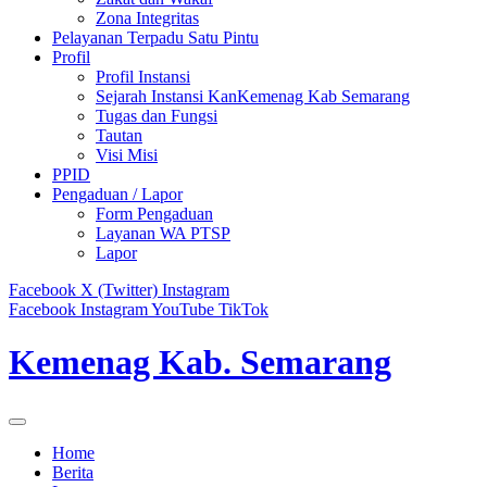
Zona Integritas
Pelayanan Terpadu Satu Pintu
Profil
Profil Instansi
Sejarah Instansi KanKemenag Kab Semarang
Tugas dan Fungsi
Tautan
Visi Misi
PPID
Pengaduan / Lapor
Form Pengaduan
Layanan WA PTSP
Lapor
Facebook
X (Twitter)
Instagram
Facebook
Instagram
YouTube
TikTok
Kemenag Kab. Semarang
Home
Berita