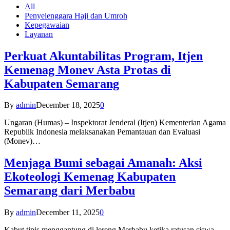
All
Penyelenggara Haji dan Umroh
Kepegawaian
Layanan
Perkuat Akuntabilitas Program, Itjen
Kemenag Monev Asta Protas di
Kabupaten Semarang
By
admin
December 18, 2025
0
Ungaran (Humas) – Inspektorat Jenderal (Itjen) Kementerian Agama
Republik Indonesia melaksanakan Pemantauan dan Evaluasi
(Monev)…
Menjaga Bumi sebagai Amanah: Aksi
Ekoteologi Kemenag Kabupaten
Semarang dari Merbabu
By
admin
December 11, 2025
0
Kabut tipis menggantung di lereng Merbabu ketika ratusan siswa-