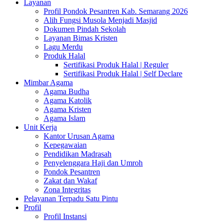
Layanan
Profil Pondok Pesantren Kab. Semarang 2026
Alih Fungsi Musola Menjadi Masjid
Dokumen Pindah Sekolah
Layanan Bimas Kristen
Lagu Merdu
Produk Halal
Sertifikasi Produk Halal | Reguler
Sertifikasi Produk Halal | Self Declare
Mimbar Agama
Agama Budha
Agama Katolik
Agama Kristen
Agama Islam
Unit Kerja
Kantor Urusan Agama
Kepegawaian
Pendidikan Madrasah
Penyelenggara Haji dan Umroh
Pondok Pesantren
Zakat dan Wakaf
Zona Integritas
Pelayanan Terpadu Satu Pintu
Profil
Profil Instansi