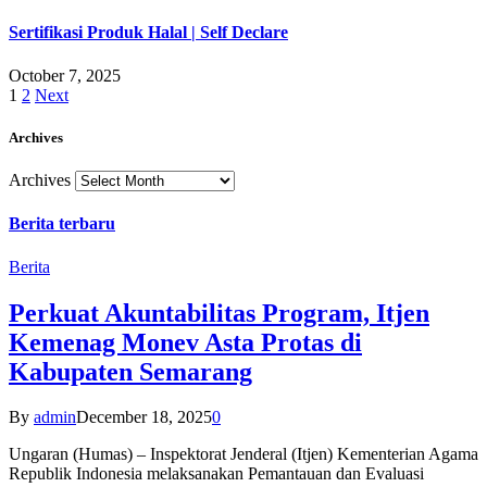
Sertifikasi Produk Halal | Self Declare
October 7, 2025
1
2
Next
Archives
Archives
Berita terbaru
Berita
Perkuat Akuntabilitas Program, Itjen
Kemenag Monev Asta Protas di
Kabupaten Semarang
By
admin
December 18, 2025
0
Ungaran (Humas) – Inspektorat Jenderal (Itjen) Kementerian Agama
Republik Indonesia melaksanakan Pemantauan dan Evaluasi