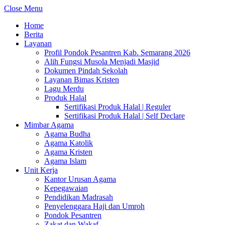
Close Menu
Home
Berita
Layanan
Profil Pondok Pesantren Kab. Semarang 2026
Alih Fungsi Musola Menjadi Masjid
Dokumen Pindah Sekolah
Layanan Bimas Kristen
Lagu Merdu
Produk Halal
Sertifikasi Produk Halal | Reguler
Sertifikasi Produk Halal | Self Declare
Mimbar Agama
Agama Budha
Agama Katolik
Agama Kristen
Agama Islam
Unit Kerja
Kantor Urusan Agama
Kepegawaian
Pendidikan Madrasah
Penyelenggara Haji dan Umroh
Pondok Pesantren
Zakat dan Wakaf