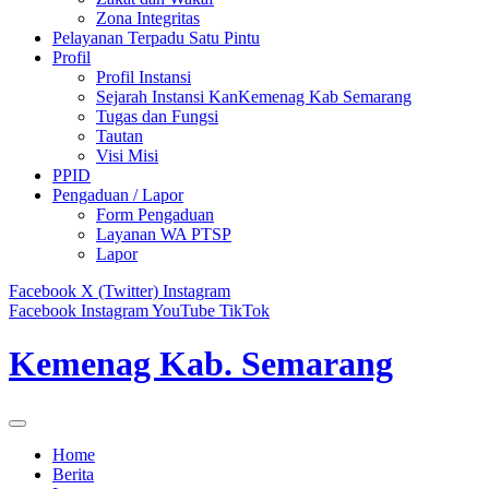
Zona Integritas
Pelayanan Terpadu Satu Pintu
Profil
Profil Instansi
Sejarah Instansi KanKemenag Kab Semarang
Tugas dan Fungsi
Tautan
Visi Misi
PPID
Pengaduan / Lapor
Form Pengaduan
Layanan WA PTSP
Lapor
Facebook
X (Twitter)
Instagram
Facebook
Instagram
YouTube
TikTok
Kemenag Kab. Semarang
Home
Berita