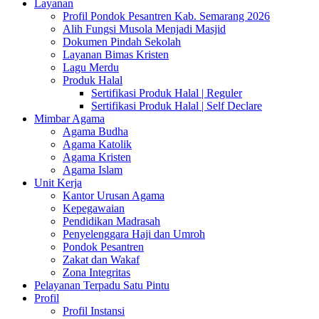
Layanan
Profil Pondok Pesantren Kab. Semarang 2026
Alih Fungsi Musola Menjadi Masjid
Dokumen Pindah Sekolah
Layanan Bimas Kristen
Lagu Merdu
Produk Halal
Sertifikasi Produk Halal | Reguler
Sertifikasi Produk Halal | Self Declare
Mimbar Agama
Agama Budha
Agama Katolik
Agama Kristen
Agama Islam
Unit Kerja
Kantor Urusan Agama
Kepegawaian
Pendidikan Madrasah
Penyelenggara Haji dan Umroh
Pondok Pesantren
Zakat dan Wakaf
Zona Integritas
Pelayanan Terpadu Satu Pintu
Profil
Profil Instansi