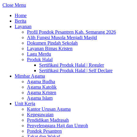
Close Menu
Home
Berita
Layanan
Profil Pondok Pesantren Kab. Semarang 2026
Alih Fungsi Musola Menjadi Masjid
Dokumen Pindah Sekolah
Layanan Bimas Kristen
Lagu Merdu
Produk Halal
Sertifikasi Produk Halal | Reguler
Sertifikasi Produk Halal | Self Declare
Mimbar Agama
Agama Budha
Agama Katolik
Agama Kristen
Agama Islam
Unit Kerja
Kantor Urusan Agama
Kepegawaian
Pendidikan Madrasah
Penyelenggara Haji dan Umroh
Pondok Pesantren
Zakat dan Wakaf