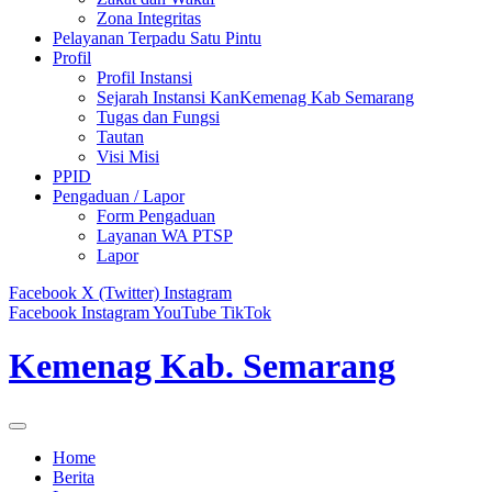
Zona Integritas
Pelayanan Terpadu Satu Pintu
Profil
Profil Instansi
Sejarah Instansi KanKemenag Kab Semarang
Tugas dan Fungsi
Tautan
Visi Misi
PPID
Pengaduan / Lapor
Form Pengaduan
Layanan WA PTSP
Lapor
Facebook
X (Twitter)
Instagram
Facebook
Instagram
YouTube
TikTok
Kemenag Kab. Semarang
Home
Berita