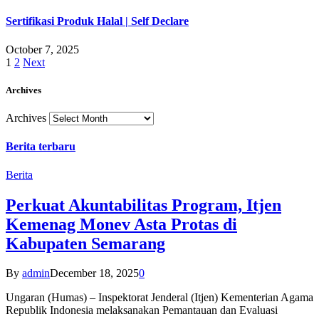
Sertifikasi Produk Halal | Self Declare
October 7, 2025
1
2
Next
Archives
Archives
Berita terbaru
Berita
Perkuat Akuntabilitas Program, Itjen
Kemenag Monev Asta Protas di
Kabupaten Semarang
By
admin
December 18, 2025
0
Ungaran (Humas) – Inspektorat Jenderal (Itjen) Kementerian Agama
Republik Indonesia melaksanakan Pemantauan dan Evaluasi