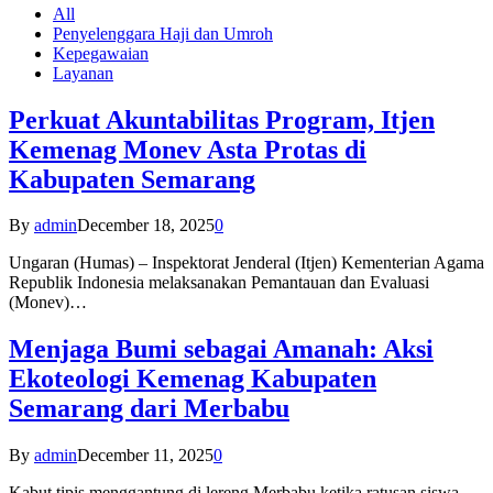
All
Penyelenggara Haji dan Umroh
Kepegawaian
Layanan
Perkuat Akuntabilitas Program, Itjen
Kemenag Monev Asta Protas di
Kabupaten Semarang
By
admin
December 18, 2025
0
Ungaran (Humas) – Inspektorat Jenderal (Itjen) Kementerian Agama
Republik Indonesia melaksanakan Pemantauan dan Evaluasi
(Monev)…
Menjaga Bumi sebagai Amanah: Aksi
Ekoteologi Kemenag Kabupaten
Semarang dari Merbabu
By
admin
December 11, 2025
0
Kabut tipis menggantung di lereng Merbabu ketika ratusan siswa-