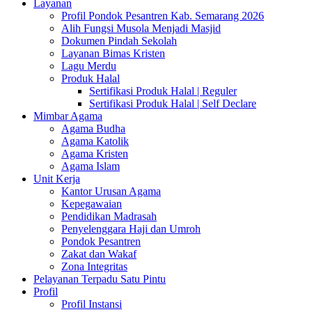
Layanan
Profil Pondok Pesantren Kab. Semarang 2026
Alih Fungsi Musola Menjadi Masjid
Dokumen Pindah Sekolah
Layanan Bimas Kristen
Lagu Merdu
Produk Halal
Sertifikasi Produk Halal | Reguler
Sertifikasi Produk Halal | Self Declare
Mimbar Agama
Agama Budha
Agama Katolik
Agama Kristen
Agama Islam
Unit Kerja
Kantor Urusan Agama
Kepegawaian
Pendidikan Madrasah
Penyelenggara Haji dan Umroh
Pondok Pesantren
Zakat dan Wakaf
Zona Integritas
Pelayanan Terpadu Satu Pintu
Profil
Profil Instansi