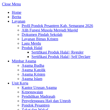
Close Menu
Home
Berita
Layanan
Profil Pondok Pesantren Kab. Semarang 2026
Alih Fungsi Musola Menjadi Masjid
Dokumen Pindah Sekolah
Layanan Bimas Kristen
Lagu Merdu
Produk Halal
Sertifikasi Produk Halal | Reguler
Sertifikasi Produk Halal | Self Declare
Mimbar Agama
Agama Budha
Agama Katolik
Agama Kristen
Agama Islam
Unit Kerja
Kantor Urusan Agama
Kepegawaian
Pendidikan Madrasah
Penyelenggara Haji dan Umroh
Pondok Pesantren
Zakat dan Wakaf