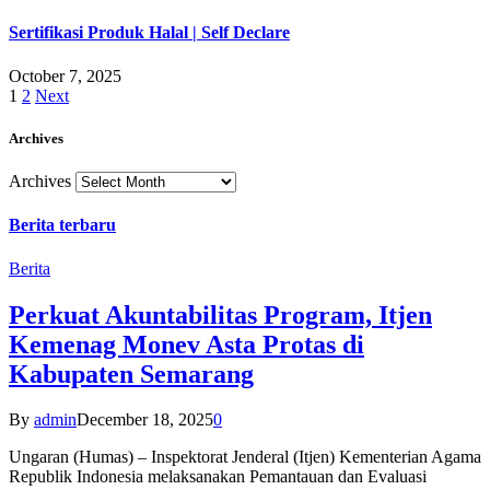
Sertifikasi Produk Halal | Self Declare
October 7, 2025
1
2
Next
Archives
Archives
Berita terbaru
Berita
Perkuat Akuntabilitas Program, Itjen
Kemenag Monev Asta Protas di
Kabupaten Semarang
By
admin
December 18, 2025
0
Ungaran (Humas) – Inspektorat Jenderal (Itjen) Kementerian Agama
Republik Indonesia melaksanakan Pemantauan dan Evaluasi