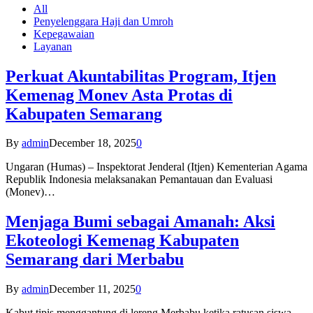
All
Penyelenggara Haji dan Umroh
Kepegawaian
Layanan
Perkuat Akuntabilitas Program, Itjen
Kemenag Monev Asta Protas di
Kabupaten Semarang
By
admin
December 18, 2025
0
Ungaran (Humas) – Inspektorat Jenderal (Itjen) Kementerian Agama
Republik Indonesia melaksanakan Pemantauan dan Evaluasi
(Monev)…
Menjaga Bumi sebagai Amanah: Aksi
Ekoteologi Kemenag Kabupaten
Semarang dari Merbabu
By
admin
December 11, 2025
0
Kabut tipis menggantung di lereng Merbabu ketika ratusan siswa-