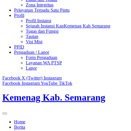
Zona Integritas
Pelayanan Terpadu Satu Pintu
Profil
Profil Instansi
Sejarah Instansi KanKemenag Kab Semarang
Tugas dan Fungsi
Tautan
Visi Misi
PPID
Pengaduan / Lapor
Form Pengaduan
Layanan WA PTSP
Lapor
Facebook
X (Twitter)
Instagram
Facebook
Instagram
YouTube
TikTok
Kemenag Kab. Semarang
Home
Berita