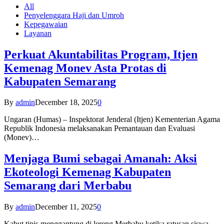
All
Penyelenggara Haji dan Umroh
Kepegawaian
Layanan
Perkuat Akuntabilitas Program, Itjen
Kemenag Monev Asta Protas di
Kabupaten Semarang
By
admin
December 18, 2025
0
Ungaran (Humas) – Inspektorat Jenderal (Itjen) Kementerian Agama
Republik Indonesia melaksanakan Pemantauan dan Evaluasi
(Monev)…
Menjaga Bumi sebagai Amanah: Aksi
Ekoteologi Kemenag Kabupaten
Semarang dari Merbabu
By
admin
December 11, 2025
0
Kabut tipis menggantung di lereng Merbabu ketika ratusan siswa-