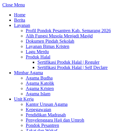
Close Menu
Home
Berita
Layanan
Profil Pondok Pesantren Kab. Semarang 2026
Alih Fungsi Musola Menjadi Masjid
Dokumen Pindah Sekolah
Layanan Bimas Kristen
Lagu Merdu
Produk Halal
Sertifikasi Produk Halal | Reguler
Sertifikasi Produk Halal | Self Declare
Mimbar Agama
Agama Budha
Agama Katolik
Agama Kristen
Agama Islam
Unit Kerja
Kantor Urusan Agama
Kepegawaian
Pendidikan Madrasah
Penyelenggara Haji dan Umroh
Pondok Pesantren
Zakat dan Wakaf