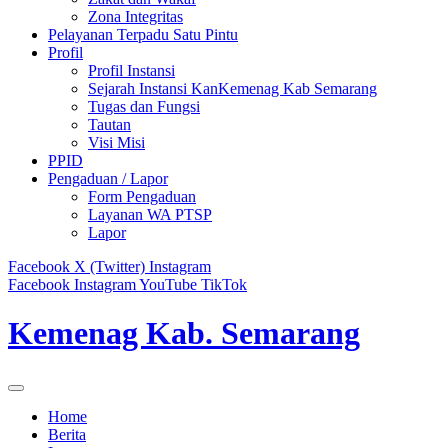
Zona Integritas
Pelayanan Terpadu Satu Pintu
Profil
Profil Instansi
Sejarah Instansi KanKemenag Kab Semarang
Tugas dan Fungsi
Tautan
Visi Misi
PPID
Pengaduan / Lapor
Form Pengaduan
Layanan WA PTSP
Lapor
Facebook
X (Twitter)
Instagram
Facebook
Instagram
YouTube
TikTok
Kemenag Kab. Semarang
Home
Berita