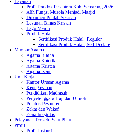
Layanan
Profil Pondok Pesantren Kab. Semarang 2026
Alih Fungsi Musola Menjadi Masjid
Dokumen Pindah Sekolah
Layanan Bimas Kristen
Lagu Merdu
Produk Halal
Sertifikasi Produk Halal | Reguler
Sertifikasi Produk Halal | Self Declare
Mimbar Agama
Agama Budha
Agama Katolik
Agama Kristen
Agama Islam
Unit Kerja
Kantor Urusan Agama
Kepegawaian
Pendidikan Madrasah
Penyelenggara Haji dan Umroh
Pondok Pesantren
Zakat dan Wakaf
Zona Integritas
Pelayanan Terpadu Satu Pintu
Profil
Profil Instansi