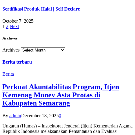
Sertifikasi Produk Halal | Self Declare
October 7, 2025
1
2
Next
Archives
Archives
Berita terbaru
Berita
Perkuat Akuntabilitas Program, Itjen
Kemenag Monev Asta Protas di
Kabupaten Semarang
By
admin
December 18, 2025
0
Ungaran (Humas) – Inspektorat Jenderal (Itjen) Kementerian Agama
Republik Indonesia melaksanakan Pemantauan dan Evaluasi