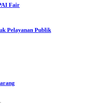
PAI Fair
uk Pelayanan Publik
marang
…