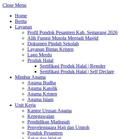
Close Menu
Home
Berita
Layanan
Profil Pondok Pesantren Kab. Semarang 2026
Alih Fungsi Musola Menjadi Masjid
Dokumen Pindah Sekolah
Layanan Bimas Kristen
Lagu Merdu
Produk Halal
Sertifikasi Produk Halal | Reguler
Sertifikasi Produk Halal | Self Declare
Mimbar Agama
Agama Budha
Agama Katolik
Agama Kristen
Agama Islam
Unit Kerja
Kantor Urusan Agama
Kepegawaian
Pendidikan Madrasah
Penyelenggara Haji dan Umroh
Pondok Pesantren
Zakat dan Wakaf