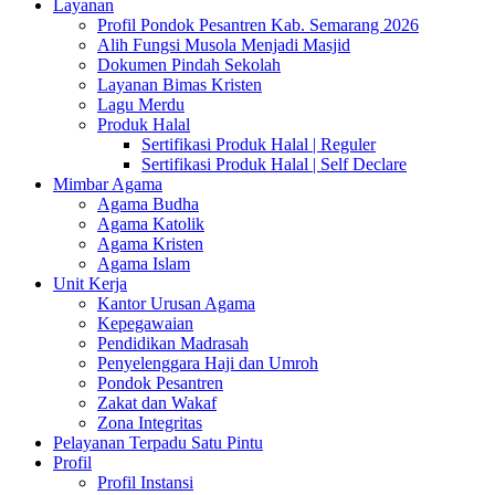
Layanan
Profil Pondok Pesantren Kab. Semarang 2026
Alih Fungsi Musola Menjadi Masjid
Dokumen Pindah Sekolah
Layanan Bimas Kristen
Lagu Merdu
Produk Halal
Sertifikasi Produk Halal | Reguler
Sertifikasi Produk Halal | Self Declare
Mimbar Agama
Agama Budha
Agama Katolik
Agama Kristen
Agama Islam
Unit Kerja
Kantor Urusan Agama
Kepegawaian
Pendidikan Madrasah
Penyelenggara Haji dan Umroh
Pondok Pesantren
Zakat dan Wakaf
Zona Integritas
Pelayanan Terpadu Satu Pintu
Profil
Profil Instansi