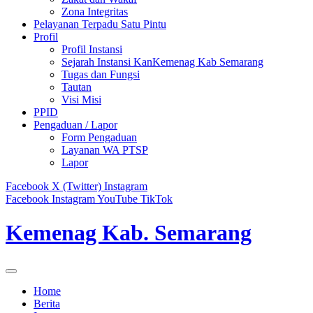
Zona Integritas
Pelayanan Terpadu Satu Pintu
Profil
Profil Instansi
Sejarah Instansi KanKemenag Kab Semarang
Tugas dan Fungsi
Tautan
Visi Misi
PPID
Pengaduan / Lapor
Form Pengaduan
Layanan WA PTSP
Lapor
Facebook
X (Twitter)
Instagram
Facebook
Instagram
YouTube
TikTok
Kemenag Kab. Semarang
Home
Berita