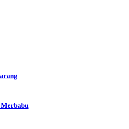
marang
i Merbabu