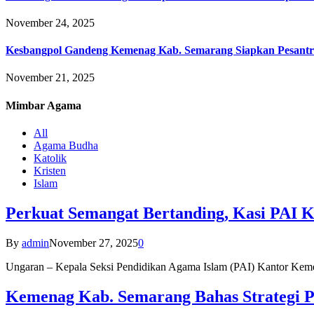
November 24, 2025
Kesbangpol Gandeng Kemenag Kab. Semarang Siapkan Pesantr
November 21, 2025
Mimbar
Agama
All
Agama Budha
Katolik
Kristen
Islam
Perkuat Semangat Bertanding, Kasi PAI 
By
admin
November 27, 2025
0
Ungaran – Kepala Seksi Pendidikan Agama Islam (PAI) Kantor K
Kemenag Kab. Semarang Bahas Strategi P