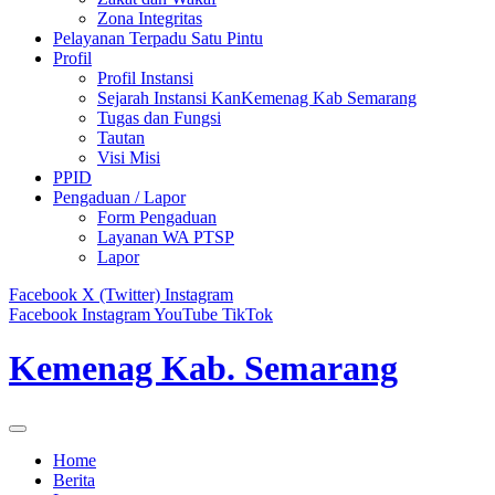
Zona Integritas
Pelayanan Terpadu Satu Pintu
Profil
Profil Instansi
Sejarah Instansi KanKemenag Kab Semarang
Tugas dan Fungsi
Tautan
Visi Misi
PPID
Pengaduan / Lapor
Form Pengaduan
Layanan WA PTSP
Lapor
Facebook
X (Twitter)
Instagram
Facebook
Instagram
YouTube
TikTok
Kemenag Kab. Semarang
Home
Berita