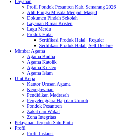
Layanan
Profil Pondok Pesantren Kab. Semarang 2026
Alih Fungsi Musola Menjadi Masjid
Dokumen Pindah Sekolah
Layanan Bimas Kristen
Lagu Merdu
Produk Halal
Sertifikasi Produk Halal | Reguler
Sertifikasi Produk Halal | Self Declare
Mimbar Agama
Agama Budha
Agama Katolik
Agama Kristen
Agama Islam
Unit Kerja
Kantor Urusan Agama
Kepegawaian
Pendidikan Madrasah
Penyelenggara Haji dan Umroh
Pondok Pesantren
Zakat dan Wakaf
Zona Integritas
Pelayanan Terpadu Satu Pintu
Profil
Profil Instansi