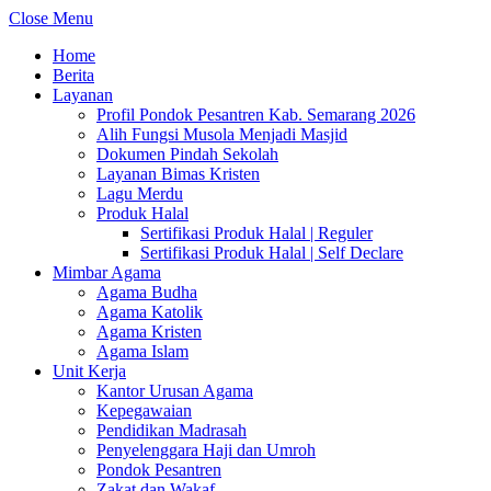
Close Menu
Home
Berita
Layanan
Profil Pondok Pesantren Kab. Semarang 2026
Alih Fungsi Musola Menjadi Masjid
Dokumen Pindah Sekolah
Layanan Bimas Kristen
Lagu Merdu
Produk Halal
Sertifikasi Produk Halal | Reguler
Sertifikasi Produk Halal | Self Declare
Mimbar Agama
Agama Budha
Agama Katolik
Agama Kristen
Agama Islam
Unit Kerja
Kantor Urusan Agama
Kepegawaian
Pendidikan Madrasah
Penyelenggara Haji dan Umroh
Pondok Pesantren
Zakat dan Wakaf