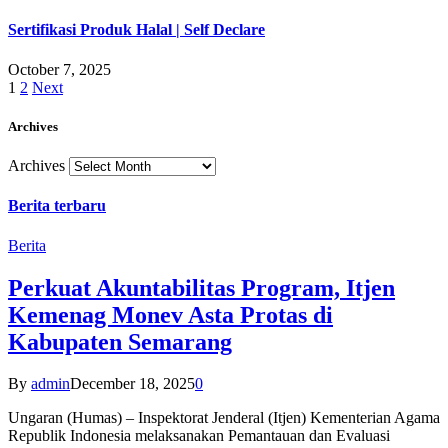
Sertifikasi Produk Halal | Self Declare
October 7, 2025
1
2
Next
Archives
Archives
Berita terbaru
Berita
Perkuat Akuntabilitas Program, Itjen
Kemenag Monev Asta Protas di
Kabupaten Semarang
By
admin
December 18, 2025
0
Ungaran (Humas) – Inspektorat Jenderal (Itjen) Kementerian Agama
Republik Indonesia melaksanakan Pemantauan dan Evaluasi