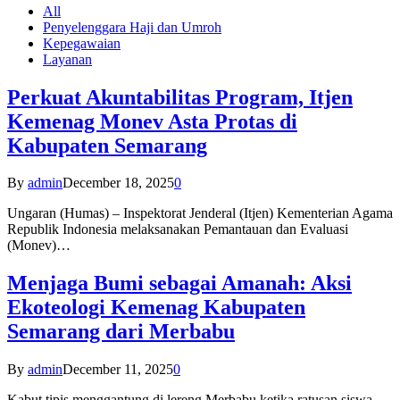
All
Penyelenggara Haji dan Umroh
Kepegawaian
Layanan
Perkuat Akuntabilitas Program, Itjen
Kemenag Monev Asta Protas di
Kabupaten Semarang
By
admin
December 18, 2025
0
Ungaran (Humas) – Inspektorat Jenderal (Itjen) Kementerian Agama
Republik Indonesia melaksanakan Pemantauan dan Evaluasi
(Monev)…
Menjaga Bumi sebagai Amanah: Aksi
Ekoteologi Kemenag Kabupaten
Semarang dari Merbabu
By
admin
December 11, 2025
0
Kabut tipis menggantung di lereng Merbabu ketika ratusan siswa-