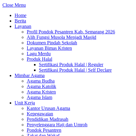
Close Menu
Home
Berita
Layanan
Profil Pondok Pesantren Kab. Semarang 2026
Alih Fungsi Musola Menjadi Masjid
Dokumen Pindah Sekolah
Layanan Bimas Kristen
Lagu Merdu
Produk Halal
Sertifikasi Produk Halal | Reguler
Sertifikasi Produk Halal | Self Declare
Mimbar Agama
Agama Budha
Agama Katolik
Agama Kristen
Agama Islam
Unit Kerja
Kantor Urusan Agama
Kepegawaian
Pendidikan Madrasah
Penyelenggara Haji dan Umroh
Pondok Pesantren
Zakat dan Wakaf