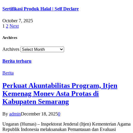
Sertifikasi Produk Halal | Self Declare
October 7, 2025
1
2
Next
Archives
Archives
Berita terbaru
Berita
Perkuat Akuntabilitas Program, Itjen
Kemenag Monev Asta Protas di
Kabupaten Semarang
By
admin
December 18, 2025
0
Ungaran (Humas) – Inspektorat Jenderal (Itjen) Kementerian Agama
Republik Indonesia melaksanakan Pemantauan dan Evaluasi