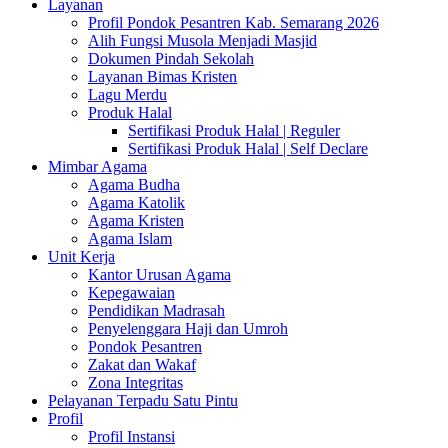
Layanan
Profil Pondok Pesantren Kab. Semarang 2026
Alih Fungsi Musola Menjadi Masjid
Dokumen Pindah Sekolah
Layanan Bimas Kristen
Lagu Merdu
Produk Halal
Sertifikasi Produk Halal | Reguler
Sertifikasi Produk Halal | Self Declare
Mimbar Agama
Agama Budha
Agama Katolik
Agama Kristen
Agama Islam
Unit Kerja
Kantor Urusan Agama
Kepegawaian
Pendidikan Madrasah
Penyelenggara Haji dan Umroh
Pondok Pesantren
Zakat dan Wakaf
Zona Integritas
Pelayanan Terpadu Satu Pintu
Profil
Profil Instansi