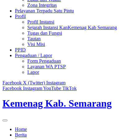
Zona Integritas
Pelayanan Terpadu Satu Pintu
Profil
Profil Instansi
Sejarah Instansi KanKemenag Kab Semarang
Tugas dan Fungsi
Tautan
Visi Misi
PPID
Pengaduan / Lapor
Form Pengaduan
Layanan WA PTSP
Lapor
Facebook
X (Twitter)
Instagram
Facebook
Instagram
YouTube
TikTok
Kemenag Kab. Semarang
Home
Berita