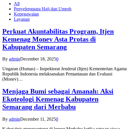
All
Penyelenggara Haji dan Umroh
Kepegawaian
Layanan
Perkuat Akuntabilitas Program, Itjen
Kemenag Monev Asta Protas di
Kabupaten Semarang
By
admin
December 18, 2025
0
Ungaran (Humas) – Inspektorat Jenderal (Itjen) Kementerian Agama
Republik Indonesia melaksanakan Pemantauan dan Evaluasi
(Monev)…
Menjaga Bumi sebagai Amanah: Aksi
Ekoteologi Kemenag Kabupaten
Semarang dari Merbabu
By
admin
December 11, 2025
0
Kabut tipis menggantung di lereng Merbabu ketika ratusan siswa-