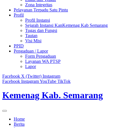
Zona Integritas
Pelayanan Terpadu Satu Pintu
Profil
Profil Instansi
Sejarah Instansi KanKemenag Kab Semarang
Tugas dan Fungsi
Tautan
Visi Misi
PPID
Pengaduan / Lapor
Form Pengaduan
Layanan WA PTSP
Lapor
Facebook
X (Twitter)
Instagram
Facebook
Instagram
YouTube
TikTok
Kemenag Kab. Semarang
Home
Berita