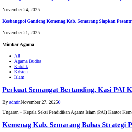
November 24, 2025
Kesbangpol Gandeng Kemenag Kab. Semarang Siapkan Pesantr
November 21, 2025
Mimbar
Agama
All
Agama Budha
Katolik
Kristen
Islam
Perkuat Semangat Bertanding, Kasi PAI 
By
admin
November 27, 2025
0
Ungaran – Kepala Seksi Pendidikan Agama Islam (PAI) Kantor K
Kemenag Kab. Semarang Bahas Strategi P