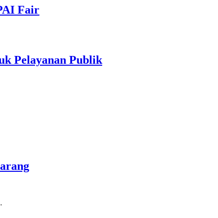
PAI Fair
uk Pelayanan Publik
marang
…