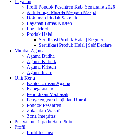
Layanan
Profil Pondok Pesantren Kab. Semarang 2026
Alih Fungsi Musola Menjadi Masjid
Dokumen Pindah Sekolah
Layanan Bimas Kristen
Lagu Merdu
Produk Halal
Sertifikasi Produk Halal | Reguler
Sertifikasi Produk Halal | Self Declare
Mimbar Agama
Agama Budha
Agama Katolik
Agama Kristen
Agama Islam
Unit Kerja
Kantor Urusan Agama
Kepegawaian
Pendidikan Madrasah
Penyelenggara Haji dan Umroh
Pondok Pesantren
Zakat dan Wakaf
Zona Integritas
Pelayanan Terpadu Satu Pintu
Profil
Profil Instansi