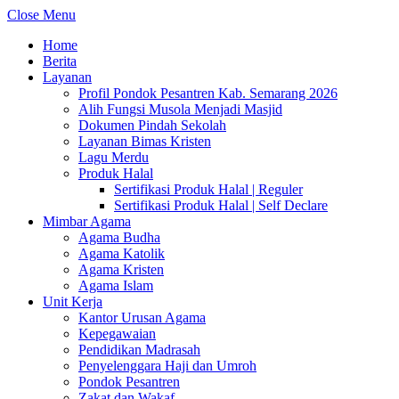
Close Menu
Home
Berita
Layanan
Profil Pondok Pesantren Kab. Semarang 2026
Alih Fungsi Musola Menjadi Masjid
Dokumen Pindah Sekolah
Layanan Bimas Kristen
Lagu Merdu
Produk Halal
Sertifikasi Produk Halal | Reguler
Sertifikasi Produk Halal | Self Declare
Mimbar Agama
Agama Budha
Agama Katolik
Agama Kristen
Agama Islam
Unit Kerja
Kantor Urusan Agama
Kepegawaian
Pendidikan Madrasah
Penyelenggara Haji dan Umroh
Pondok Pesantren
Zakat dan Wakaf