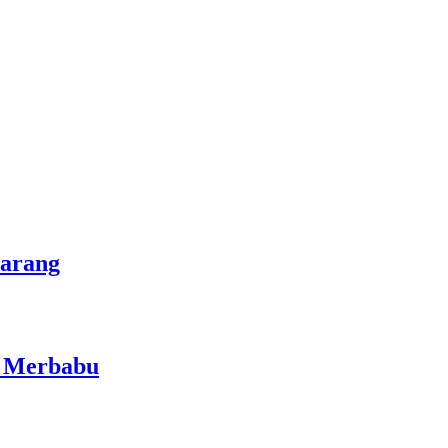
marang
i Merbabu