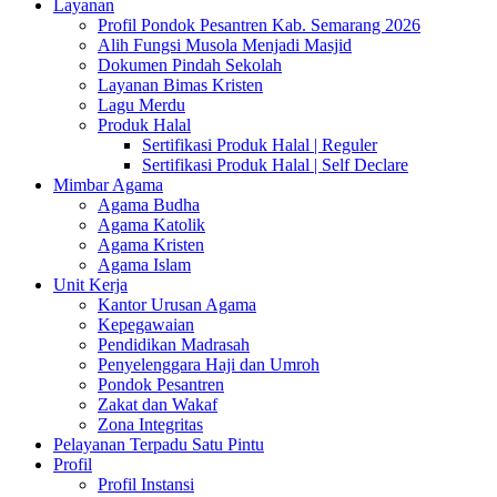
Layanan
Profil Pondok Pesantren Kab. Semarang 2026
Alih Fungsi Musola Menjadi Masjid
Dokumen Pindah Sekolah
Layanan Bimas Kristen
Lagu Merdu
Produk Halal
Sertifikasi Produk Halal | Reguler
Sertifikasi Produk Halal | Self Declare
Mimbar Agama
Agama Budha
Agama Katolik
Agama Kristen
Agama Islam
Unit Kerja
Kantor Urusan Agama
Kepegawaian
Pendidikan Madrasah
Penyelenggara Haji dan Umroh
Pondok Pesantren
Zakat dan Wakaf
Zona Integritas
Pelayanan Terpadu Satu Pintu
Profil
Profil Instansi