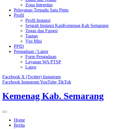
Zona Integritas
Pelayanan Terpadu Satu Pintu
Profil
Profil Instansi
Sejarah Instansi KanKemenag Kab Semarang
Tugas dan Fungsi
Tautan
Visi Misi
PPID
Pengaduan / Lapor
Form Pengaduan
Layanan WA PTSP
Lapor
Facebook
X (Twitter)
Instagram
Facebook
Instagram
YouTube
TikTok
Kemenag Kab. Semarang
Home
Berita