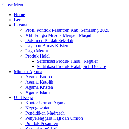
Close Menu
Home
Berita
Layanan
Profil Pondok Pesantren Kab. Semarang 2026
Alih Fungsi Musola Menjadi Masjid
Dokumen Pindah Sekolah
Layanan Bimas Kristen
Lagu Merdu
Produk Halal
Sertifikasi Produk Halal | Reguler
Sertifikasi Produk Halal | Self Declare
Mimbar Agama
Agama Budha
Agama Katolik
Agama Kristen
Agama Islam
Unit Kerja
Kantor Urusan Agama
Kepegawaian
Pendidikan Madrasah
Penyelenggara Haji dan Umroh
Pondok Pesantren
Zakat dan Wakaf