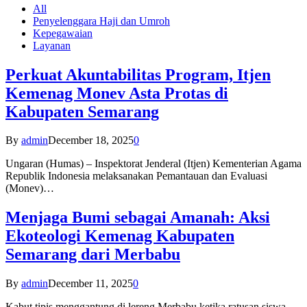
All
Penyelenggara Haji dan Umroh
Kepegawaian
Layanan
Perkuat Akuntabilitas Program, Itjen
Kemenag Monev Asta Protas di
Kabupaten Semarang
By
admin
December 18, 2025
0
Ungaran (Humas) – Inspektorat Jenderal (Itjen) Kementerian Agama
Republik Indonesia melaksanakan Pemantauan dan Evaluasi
(Monev)…
Menjaga Bumi sebagai Amanah: Aksi
Ekoteologi Kemenag Kabupaten
Semarang dari Merbabu
By
admin
December 11, 2025
0
Kabut tipis menggantung di lereng Merbabu ketika ratusan siswa-