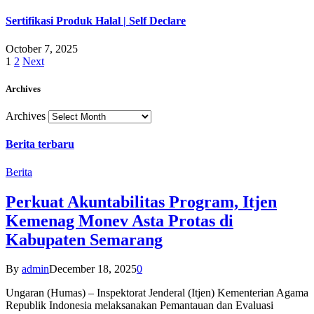
Sertifikasi Produk Halal | Self Declare
October 7, 2025
1
2
Next
Archives
Archives
Berita terbaru
Berita
Perkuat Akuntabilitas Program, Itjen
Kemenag Monev Asta Protas di
Kabupaten Semarang
By
admin
December 18, 2025
0
Ungaran (Humas) – Inspektorat Jenderal (Itjen) Kementerian Agama
Republik Indonesia melaksanakan Pemantauan dan Evaluasi