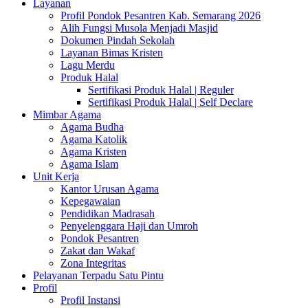
Layanan
Profil Pondok Pesantren Kab. Semarang 2026
Alih Fungsi Musola Menjadi Masjid
Dokumen Pindah Sekolah
Layanan Bimas Kristen
Lagu Merdu
Produk Halal
Sertifikasi Produk Halal | Reguler
Sertifikasi Produk Halal | Self Declare
Mimbar Agama
Agama Budha
Agama Katolik
Agama Kristen
Agama Islam
Unit Kerja
Kantor Urusan Agama
Kepegawaian
Pendidikan Madrasah
Penyelenggara Haji dan Umroh
Pondok Pesantren
Zakat dan Wakaf
Zona Integritas
Pelayanan Terpadu Satu Pintu
Profil
Profil Instansi