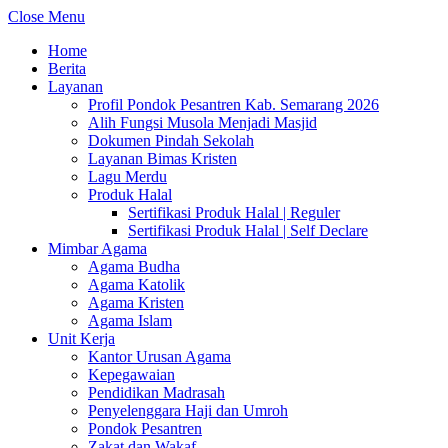
Close Menu
Home
Berita
Layanan
Profil Pondok Pesantren Kab. Semarang 2026
Alih Fungsi Musola Menjadi Masjid
Dokumen Pindah Sekolah
Layanan Bimas Kristen
Lagu Merdu
Produk Halal
Sertifikasi Produk Halal | Reguler
Sertifikasi Produk Halal | Self Declare
Mimbar Agama
Agama Budha
Agama Katolik
Agama Kristen
Agama Islam
Unit Kerja
Kantor Urusan Agama
Kepegawaian
Pendidikan Madrasah
Penyelenggara Haji dan Umroh
Pondok Pesantren
Zakat dan Wakaf