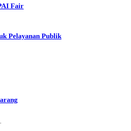
PAI Fair
uk Pelayanan Publik
marang
…