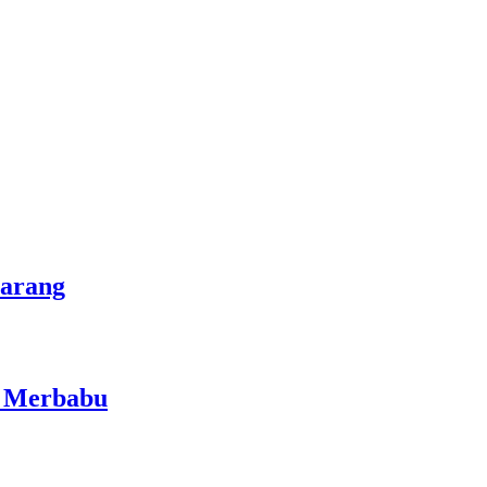
marang
i Merbabu