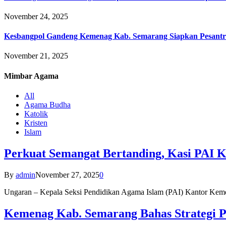
November 24, 2025
Kesbangpol Gandeng Kemenag Kab. Semarang Siapkan Pesantr
November 21, 2025
Mimbar
Agama
All
Agama Budha
Katolik
Kristen
Islam
Perkuat Semangat Bertanding, Kasi PAI 
By
admin
November 27, 2025
0
Ungaran – Kepala Seksi Pendidikan Agama Islam (PAI) Kantor K
Kemenag Kab. Semarang Bahas Strategi P