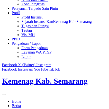
Zona Integritas
Pelayanan Terpadu Satu Pintu
Profil
Profil Instansi
Sejarah Instansi KanKemenag Kab Semarang
Tugas dan Fungsi
Tautan
Visi Misi
PPID
Pengaduan / Lapor
Form Pengaduan
Layanan WA PTSP
Lapor
Facebook
X (Twitter)
Instagram
Facebook
Instagram
YouTube
TikTok
Kemenag Kab. Semarang
Home
Berita