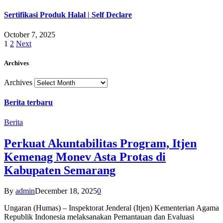
Sertifikasi Produk Halal | Self Declare
October 7, 2025
1
2
Next
Archives
Archives
Berita terbaru
Berita
Perkuat Akuntabilitas Program, Itjen
Kemenag Monev Asta Protas di
Kabupaten Semarang
By
admin
December 18, 2025
0
Ungaran (Humas) – Inspektorat Jenderal (Itjen) Kementerian Agama
Republik Indonesia melaksanakan Pemantauan dan Evaluasi