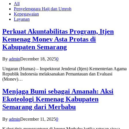
All
Penyelenggara Haji dan Umroh
Kepegawaian
Layanan
Perkuat Akuntabilitas Program, Itjen
Kemenag Monev Asta Protas di
Kabupaten Semarang
By
admin
December 18, 2025
0
Ungaran (Humas) – Inspektorat Jenderal (Itjen) Kementerian Agama
Republik Indonesia melaksanakan Pemantauan dan Evaluasi
(Monev)…
Menjaga Bumi sebagai Amanah: Aksi
Ekoteologi Kemenag Kabupaten
Semarang dari Merbabu
By
admin
December 11, 2025
0
Kabut tipis menggantung di lereng Merbabu ketika ratusan siswa-