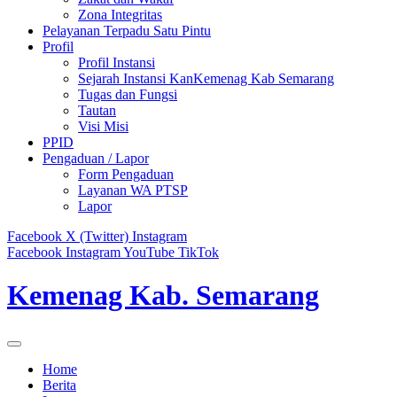
Zona Integritas
Pelayanan Terpadu Satu Pintu
Profil
Profil Instansi
Sejarah Instansi KanKemenag Kab Semarang
Tugas dan Fungsi
Tautan
Visi Misi
PPID
Pengaduan / Lapor
Form Pengaduan
Layanan WA PTSP
Lapor
Facebook
X (Twitter)
Instagram
Facebook
Instagram
YouTube
TikTok
Kemenag Kab. Semarang
Home
Berita