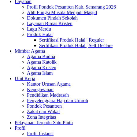
Layanan
Profil Pondok Pesantren Kab. Semarang 2026
Alih Fungsi Musola Menjadi Masjid
Dokumen Pindah Sekolah
Layanan Bimas Kristen
Lagu Merdu
Produk Halal
Sertifikasi Produk Halal | Reguler
Sertifikasi Produk Halal | Self Declare
Mimbar Agama
Agama Budha
Agama Katolik
Agama Kristen
Agama Islam
Unit Kerja
Kantor Urusan Agama
Kepegawaian
Pendidikan Madrasah
Penyelenggara Haji dan Umroh
Pondok Pesantren
Zakat dan Wakaf
Zona Integritas
Pelayanan Terpadu Satu Pintu
Profil
Profil Instansi