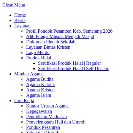
Close Menu
Home
Berita
Layanan
Profil Pondok Pesantren Kab. Semarang 2026
Alih Fungsi Musola Menjadi Masjid
Dokumen Pindah Sekolah
Layanan Bimas Kristen
Lagu Merdu
Produk Halal
Sertifikasi Produk Halal | Reguler
Sertifikasi Produk Halal | Self Declare
Mimbar Agama
Agama Budha
Agama Katolik
Agama Kristen
Agama Islam
Unit Kerja
Kantor Urusan Agama
Kepegawaian
Pendidikan Madrasah
Penyelenggara Haji dan Umroh
Pondok Pesantren
Zakat dan Wakaf