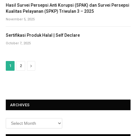
Hasil Survei Persepsi Anti Korupsi (SPAK) dan Survei Persepsi
Kualitas Pelayanan (SPKP) Triwulan 3 – 2025
November 5, 2025
Sertifikasi Produk Halal | Self Declare
October 7, 2025
N
1
2
e
x
t
ARCHIVES