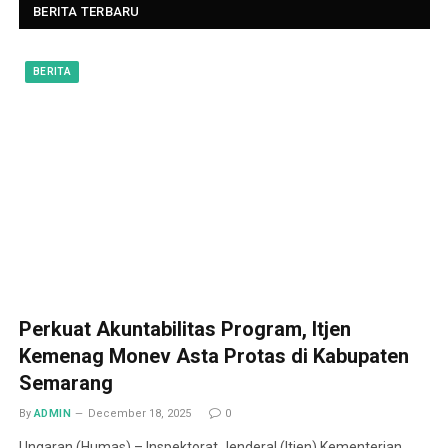
BERITA TERBARU
BERITA
Perkuat Akuntabilitas Program, Itjen
Kemenag Monev Asta Protas di Kabupaten
Semarang
By
ADMIN
December 18, 2025
0
Ungaran (Humas) – Inspektorat Jenderal (Itjen) Kementerian