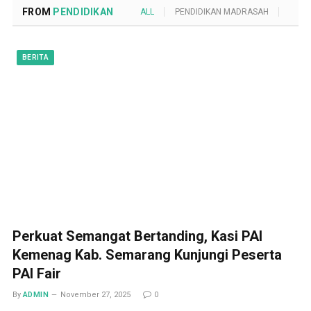
FROM
PENDIDIKAN
ALL
PENDIDIKAN MADRASAH
POND
BERITA
Perkuat Semangat Bertanding, Kasi PAI
Kemenag Kab. Semarang Kunjungi Peserta
PAI Fair
By
ADMIN
November 27, 2025
0