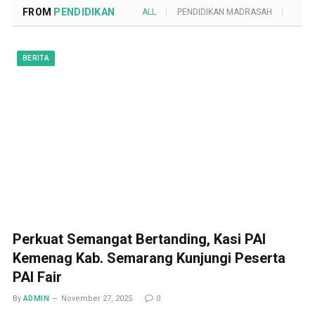
FROM
PENDIDIKAN
ALL
PENDIDIKAN MADRASAH
POND
BERITA
Perkuat Semangat Bertanding, Kasi PAI
Kemenag Kab. Semarang Kunjungi Peserta
PAI Fair
By
ADMIN
November 27, 2025
0