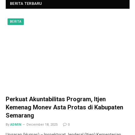
BERITA TERBARU
BERITA
Perkuat Akuntabilitas Program, Itjen
Kemenag Monev Asta Protas di Kabupaten
Semarang
By
ADMIN
December 18, 2025
0
Ungaran (Humas) – Inspektorat Jenderal (Itjen) Kementerian