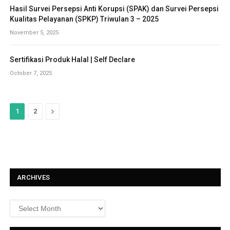
Hasil Survei Persepsi Anti Korupsi (SPAK) dan Survei Persepsi
Kualitas Pelayanan (SPKP) Triwulan 3 – 2025
November 5, 2025
Sertifikasi Produk Halal | Self Declare
October 7, 2025
N
1
2
e
x
t
ARCHIVES