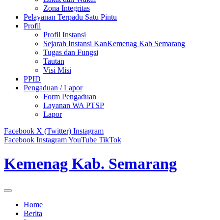
Zona Integritas
Pelayanan Terpadu Satu Pintu
Profil
Profil Instansi
Sejarah Instansi KanKemenag Kab Semarang
Tugas dan Fungsi
Tautan
Visi Misi
PPID
Pengaduan / Lapor
Form Pengaduan
Layanan WA PTSP
Lapor
Facebook
X (Twitter)
Instagram
Facebook
Instagram
YouTube
TikTok
Kemenag Kab. Semarang
Home
Berita