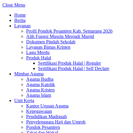
Close Menu
Home
Berita
Layanan
Profil Pondok Pesantren Kab. Semarang 2026
Alih Fungsi Musola Menjadi Masjid
Dokumen Pindah Sekolah
Layanan Bimas Kristen
Lagu Merdu
Produk Halal
Sertifikasi Produk Halal | Reguler
Sertifikasi Produk Halal | Self Declare
Mimbar Agama
Agama Budha
Agama Katolik
Agama Kristen
Agama Islam
Unit Kerja
Kantor Urusan Agama
Kepegawaian
Pendidikan Madrasah
Penyelenggara Haji dan Umroh
Pondok Pesantren
Zakat dan Wakaf