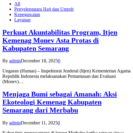
All
Penyelenggara Haji dan Umroh
Kepegawaian
Layanan
Perkuat Akuntabilitas Program, Itjen
Kemenag Monev Asta Protas di
Kabupaten Semarang
By
admin
December 18, 2025
0
Ungaran (Humas) – Inspektorat Jenderal (Itjen) Kementerian Agama
Republik Indonesia melaksanakan Pemantauan dan Evaluasi
(Monev)…
Menjaga Bumi sebagai Amanah: Aksi
Ekoteologi Kemenag Kabupaten
Semarang dari Merbabu
By
admin
December 11, 2025
0
Kabut tipis menggantung di lereng Merbabu ketika ratusan siswa-