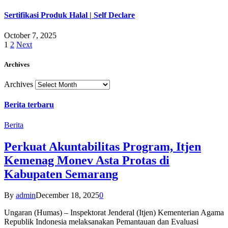
Sertifikasi Produk Halal | Self Declare
October 7, 2025
1
2
Next
Archives
Archives
Berita terbaru
Berita
Perkuat Akuntabilitas Program, Itjen
Kemenag Monev Asta Protas di
Kabupaten Semarang
By
admin
December 18, 2025
0
Ungaran (Humas) – Inspektorat Jenderal (Itjen) Kementerian Agama
Republik Indonesia melaksanakan Pemantauan dan Evaluasi