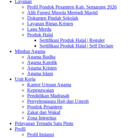
Layanan
Profil Pondok Pesantren Kab. Semarang 2026
Alih Fungsi Musola Menjadi Masjid
Dokumen Pindah Sekolah
Layanan Bimas Kristen
Lagu Merdu
Produk Halal
Sertifikasi Produk Halal | Reguler
Sertifikasi Produk Halal | Self Declare
Mimbar Agama
Agama Budha
Agama Katolik
Agama Kristen
Agama Islam
Unit Kerja
Kantor Urusan Agama
Kepegawaian
Pendidikan Madrasah
Penyelenggara Haji dan Umroh
Pondok Pesantren
Zakat dan Wakaf
Zona Integritas
Pelayanan Terpadu Satu Pintu
Profil
Profil Instansi