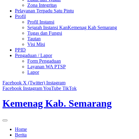
Zona Integritas
Pelayanan Terpadu Satu Pintu
Profil
Profil Instansi
Sejarah Instansi KanKemenag Kab Semarang
Tugas dan Fungsi
Tautan
Visi Misi
PPID
Pengaduan / Lapor
Form Pengaduan
Layanan WA PTSP
Lapor
Facebook
X (Twitter)
Instagram
Facebook
Instagram
YouTube
TikTok
Kemenag Kab. Semarang
Home
Berita