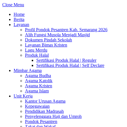
Close Menu
Home
Berita
Layanan
Profil Pondok Pesantren Kab. Semarang 2026
Alih Fungsi Musola Menjadi Masjid
Dokumen Pindah Sekolah
Layanan Bimas Kristen
Lagu Merdu
Produk Halal
Sertifikasi Produk Halal | Reguler
Sertifikasi Produk Halal | Self Declare
Mimbar Agama
Agama Budha
Agama Katolik
Agama Kristen
Agama Islam
Unit Kerja
Kantor Urusan Agama
Kepegawaian
Pendidikan Madrasah
Penyelenggara Haji dan Umroh
Pondok Pesantren
Zakat dan Wakaf