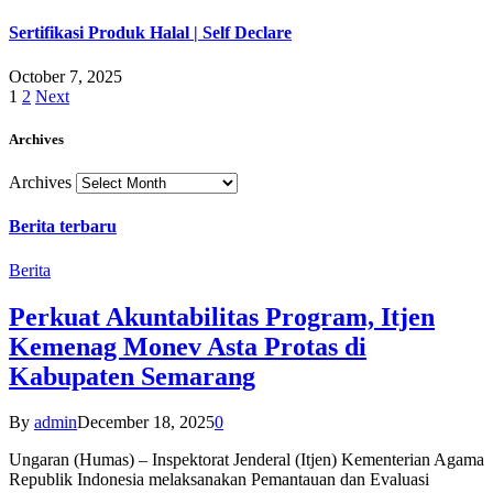
Sertifikasi Produk Halal | Self Declare
October 7, 2025
1
2
Next
Archives
Archives
Berita terbaru
Berita
Perkuat Akuntabilitas Program, Itjen
Kemenag Monev Asta Protas di
Kabupaten Semarang
By
admin
December 18, 2025
0
Ungaran (Humas) – Inspektorat Jenderal (Itjen) Kementerian Agama
Republik Indonesia melaksanakan Pemantauan dan Evaluasi