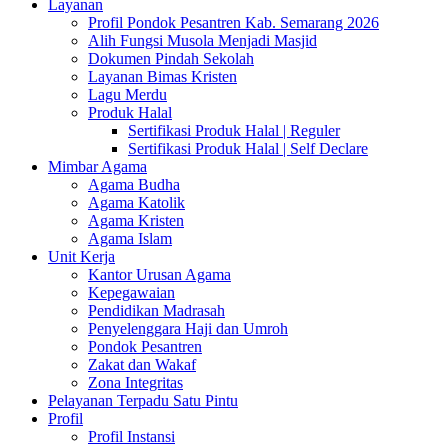
Layanan
Profil Pondok Pesantren Kab. Semarang 2026
Alih Fungsi Musola Menjadi Masjid
Dokumen Pindah Sekolah
Layanan Bimas Kristen
Lagu Merdu
Produk Halal
Sertifikasi Produk Halal | Reguler
Sertifikasi Produk Halal | Self Declare
Mimbar Agama
Agama Budha
Agama Katolik
Agama Kristen
Agama Islam
Unit Kerja
Kantor Urusan Agama
Kepegawaian
Pendidikan Madrasah
Penyelenggara Haji dan Umroh
Pondok Pesantren
Zakat dan Wakaf
Zona Integritas
Pelayanan Terpadu Satu Pintu
Profil
Profil Instansi