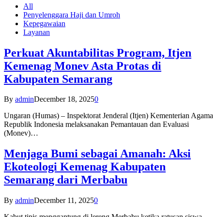
All
Penyelenggara Haji dan Umroh
Kepegawaian
Layanan
Perkuat Akuntabilitas Program, Itjen
Kemenag Monev Asta Protas di
Kabupaten Semarang
By
admin
December 18, 2025
0
Ungaran (Humas) – Inspektorat Jenderal (Itjen) Kementerian Agama
Republik Indonesia melaksanakan Pemantauan dan Evaluasi
(Monev)…
Menjaga Bumi sebagai Amanah: Aksi
Ekoteologi Kemenag Kabupaten
Semarang dari Merbabu
By
admin
December 11, 2025
0
Kabut tipis menggantung di lereng Merbabu ketika ratusan siswa-