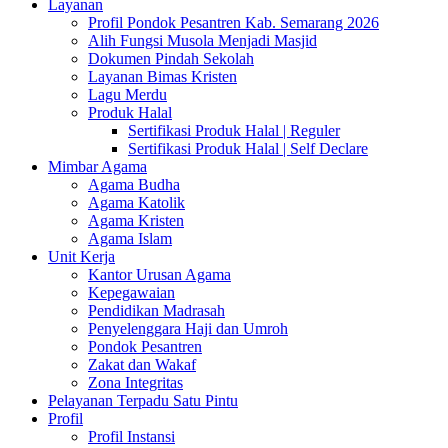
Layanan
Profil Pondok Pesantren Kab. Semarang 2026
Alih Fungsi Musola Menjadi Masjid
Dokumen Pindah Sekolah
Layanan Bimas Kristen
Lagu Merdu
Produk Halal
Sertifikasi Produk Halal | Reguler
Sertifikasi Produk Halal | Self Declare
Mimbar Agama
Agama Budha
Agama Katolik
Agama Kristen
Agama Islam
Unit Kerja
Kantor Urusan Agama
Kepegawaian
Pendidikan Madrasah
Penyelenggara Haji dan Umroh
Pondok Pesantren
Zakat dan Wakaf
Zona Integritas
Pelayanan Terpadu Satu Pintu
Profil
Profil Instansi