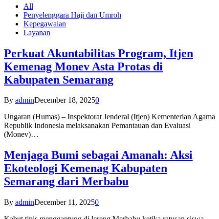
All
Penyelenggara Haji dan Umroh
Kepegawaian
Layanan
Perkuat Akuntabilitas Program, Itjen
Kemenag Monev Asta Protas di
Kabupaten Semarang
By
admin
December 18, 2025
0
Ungaran (Humas) – Inspektorat Jenderal (Itjen) Kementerian Agama
Republik Indonesia melaksanakan Pemantauan dan Evaluasi
(Monev)…
Menjaga Bumi sebagai Amanah: Aksi
Ekoteologi Kemenag Kabupaten
Semarang dari Merbabu
By
admin
December 11, 2025
0
Kabut tipis menggantung di lereng Merbabu ketika ratusan siswa-