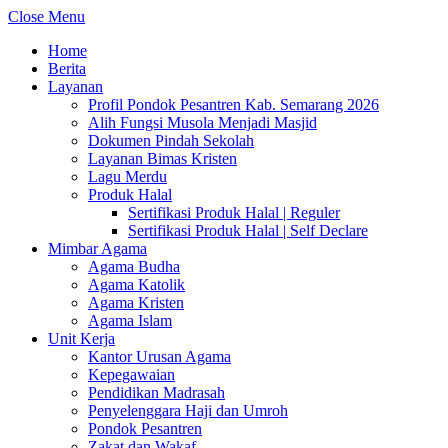
Close Menu
Home
Berita
Layanan
Profil Pondok Pesantren Kab. Semarang 2026
Alih Fungsi Musola Menjadi Masjid
Dokumen Pindah Sekolah
Layanan Bimas Kristen
Lagu Merdu
Produk Halal
Sertifikasi Produk Halal | Reguler
Sertifikasi Produk Halal | Self Declare
Mimbar Agama
Agama Budha
Agama Katolik
Agama Kristen
Agama Islam
Unit Kerja
Kantor Urusan Agama
Kepegawaian
Pendidikan Madrasah
Penyelenggara Haji dan Umroh
Pondok Pesantren
Zakat dan Wakaf