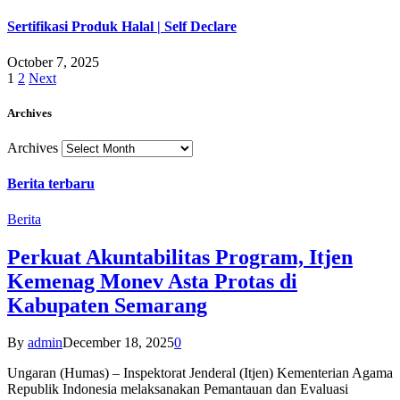
Sertifikasi Produk Halal | Self Declare
October 7, 2025
1
2
Next
Archives
Archives
Berita terbaru
Berita
Perkuat Akuntabilitas Program, Itjen
Kemenag Monev Asta Protas di
Kabupaten Semarang
By
admin
December 18, 2025
0
Ungaran (Humas) – Inspektorat Jenderal (Itjen) Kementerian Agama
Republik Indonesia melaksanakan Pemantauan dan Evaluasi