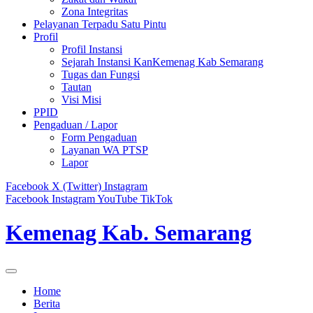
Zona Integritas
Pelayanan Terpadu Satu Pintu
Profil
Profil Instansi
Sejarah Instansi KanKemenag Kab Semarang
Tugas dan Fungsi
Tautan
Visi Misi
PPID
Pengaduan / Lapor
Form Pengaduan
Layanan WA PTSP
Lapor
Facebook
X (Twitter)
Instagram
Facebook
Instagram
YouTube
TikTok
Kemenag Kab. Semarang
Home
Berita