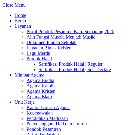
Close Menu
Home
Berita
Layanan
Profil Pondok Pesantren Kab. Semarang 2026
Alih Fungsi Musola Menjadi Masjid
Dokumen Pindah Sekolah
Layanan Bimas Kristen
Lagu Merdu
Produk Halal
Sertifikasi Produk Halal | Reguler
Sertifikasi Produk Halal | Self Declare
Mimbar Agama
Agama Budha
Agama Katolik
Agama Kristen
Agama Islam
Unit Kerja
Kantor Urusan Agama
Kepegawaian
Pendidikan Madrasah
Penyelenggara Haji dan Umroh
Pondok Pesantren
Zakat dan Wakaf