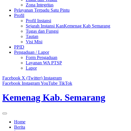
Zona Integritas
Pelayanan Terpadu Satu Pintu
Profil
Profil Instansi
Sejarah Instansi KanKemenag Kab Semarang
Tugas dan Fungsi
Tautan
Visi Misi
PPID
Pengaduan / Lapor
Form Pengaduan
Layanan WA PTSP
Lapor
Facebook
X (Twitter)
Instagram
Facebook
Instagram
YouTube
TikTok
Kemenag Kab. Semarang
Home
Berita