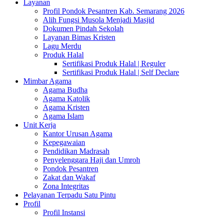
Layanan
Profil Pondok Pesantren Kab. Semarang 2026
Alih Fungsi Musola Menjadi Masjid
Dokumen Pindah Sekolah
Layanan Bimas Kristen
Lagu Merdu
Produk Halal
Sertifikasi Produk Halal | Reguler
Sertifikasi Produk Halal | Self Declare
Mimbar Agama
Agama Budha
Agama Katolik
Agama Kristen
Agama Islam
Unit Kerja
Kantor Urusan Agama
Kepegawaian
Pendidikan Madrasah
Penyelenggara Haji dan Umroh
Pondok Pesantren
Zakat dan Wakaf
Zona Integritas
Pelayanan Terpadu Satu Pintu
Profil
Profil Instansi