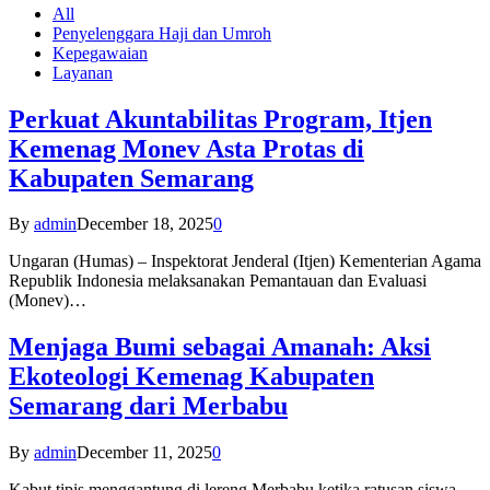
All
Penyelenggara Haji dan Umroh
Kepegawaian
Layanan
Perkuat Akuntabilitas Program, Itjen
Kemenag Monev Asta Protas di
Kabupaten Semarang
By
admin
December 18, 2025
0
Ungaran (Humas) – Inspektorat Jenderal (Itjen) Kementerian Agama
Republik Indonesia melaksanakan Pemantauan dan Evaluasi
(Monev)…
Menjaga Bumi sebagai Amanah: Aksi
Ekoteologi Kemenag Kabupaten
Semarang dari Merbabu
By
admin
December 11, 2025
0
Kabut tipis menggantung di lereng Merbabu ketika ratusan siswa-