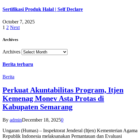
Sertifikasi Produk Halal | Self Declare
October 7, 2025
1
2
Next
Archives
Archives
Berita terbaru
Berita
Perkuat Akuntabilitas Program, Itjen
Kemenag Monev Asta Protas di
Kabupaten Semarang
By
admin
December 18, 2025
0
Ungaran (Humas) – Inspektorat Jenderal (Itjen) Kementerian Agama
Republik Indonesia melaksanakan Pemantauan dan Evaluasi