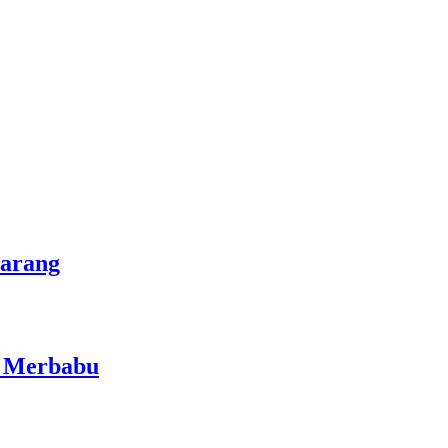
marang
i Merbabu