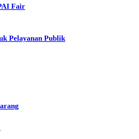
PAI Fair
uk Pelayanan Publik
marang
…