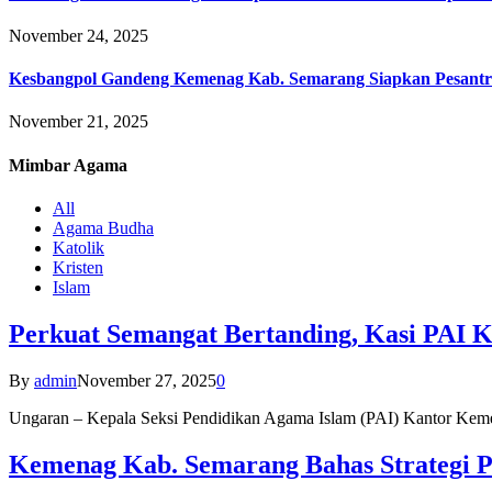
November 24, 2025
Kesbangpol Gandeng Kemenag Kab. Semarang Siapkan Pesantr
November 21, 2025
Mimbar
Agama
All
Agama Budha
Katolik
Kristen
Islam
Perkuat Semangat Bertanding, Kasi PAI 
By
admin
November 27, 2025
0
Ungaran – Kepala Seksi Pendidikan Agama Islam (PAI) Kantor K
Kemenag Kab. Semarang Bahas Strategi P