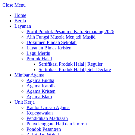
Close Menu
Home
Berita
Layanan
Profil Pondok Pesantren Kab. Semarang 2026
Alih Fungsi Musola Menjadi Masjid
Dokumen Pindah Sekolah
Layanan Bimas Kristen
Lagu Merdu
Produk Halal
Sertifikasi Produk Halal | Reguler
Sertifikasi Produk Halal | Self Declare
Mimbar Agama
Agama Budha
Agama Katolik
Agama Kristen
Agama Islam
Unit Kerja
Kantor Urusan Agama
Kepegawaian
Pendidikan Madrasah
Penyelenggara Haji dan Umroh
Pondok Pesantren
Zakat dan Wakaf