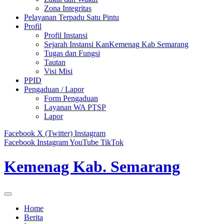
Zona Integritas
Pelayanan Terpadu Satu Pintu
Profil
Profil Instansi
Sejarah Instansi KanKemenag Kab Semarang
Tugas dan Fungsi
Tautan
Visi Misi
PPID
Pengaduan / Lapor
Form Pengaduan
Layanan WA PTSP
Lapor
Facebook
X (Twitter)
Instagram
Facebook
Instagram
YouTube
TikTok
Kemenag Kab. Semarang
Home
Berita