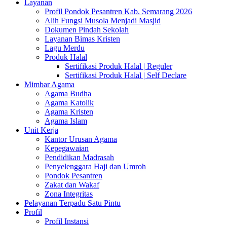
Layanan
Profil Pondok Pesantren Kab. Semarang 2026
Alih Fungsi Musola Menjadi Masjid
Dokumen Pindah Sekolah
Layanan Bimas Kristen
Lagu Merdu
Produk Halal
Sertifikasi Produk Halal | Reguler
Sertifikasi Produk Halal | Self Declare
Mimbar Agama
Agama Budha
Agama Katolik
Agama Kristen
Agama Islam
Unit Kerja
Kantor Urusan Agama
Kepegawaian
Pendidikan Madrasah
Penyelenggara Haji dan Umroh
Pondok Pesantren
Zakat dan Wakaf
Zona Integritas
Pelayanan Terpadu Satu Pintu
Profil
Profil Instansi