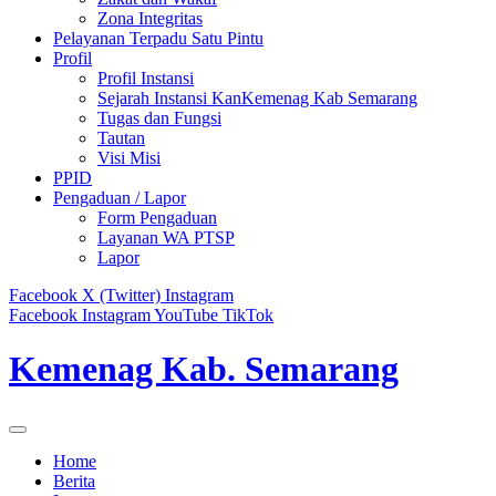
Zona Integritas
Pelayanan Terpadu Satu Pintu
Profil
Profil Instansi
Sejarah Instansi KanKemenag Kab Semarang
Tugas dan Fungsi
Tautan
Visi Misi
PPID
Pengaduan / Lapor
Form Pengaduan
Layanan WA PTSP
Lapor
Facebook
X (Twitter)
Instagram
Facebook
Instagram
YouTube
TikTok
Kemenag Kab. Semarang
Home
Berita