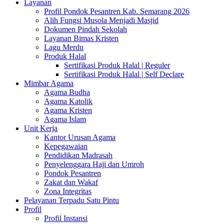
Layanan
Profil Pondok Pesantren Kab. Semarang 2026
Alih Fungsi Musola Menjadi Masjid
Dokumen Pindah Sekolah
Layanan Bimas Kristen
Lagu Merdu
Produk Halal
Sertifikasi Produk Halal | Reguler
Sertifikasi Produk Halal | Self Declare
Mimbar Agama
Agama Budha
Agama Katolik
Agama Kristen
Agama Islam
Unit Kerja
Kantor Urusan Agama
Kepegawaian
Pendidikan Madrasah
Penyelenggara Haji dan Umroh
Pondok Pesantren
Zakat dan Wakaf
Zona Integritas
Pelayanan Terpadu Satu Pintu
Profil
Profil Instansi