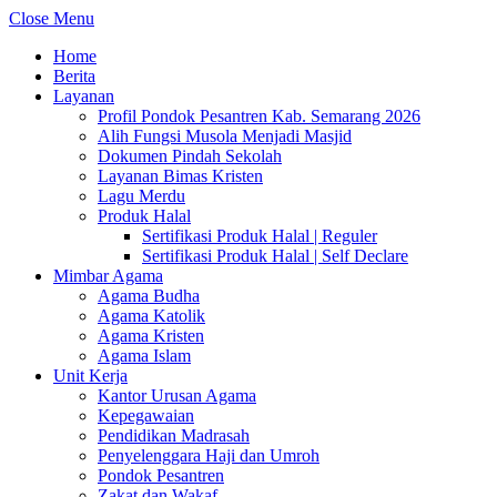
Close Menu
Home
Berita
Layanan
Profil Pondok Pesantren Kab. Semarang 2026
Alih Fungsi Musola Menjadi Masjid
Dokumen Pindah Sekolah
Layanan Bimas Kristen
Lagu Merdu
Produk Halal
Sertifikasi Produk Halal | Reguler
Sertifikasi Produk Halal | Self Declare
Mimbar Agama
Agama Budha
Agama Katolik
Agama Kristen
Agama Islam
Unit Kerja
Kantor Urusan Agama
Kepegawaian
Pendidikan Madrasah
Penyelenggara Haji dan Umroh
Pondok Pesantren
Zakat dan Wakaf