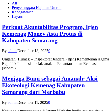
All
Penyelenggara Haji dan Umroh
Kepegawaian
Layanan
Perkuat Akuntabilitas Program, Itjen
Kemenag Monev Asta Protas di
Kabupaten Semarang
By
admin
December 18, 2025
0
Ungaran (Humas) – Inspektorat Jenderal (Itjen) Kementerian Agama
Republik Indonesia melaksanakan Pemantauan dan Evaluasi
(Monev)…
Menjaga Bumi sebagai Amanah: Aksi
Ekoteologi Kemenag Kabupaten
Semarang dari Merbabu
By
admin
December 11, 2025
0
Kabut tipis menggantung di lereng Merbabu ketika ratusan siswa-