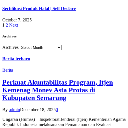
Sertifikasi Produk Halal | Self Declare
October 7, 2025
1
2
Next
Archives
Archives
Berita terbaru
Berita
Perkuat Akuntabilitas Program, Itjen
Kemenag Monev Asta Protas di
Kabupaten Semarang
By
admin
December 18, 2025
0
Ungaran (Humas) – Inspektorat Jenderal (Itjen) Kementerian Agama
Republik Indonesia melaksanakan Pemantauan dan Evaluasi