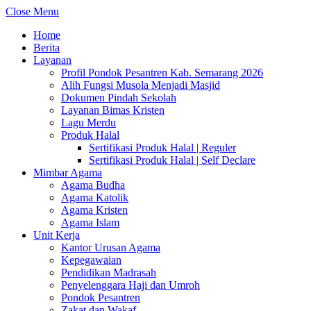
Close Menu
Home
Berita
Layanan
Profil Pondok Pesantren Kab. Semarang 2026
Alih Fungsi Musola Menjadi Masjid
Dokumen Pindah Sekolah
Layanan Bimas Kristen
Lagu Merdu
Produk Halal
Sertifikasi Produk Halal | Reguler
Sertifikasi Produk Halal | Self Declare
Mimbar Agama
Agama Budha
Agama Katolik
Agama Kristen
Agama Islam
Unit Kerja
Kantor Urusan Agama
Kepegawaian
Pendidikan Madrasah
Penyelenggara Haji dan Umroh
Pondok Pesantren
Zakat dan Wakaf