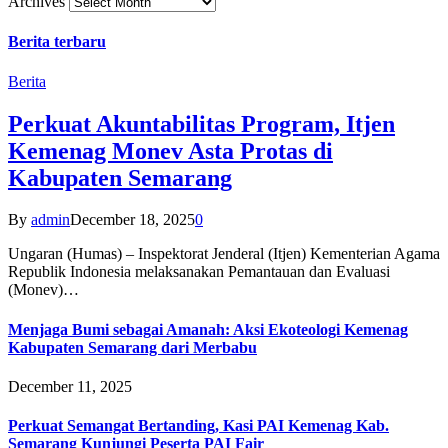
Archives
Berita terbaru
Berita
Perkuat Akuntabilitas Program, Itjen
Kemenag Monev Asta Protas di
Kabupaten Semarang
By
admin
December 18, 2025
0
Ungaran (Humas) – Inspektorat Jenderal (Itjen) Kementerian Agama
Republik Indonesia melaksanakan Pemantauan dan Evaluasi
(Monev)…
Menjaga Bumi sebagai Amanah: Aksi Ekoteologi Kemenag
Kabupaten Semarang dari Merbabu
December 11, 2025
Perkuat Semangat Bertanding, Kasi PAI Kemenag Kab.
Semarang Kunjungi Peserta PAI Fair