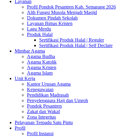
Layanan
Profil Pondok Pesantren Kab. Semarang 2026
Alih Fungsi Musola Menjadi Masjid
Dokumen Pindah Sekolah
Layanan Bimas Kristen
Lagu Merdu
Produk Halal
Sertifikasi Produk Halal | Reguler
Sertifikasi Produk Halal | Self Declare
Mimbar Agama
Agama Budha
Agama Katolik
Agama Kristen
Agama Islam
Unit Kerja
Kantor Urusan Agama
Kepegawaian
Pendidikan Madrasah
Penyelenggara Haji dan Umroh
Pondok Pesantren
Zakat dan Wakaf
Zona Integritas
Pelayanan Terpadu Satu Pintu
Profil
Profil Instansi