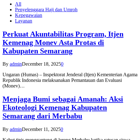
All
Penyelenggara Haji dan Umroh
Kepegawaian
Layanan
Perkuat Akuntabilitas Program, Itjen
Kemenag Monev Asta Protas di
Kabupaten Semarang
By
admin
December 18, 2025
0
Ungaran (Humas) – Inspektorat Jenderal (Itjen) Kementerian Agama
Republik Indonesia melaksanakan Pemantauan dan Evaluasi
(Monev)…
Menjaga Bumi sebagai Amanah: Aksi
Ekoteologi Kemenag Kabupaten
Semarang dari Merbabu
By
admin
December 11, 2025
0
Kabut tipis menggantung di lereng Merbabu ketika ratusan siswa-