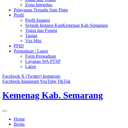
Zona Integritas
Pelayanan Terpadu Satu Pintu
Profil
Profil Instansi
Sejarah Instansi KanKemenag Kab Semarang
Tugas dan Fungsi
Tautan
Visi Misi
PPID
Pengaduan / Lapor
Form Pengaduan
Layanan WA PTSP
Lapor
Facebook
X (Twitter)
Instagram
Facebook
Instagram
YouTube
TikTok
Kemenag Kab. Semarang
Home
Berita